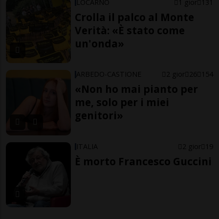
LOCARNO
1 gior
131
Crolla il palco al Monte
Verità: «È stato come
un'onda»
ARBEDO-CASTIONE
2 gior
26
154
«Non ho mai pianto per
me, solo per i miei
genitori»
ITALIA
2 gior
19
È morto Francesco Guccini