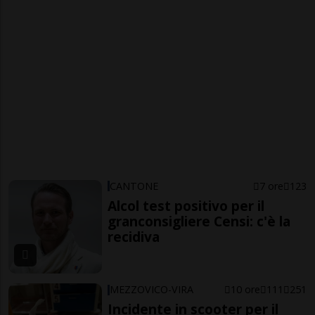
CANTONE
7 ore
123
Alcol test positivo per il
granconsigliere Censi: c'è la
recidiva
MEZZOVICO-VIRA
10 ore
111
251
Incidente in scooter per il