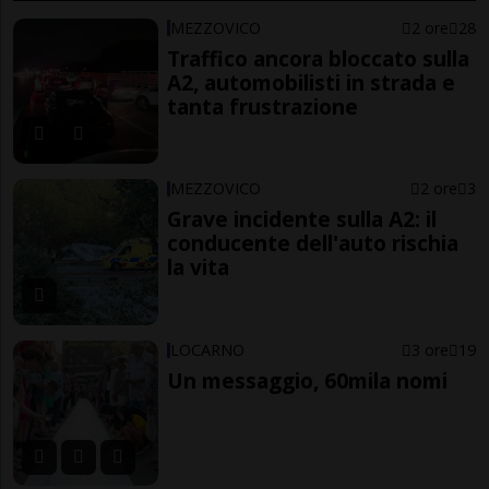
MEZZOVICO
2 ore
28
Traffico ancora bloccato sulla
A2, automobilisti in strada e
tanta frustrazione
MEZZOVICO
2 ore
3
Grave incidente sulla A2: il
conducente dell'auto rischia
la vita
LOCARNO
3 ore
19
Un messaggio, 60mila nomi