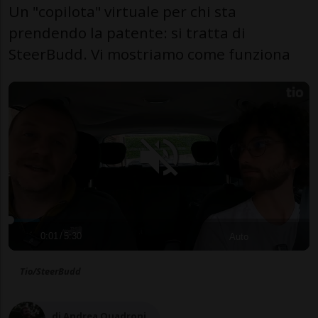
Un "copilota" virtuale per chi sta
prendendo la patente: si tratta di
SteerBudd. Vi mostriamo come funziona
0:01
/
5:30
Auto
Tio/SteerBudd
di Andrea Quadroni