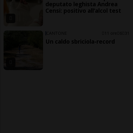
deputato leghista Andrea
Censi: positivo all’alcol test
CANTONE
11 ore
6
31
Un caldo sbriciola-record