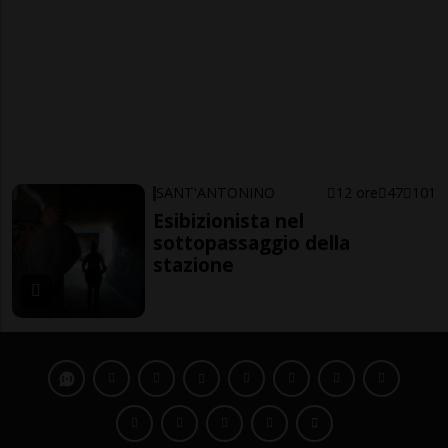
SANT'ANTONINO
12 ore
47
101
Esibizionista nel
sottopassaggio della
stazione