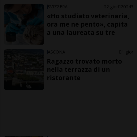
SVIZZERA
2 gior
20
43
«Ho studiato veterinaria,
ora me ne pento», capita
a una laureata su tre
ASCONA
1 gior
Ragazzo trovato morto
nella terrazza di un
ristorante