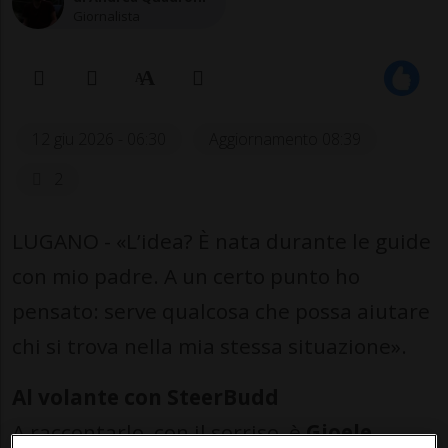
Giornalista
12 giu 2026 - 06:30
Aggiornamento 08:39
2
LUGANO - «L’idea? È nata durante le guide
con mio padre. A un certo punto ho
pensato: serve qualcosa che possa aiutare
chi si trova nella mia stessa situazione».
Al volante con SteerBudd
A raccontarlo, con il sorriso, è
Gioele