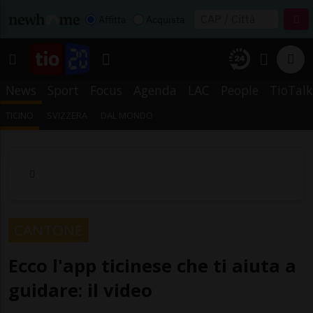
Affitta
Acquista
News
Sport
Focus
Agenda
LAC
People
TioTalk
TICINO
SVIZZERA
DAL MONDO
CANTONE
Ecco l'app ticinese che ti aiuta a
guidare: il video