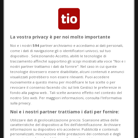
Cavallo
che, al volante della sua auto, ci
mostra il funzionamento di “SteerBudd”,
un’app pensata per gli allievi conducenti.
La vostra privacy è per noi molto importante
L’applicazione analizza i progressi
Noi e i nostri
594
partner archiviamo e accediamo ai dati personali,
nell’apprendimento e suggerisce percorsi
come i dati di navigazione gli o identificatori univoci, sul tuo
dispositivo . Selezionando Accetto, abiliti le tecnologie di
di esercitazione personalizzati tramite
tracciamento affinché supportino gli scopi mostrati alla voce "Noi e i
nostri partner trattiamo i dati da fornire". Nel caso in cui queste
GPS, con l’obiettivo di rendere la guida
tecnologie dovessero essere disabilitate, alcuni contenuti e annunci
visualizzati potrebbero non essere rilevanti. Puoi accedere
accompagnata più efficace.
nuovamente a questo menu per modificare le tue scelte o per
revocare il consenso facendo clic sul link Gestisci le preferenze in
fondo alla pagina web.. Tali scelte avranno effetto nel contesto del
Il progetto è arrivato
fino alle finali
nostro Sito web. Per maggiori informazioni, consulta l'Informativa
sulla privacy.
nazionali di Red Bull Basement
, il concorso
Noi e i nostri partner trattiamo i dati per fornire:
globale dedicato all’innovazione,
Utilizzare dati di geolocalizzazione precisi. Scansione attiva delle
caratteristiche del dispositivo ai fini dell’identificazione. Archiviare
conquistando un posto sul podio. Insieme
informazioni su dispositivo e/o accedervi. Pubblicità e contenuti
personalizzati, misurazione delle prestazioni dei contenuti e degli