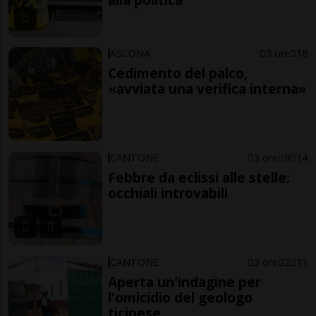
ASCONA
3 ore
18
Cedimento del palco,
«avviata una verifica interna»
CANTONE
3 ore
9
14
Febbre da eclissi alle stelle:
occhiali introvabili
CANTONE
3 ore
2
11
Aperta un'indagine per
l'omicidio del geologo
ticinese