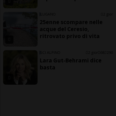
LUGANO
2 gior
25enne scompare nelle
acque del Ceresio,
ritrovato privo di vita
SCI ALPINO
2 gior
68
290
Lara Gut-Behrami dice
basta