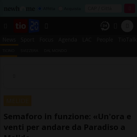
Affitta
Acquista
News
Sport
Focus
Agenda
LAC
People
TioTalk
TICINO
SVIZZERA
DAL MONDO
MELIDE
Semaforo in funzione: «Un'ora e
venti per andare da Paradiso a