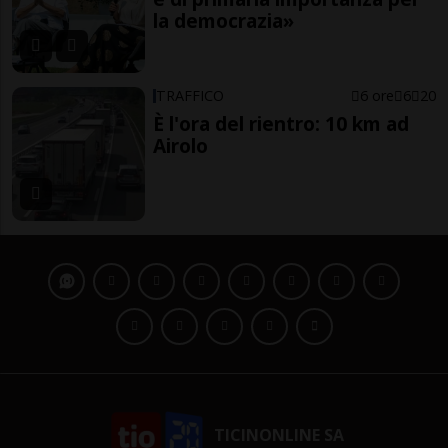
la democrazia»
TRAFFICO
6 ore
6
20
È l'ora del rientro: 10 km ad
Airolo
TICINONLINE SA