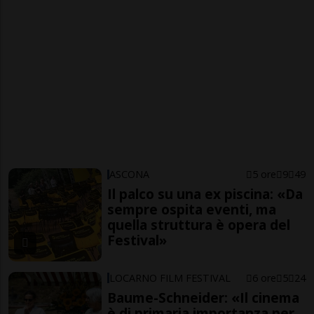
ASCONA
5 ore
9
49
Il palco su una ex piscina: «Da
sempre ospita eventi, ma
quella struttura è opera del
Festival»
LOCARNO FILM FESTIVAL
6 ore
5
24
Baume-Schneider: «Il cinema
è di primaria importanza per