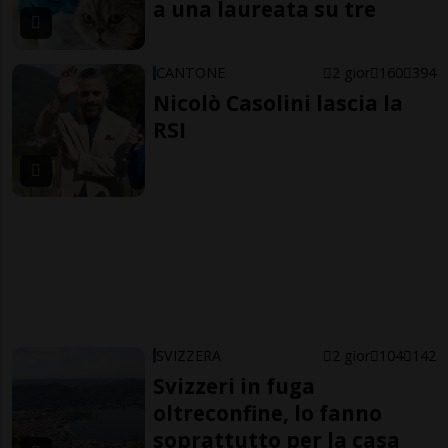
a una laureata su tre
CANTONE
2 gior
160
394
Nicolò Casolini lascia la
RSI
SVIZZERA
2 gior
104
142
Svizzeri in fuga
oltreconfine, lo fanno
soprattutto per la casa