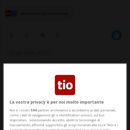
elaborata da Redazione
27 apr 2026 - 21:21
Aggiornamento 28 apr 2026 - 06:31
41
MELIDE - «C'è un problema con il semaforo
di Melide, quello sulla rotonda. Fa
transitare 4 auto alla volta e prima che
La vostra privacy è per noi molto importante
Noi e i nostri
594
partner archiviamo e accediamo ai dati personali,
torni il verde passano diversi minuti. C'è
come i dati di navigazione gli o identificatori univoci, sul tuo
dispositivo . Selezionando Accetto, abiliti le tecnologie di
una lunga fila di auto. È un'odissea. Un'ora
tracciamento affinché supportino gli scopi mostrati alla voce "Noi e i
nostri partner trattiamo i dati da fornire". Nel caso in cui queste