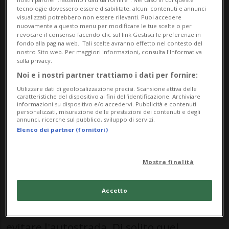
e venti per andare da Paradiso a Melide».
tecnologie dovessero essere disabilitate, alcuni contenuti e annunci
visualizzati potrebbero non essere rilevanti. Puoi accedere
nuovamente a questo menu per modificare le tue scelte o per
È il racconto che ci ha fatto questa sera
revocare il consenso facendo clic sul link Gestisci le preferenze in
fondo alla pagina web.. Tali scelte avranno effetto nel contesto del
dalla sua automobile un lettore di Tio
nostro Sito web. Per maggiori informazioni, consulta l'Informativa
sulla privacy.
rimasto intrappolato nel lungo
Noi e i nostri partner trattiamo i dati per fornire:
serpentone di auto che si è formato dalla
Utilizzare dati di geolocalizzazione precisi. Scansione attiva delle
caratteristiche del dispositivo ai fini dell’identificazione. Archiviare
Forca di San Martino fino a Melide. Dove il
informazioni su dispositivo e/o accedervi. Pubblicità e contenuti
personalizzati, misurazione delle prestazioni dei contenuti e degli
semaforo messo in funzione, a detta di chi
annunci, ricerche sul pubblico, sviluppo di servizi.
Elenco dei partner (fornitori)
si è trovato in coda, deve avere avuto
qualche difetto di programmazione.
Mostra finalità
«Stavo rientrando verso Maroggia sulla
Accetto
cantonale come faccio tutte le sere per
evitare l'autostrada. Di solito quel