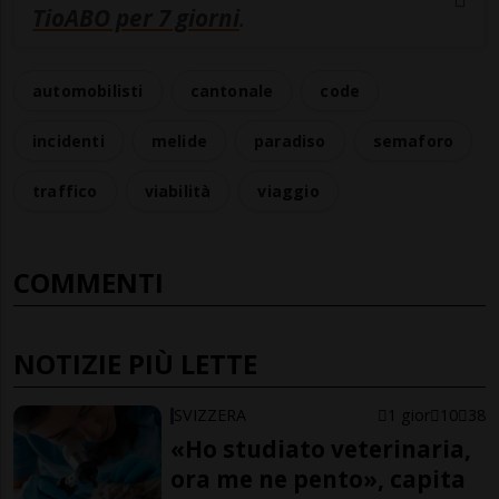
TioABO per 7 giorni
.
automobilisti
cantonale
code
incidenti
melide
paradiso
semaforo
traffico
viabilità
viaggio
COMMENTI
NOTIZIE PIÙ LETTE
SVIZZERA
1 gior
10
38
«Ho studiato veterinaria,
ora me ne pento», capita