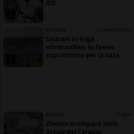
RSI
SVIZZERA
1 gior
100
137
Svizzeri in fuga
oltreconfine, lo fanno
soprattutto per la casa
LUGANO
1 gior
25enne scompare nelle
acque del Ceresio,