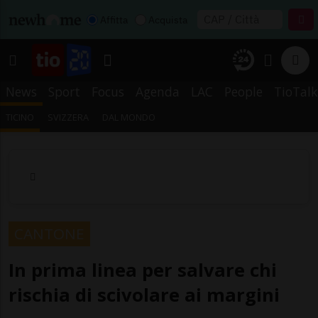
Affitta
Acquista
News
Sport
Focus
Agenda
LAC
People
TioTalk
TICINO
SVIZZERA
DAL MONDO
CANTONE
In prima linea per salvare chi
rischia di scivolare ai margini