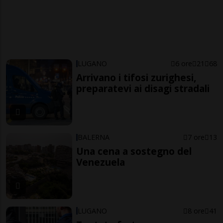
LUGANO
6 ore
21
68
Arrivano i tifosi zurighesi,
preparatevi ai disagi stradali
BALERNA
7 ore
13
Una cena a sostegno del
Venezuela
LUGANO
8 ore
41