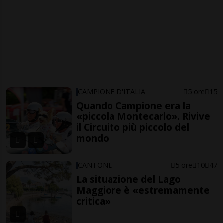
CAMPIONE D'ITALIA
5 ore
15
Quando Campione era la
«piccola Montecarlo». Rivive
il Circuito più piccolo del
mondo
CANTONE
5 ore
10
47
La situazione del Lago
Maggiore è «estremamente
critica»