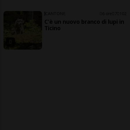
CANTONE
6 ore
7
102
C'è un nuovo branco di lupi in
Ticino