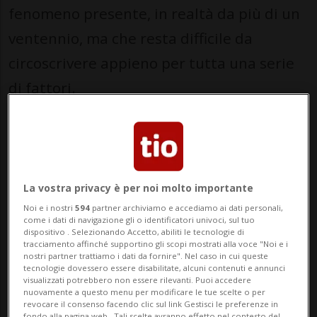
fenomeno presente, in realtà da più di un
ventennio, ma che resta difficile da
circoscrivere appieno per tutta una serie
di fattori.
Sono diversi gli enti e le associazioni
quotidianamente in prima linea per
provare ad aiutare queste ragazze e
La vostra privacy è per noi molto importante
questi ragazzi. Tra questi, vi è il Case
Noi e i nostri
594
partner archiviamo e accediamo ai dati personali,
Management Formazione Professionale
come i dati di navigazione gli o identificatori univoci, sul tuo
dispositivo . Selezionando Accetto, abiliti le tecnologie di
(CMFP) dell’Istituto della transizione e del
tracciamento affinché supportino gli scopi mostrati alla voce "Noi e i
nostri partner trattiamo i dati da fornire". Nel caso in cui queste
tecnologie dovessero essere disabilitate, alcuni contenuti e annunci
sostegno (ITS) del Dipartimento
visualizzati potrebbero non essere rilevanti. Puoi accedere
nuovamente a questo menu per modificare le tue scelte o per
dell’educazione, della cultura e dello sport
revocare il consenso facendo clic sul link Gestisci le preferenze in
fondo alla pagina web.. Tali scelte avranno effetto nel contesto del