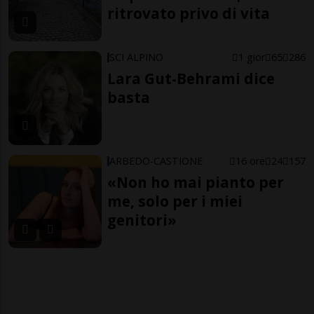
ritrovato privo di vita
SCI ALPINO
1 gior
65
286
Lara Gut-Behrami dice
basta
ARBEDO-CASTIONE
16 ore
24
157
«Non ho mai pianto per
me, solo per i miei
genitori»