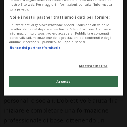
(DECS).
nostro Sito web. Per maggiori informazioni, consulta l'Informativa
sulla privacy.
Per conoscere meglio di cosa si tratta,
Noi e i nostri partner trattiamo i dati per fornire:
abbiamo incontrato la coordinatrice
Utilizzare dati di geolocalizzazione precisi. Scansione attiva delle
caratteristiche del dispositivo ai fini dell’identificazione. Archiviare
informazioni su dispositivo e/o accedervi. Pubblicità e contenuti
Barbara Schepis Muntaner.
personalizzati, misurazione delle prestazioni dei contenuti e degli
annunci, ricerche sul pubblico, sviluppo di servizi.
Elenco dei partner (fornitori)
Che tipo di servizio offre il Case
Management Formazione Professionale
Mostra finalità
(CMFP) e a chi si rivolge?
Il nostro servizio sostiene giovani tra i 14 e
Accetto
i 25 anni che vivono difficoltà scolastiche,
personali o sociali. L’obiettivo è aiutarli a
iniziare e completare una formazione
professionale di base, ottenendo un