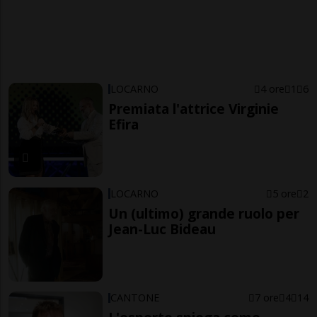
LOCARNO
4 ore
1
6
Premiata l'attrice Virginie
Efira
LOCARNO
5 ore
2
Un (ultimo) grande ruolo per
Jean-Luc Bideau
CANTONE
7 ore
4
14