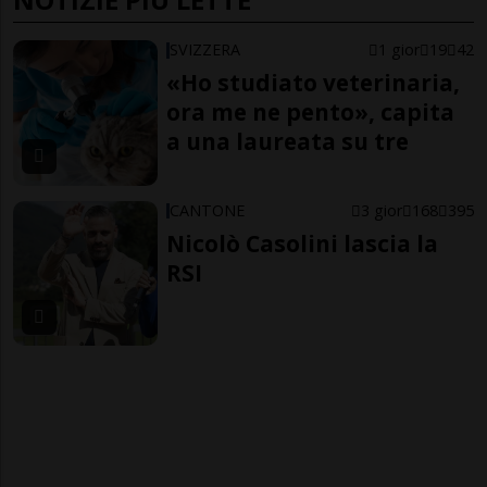
SVIZZERA
1 gior
19
42
«Ho studiato veterinaria,
ora me ne pento», capita
a una laureata su tre
CANTONE
3 gior
168
395
Nicolò Casolini lascia la
RSI