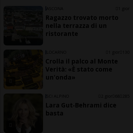
ASCONA
1 gior
Ragazzo trovato morto
nella terrazza di un
ristorante
LOCARNO
1 gior
130
Crolla il palco al Monte
Verità: «È stato come
un'onda»
SCI ALPINO
2 gior
68
285
Lara Gut-Behrami dice
basta