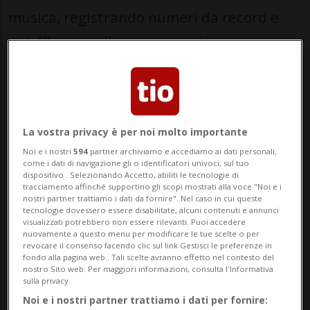
musica, registrando numeri da record e
un’affluenza oltre ogni aspettativa.
Sono state oltre
1’600 le persone
presenti
durante la giornata, tra pubblico locale e
turisti. Il lungolago gremito, l’atmosfera
La vostra privacy è per noi molto importante
rilassata e conviviale e la forte
Noi e i nostri
594
partner archiviamo e accediamo ai dati personali,
come i dati di navigazione gli o identificatori univoci, sul tuo
partecipazione hanno reso questa
dispositivo . Selezionando Accetto, abiliti le tecnologie di
tracciamento affinché supportino gli scopi mostrati alla voce "Noi e i
edizione particolarmente memorabile.
nostri partner trattiamo i dati da fornire". Nel caso in cui queste
tecnologie dovessero essere disabilitate, alcuni contenuti e annunci
visualizzati potrebbero non essere rilevanti. Puoi accedere
nuovamente a questo menu per modificare le tue scelte o per
Protagoniste dell’evento
34 cantine
revocare il consenso facendo clic sul link Gestisci le preferenze in
fondo alla pagina web.. Tali scelte avranno effetto nel contesto del
ticinesi,
che hanno animato la
nostro Sito web. Per maggiori informazioni, consulta l'Informativa
sulla privacy.
manifestazione con i loro vini e le loro
Noi e i nostri partner trattiamo i dati per fornire: