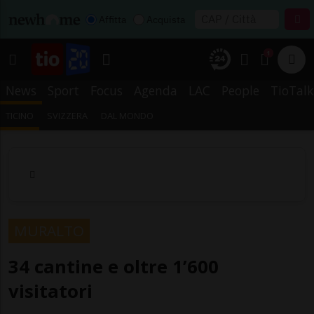
Affitta
Acquista
1
News
Sport
Focus
Agenda
LAC
People
TioTalk
TICINO
SVIZZERA
DAL MONDO
MURALTO
34 cantine e oltre 1’600
visitatori