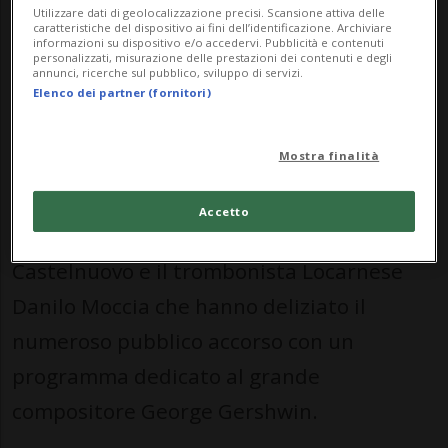
storie, offrendo al pubblico un percorso
Utilizzare dati di geolocalizzazione precisi. Scansione attiva delle
caratteristiche del dispositivo ai fini dell’identificazione. Archiviare
tra bianchi freschi, rosati eleganti e rossi
informazioni su dispositivo e/o accedervi. Pubblicità e contenuti
personalizzati, misurazione delle prestazioni dei contenuti e degli
annunci, ricerche sul pubblico, sviluppo di servizi.
leggeri, perfetti per la stagione
Elenco dei partner (fornitori)
primaverile.
Mostra finalità
Presenti pure una formazione itinerante
della Musica Cittadina di Locarno e la Last
Accetto
Station Big Band con la cantante Celeste
Castelnuovo e il trombonista Locarnese
Danilo Moccia che hanno deliziato il
numeroso pubblico accorso con un
programma dedicato al grande
compositore George Gershwin.