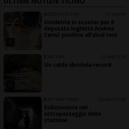
ULTIME NOTIZIE TICINO
MEZZOVICO-VIRA
1 ora
34
Incidente in scooter per il
deputato leghista Andrea
Censi: positivo all’alcol test
CANTONE
1 ora
5
14
Un caldo sbriciola-record
SANT'ANTONINO
2 ore
17
38
Esibizionista nel
sottopassaggio della
stazione