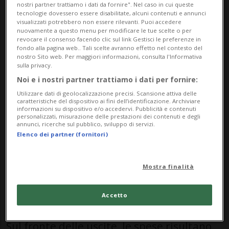
messaggio: l’esercizio si chiude con un
nostri partner trattiamo i dati da fornire". Nel caso in cui queste
tecnologie dovessero essere disabilitate, alcuni contenuti e annunci
avanzo di 4,7 milioni di franchi, grazie alle
visualizzati potrebbero non essere rilevanti. Puoi accedere
nuovamente a questo menu per modificare le tue scelte o per
entrate in forte crescita.
revocare il consenso facendo clic sul link Gestisci le preferenze in
fondo alla pagina web.. Tali scelte avranno effetto nel contesto del
nostro Sito web. Per maggiori informazioni, consulta l'Informativa
I costi di gestione si attestano a 50,8
sulla privacy.
Noi e i nostri partner trattiamo i dati per fornire:
milioni, leggermente superiori alle
Utilizzare dati di geolocalizzazione precisi. Scansione attiva delle
previsioni (+3,6%), mentre le entrate, al
caratteristiche del dispositivo ai fini dell’identificazione. Archiviare
informazioni su dispositivo e/o accedervi. Pubblicità e contenuti
personalizzati, misurazione delle prestazioni dei contenuti e degli
netto del gettito fiscale, raggiungono i
annunci, ricerche sul pubblico, sviluppo di servizi.
Elenco dei partner (fornitori)
28,9 milioni (+45,9%). Il risultato positivo è
dovuto in particolare all’aumento delle
Mostra finalità
entrate fiscali, tra cui sopravvenienze,
imposte alla fonte e suppletorie.
Accetto
Sul fronte delle uscite, le spese risultano