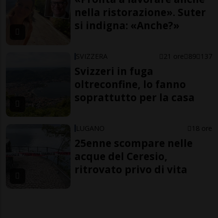
nella ristorazione». Suter
si indigna: «Anche?»
SVIZZERA
21 ore
89
137
Svizzeri in fuga
oltreconfine, lo fanno
soprattutto per la casa
LUGANO
18 ore
25enne scompare nelle
acque del Ceresio,
ritrovato privo di vita