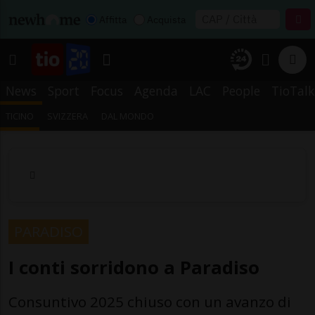
Affitta
Acquista
News
Sport
Focus
Agenda
LAC
People
TioTalk
TICINO
SVIZZERA
DAL MONDO
PARADISO
I conti sorridono a Paradiso
Consuntivo 2025 chiuso con un avanzo di