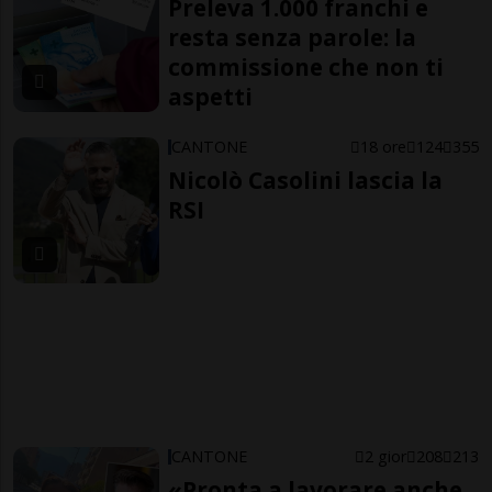
Preleva 1.000 franchi e
resta senza parole: la
commissione che non ti
aspetti
CANTONE
18 ore
124
355
Nicolò Casolini lascia la
RSI
CANTONE
2 gior
208
213
«Pronta a lavorare anche