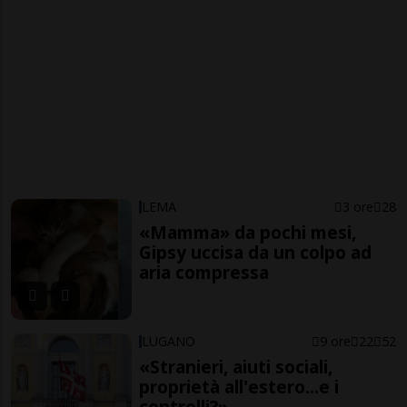
LEMA
3 ore
28
«Mamma» da pochi mesi,
Gipsy uccisa da un colpo ad
aria compressa
LUGANO
9 ore
22
52
«Stranieri, aiuti sociali,
proprietà all'estero...e i
controlli?»