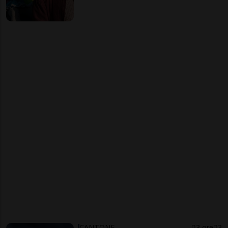
CANTONE
3 ore
3