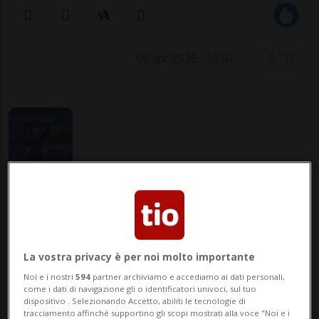
09 apr 2026 - 13:07
17
PARADISO - «Solide finanze comunali,
importanti investimenti». Lo scrive il
Municipio di paradiso in relazione al
La vostra privacy è per noi molto importante
consuntivo 2025. Il Municipio ha
Noi e i nostri
594
partner archiviamo e accediamo ai dati personali,
come i dati di navigazione gli o identificatori univoci, sul tuo
trasmesso al Consiglio comunale il
dispositivo . Selezionando Accetto, abiliti le tecnologie di
tracciamento affinché supportino gli scopi mostrati alla voce "Noi e i