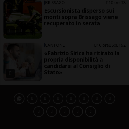
BRISSAGO
10 ore
8
Escursionista disperso sui
monti sopra Brissago viene
recuperato in serata
CANTONE
10 ore
50
192
«Fabrizio Sirica ha ritirato la
propria disponibilità a
candidarsi al Consiglio di
Stato»