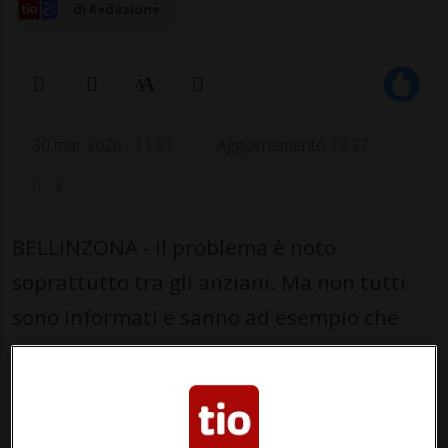
di Redazione
30 mar 2026 - 11:51
Aggiornamento 13:27
2
BELLINZONA - Il problema è noto
soprattutto tra gli anziani. Ma non tutti
sono informati e sanno ad esempio che
esiste un forte legame tra l'assunzione di
farmaci e rischio di cadute.
Le cadute rappresentano una delle