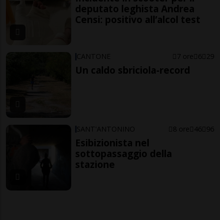
deputato leghista Andrea
Censi: positivo all’alcol test
CANTONE
7 ore
6
29
Un caldo sbriciola-record
SANT'ANTONINO
8 ore
46
96
Esibizionista nel
sottopassaggio della
stazione