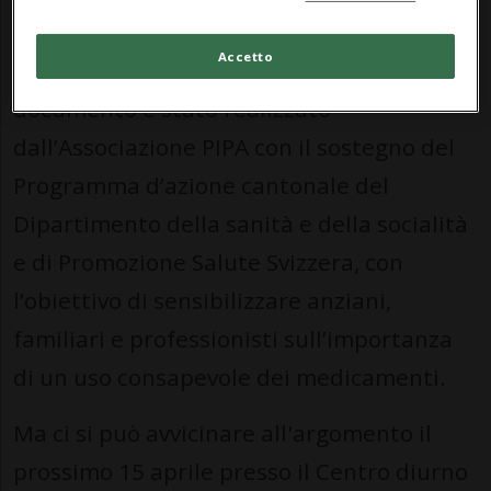
– Consigli per prevenire le cadute
Accetto
attraverso un uso corretto dei farmaci”. Il
documento è stato realizzato
dall’Associazione PIPA con il sostegno del
Programma d’azione cantonale del
Dipartimento della sanità e della socialità
e di Promozione Salute Svizzera, con
l’obiettivo di sensibilizzare anziani,
familiari e professionisti sull’importanza
di un uso consapevole dei medicamenti.
Ma ci si può avvicinare all'argomento il
prossimo 15 aprile presso il Centro diurno