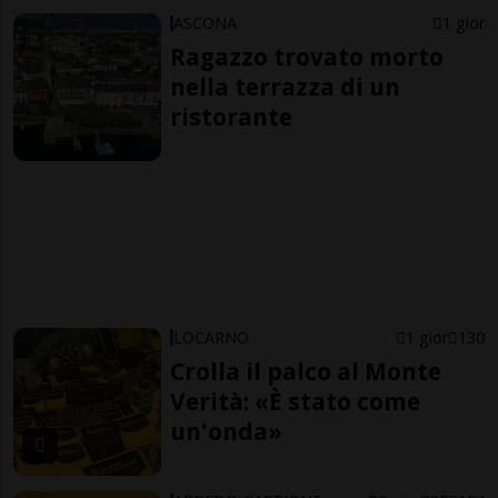
ASCONA
1 gior
Ragazzo trovato morto
nella terrazza di un
ristorante
LOCARNO
1 gior
130
Crolla il palco al Monte
Verità: «È stato come
un'onda»