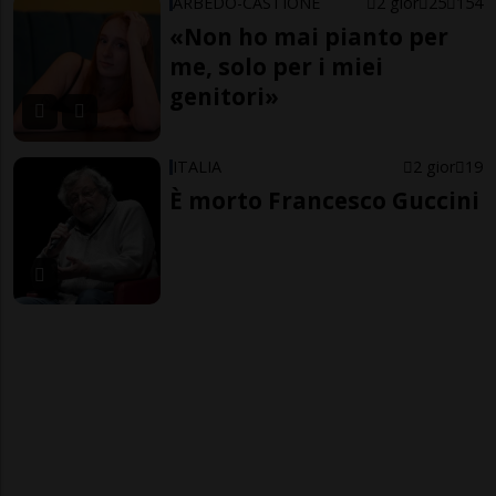
ARBEDO-CASTIONE
2 gior
25
154
«Non ho mai pianto per
me, solo per i miei
genitori»
ITALIA
2 gior
19
È morto Francesco Guccini