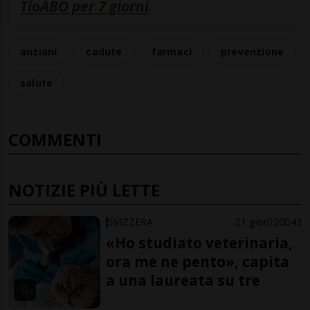
TioABO per 7 giorni
.
anziani
cadute
farmaci
prevenzione
salute
COMMENTI
NOTIZIE PIÙ LETTE
SVIZZERA
1 gior
20
43
«Ho studiato veterinaria,
ora me ne pento», capita
a una laureata su tre