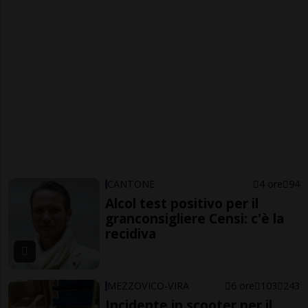
CANTONE
4 ore
94
Alcol test positivo per il
granconsigliere Censi: c'è la
recidiva
MEZZOVICO-VIRA
6 ore
103
243
Incidente in scooter per il