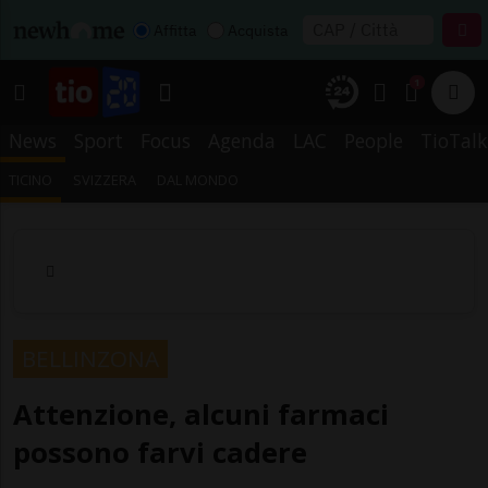
Affitta
Acquista
1
News
Sport
Focus
Agenda
LAC
People
TioTalk
TICINO
SVIZZERA
DAL MONDO
BELLINZONA
Attenzione, alcuni farmaci
possono farvi cadere