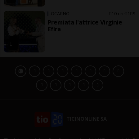
LOCARNO
10 ore
1
9
Premiata l'attrice Virginie
Efira
TICINONLINE SA