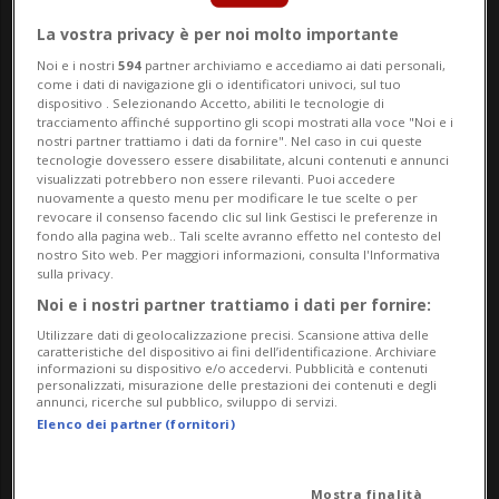
principali cause di perdita di autonomia
La vostra privacy è per noi molto importante
tra le persone over 65 e possono avere
Noi e i nostri
594
partner archiviamo e accediamo ai dati personali,
come i dati di navigazione gli o identificatori univoci, sul tuo
conseguenze significative sul piano
dispositivo . Selezionando Accetto, abiliti le tecnologie di
tracciamento affinché supportino gli scopi mostrati alla voce "Noi e i
sanitario, psicologico e sociale. Tra i fattori
nostri partner trattiamo i dati da fornire". Nel caso in cui queste
tecnologie dovessero essere disabilitate, alcuni contenuti e annunci
di rischio, anche l’assunzione di
visualizzati potrebbero non essere rilevanti. Puoi accedere
nuovamente a questo menu per modificare le tue scelte o per
determinati farmaci può aumentare la
revocare il consenso facendo clic sul link Gestisci le preferenze in
fondo alla pagina web.. Tali scelte avranno effetto nel contesto del
nostro Sito web. Per maggiori informazioni, consulta l'Informativa
probabilità di caduta, rendendo
sulla privacy.
necessaria un’informazione chiara e
Noi e i nostri partner trattiamo i dati per fornire:
accessibile.
Utilizzare dati di geolocalizzazione precisi. Scansione attiva delle
caratteristiche del dispositivo ai fini dell’identificazione. Archiviare
informazioni su dispositivo e/o accedervi. Pubblicità e contenuti
personalizzati, misurazione delle prestazioni dei contenuti e degli
annunci, ricerche sul pubblico, sviluppo di servizi.
Il prossimo autunno uscirà anche una
Elenco dei partner (fornitori)
nuova brochure informativa dal titolo
“Attenzione! I farmaci possono farvi cadere
Mostra finalità