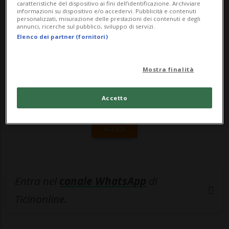
caratteristiche del dispositivo ai fini dell’identificazione. Archiviare
informazioni su dispositivo e/o accedervi. Pubblicità e contenuti
🔐 Sblocca il nostro archivio
personalizzati, misurazione delle prestazioni dei contenuti e degli
annunci, ricerche sul pubblico, sviluppo di servizi.
esclusivo!
Elenco dei partner (fornitori)
Sottoscrivi un abbonamento
Archivio
per
Mostra finalità
leggere questo articolo, oppure scegli
MyTioAbo
per accedere all'archivio e
Accetto
navigare su sito e app senza pubblicità.
ACCEDI
Entra nel
canale WhatsApp
di
Ticinonline.