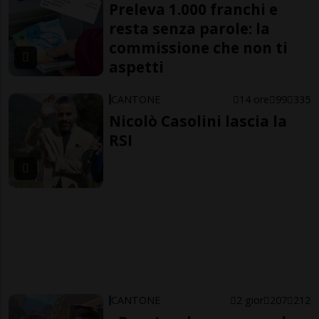
Preleva 1.000 franchi e
resta senza parole: la
commissione che non ti
aspetti
CANTONE
14 ore
99
335
Nicolò Casolini lascia la
RSI
CANTONE
2 gior
207
212