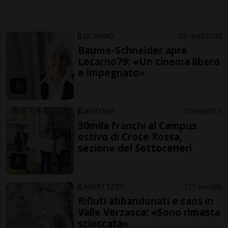
LOCARNO
9 ore
2
30
Baume-Schneider apre
Locarno79: «Un cinema libero
e impegnato»
CANTONE
10 ore
11
30mila franchi al Campus
estivo di Croce Rossa,
sezione del Sottoceneri
LAVERTEZZO
11 ore
60
Rifiuti abbandonati e caos in
Valle Verzasca: «Sono rimasta
scioccata»