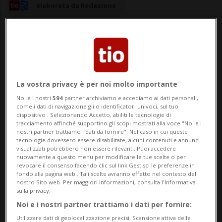
elaborata da Redazione
17 nov 2025 - 08:57
La vostra privacy è per noi molto importante
Noi e i nostri
594
partner archiviamo e accediamo ai dati personali,
BELLINZONA - Il Dipartimento del
come i dati di navigazione gli o identificatori univoci, sul tuo
dispositivo . Selezionando Accetto, abiliti le tecnologie di
territorio (DT) ha comunicato questa
tracciamento affinché supportino gli scopi mostrati alla voce "Noi e i
nostri partner trattiamo i dati da fornire". Nel caso in cui queste
mattina che l’Osservatorio dello sviluppo
tecnologie dovessero essere disabilitate, alcuni contenuti e annunci
visualizzati potrebbero non essere rilevanti. Puoi accedere
territoriale (OST) ha attivato il suo nuovo
nuovamente a questo menu per modificare le tue scelte o per
revocare il consenso facendo clic sul link Gestisci le preferenze in
sito web, direttamente integrato nel
fondo alla pagina web.. Tali scelte avranno effetto nel contesto del
nostro Sito web. Per maggiori informazioni, consulta l'Informativa
portale dell’Università della Svizzera
sulla privacy.
Noi e i nostri partner trattiamo i dati per fornire:
italiana (USI...
Utilizzare dati di geolocalizzazione precisi. Scansione attiva delle