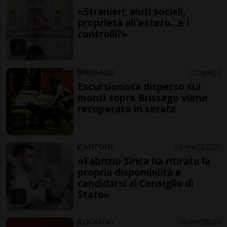
«Stranieri, aiuti sociali,
proprietà all'estero...e i
controlli?»
BRISSAGO
5 ore
2
Escursionista disperso sui
monti sopra Brissago viene
recuperato in serata
CANTONE
6 ore
32
91
«Fabrizio Sirica ha ritirato la
propria disponibilità a
candidarsi al Consiglio di
Stato»
LOCARNO
6 ore
8
26