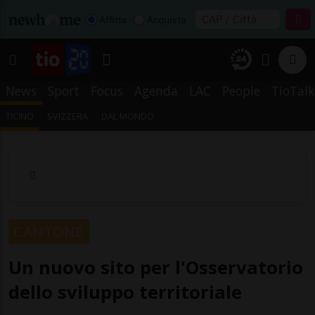
Affitta
Acquista
News
Sport
Focus
Agenda
LAC
People
TioTalk
TICINO
SVIZZERA
DAL MONDO
CANTONE
Un nuovo sito per l'Osservatorio
dello sviluppo territoriale