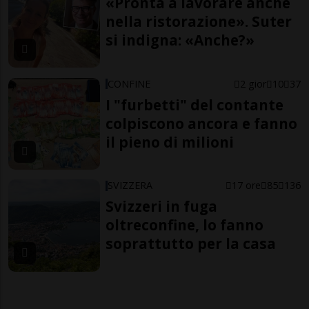
«Pronta a lavorare anche
nella ristorazione». Suter
si indigna: «Anche?»
CONFINE
2 gior
10
37
I "furbetti" del contante
colpiscono ancora e fanno
il pieno di milioni
SVIZZERA
17 ore
85
136
Svizzeri in fuga
oltreconfine, lo fanno
soprattutto per la casa