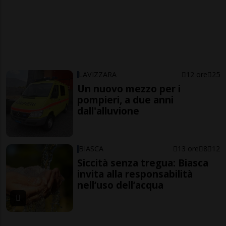
LAVIZZARA
12 ore
25
Un nuovo mezzo per i
pompieri, a due anni
dall'alluvione
BIASCA
13 ore
8
12
Siccità senza tregua: Biasca
invita alla responsabilità
nell’uso dell’acqua