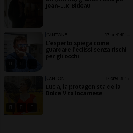
Jean-Luc Bideau
CANTONE
7 ore
4
14
L'esperto spiega come
guardare l'eclissi senza rischi
per gli occhi
CANTONE
7 ore
3
17
Lucia, la protagonista della
Dolce Vita locarnese