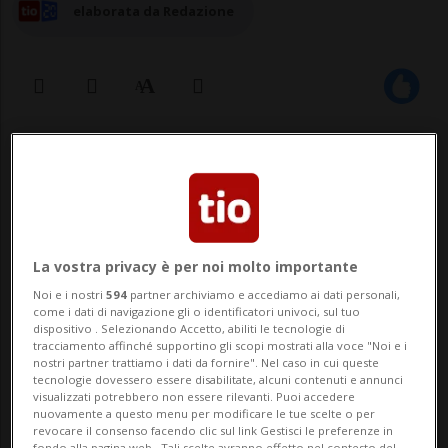
elaborata da Redazione
10 nov 2025 - 11:13
La vostra privacy è per noi molto importante
Noi e i nostri
594
partner archiviamo e accediamo ai dati personali,
come i dati di navigazione gli o identificatori univoci, sul tuo
dispositivo . Selezionando Accetto, abiliti le tecnologie di
COLLINA D'ORO - Il 1 novembre la signora
tracciamento affinché supportino gli scopi mostrati alla voce "Noi e i
nostri partner trattiamo i dati da fornire". Nel caso in cui queste
Ester Sampietro ha compiuto 100 anni.A
tecnologie dovessero essere disabilitate, alcuni contenuti e annunci
visualizzati potrebbero non essere rilevanti. Puoi accedere
casa sua, in compagnia della figlia Katia
nuovamente a questo menu per modificare le tue scelte o per
revocare il consenso facendo clic sul link Gestisci le preferenze in
fondo alla pagina web.. Tali scelte avranno effetto nel contesto del