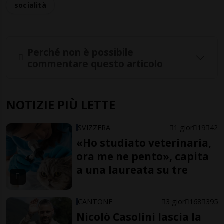
socialità
Perché non è possibile
commentare questo articolo
NOTIZIE PIÙ LETTE
SVIZZERA
1 gior
19
42
«Ho studiato veterinaria,
ora me ne pento», capita
a una laureata su tre
CANTONE
3 gior
168
395
Nicolò Casolini lascia la