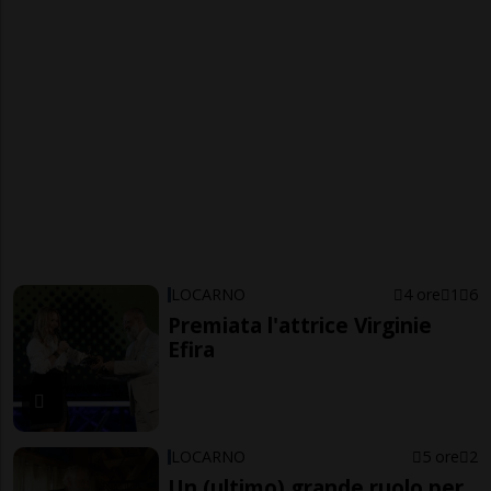
LOCARNO
4 ore
1
6
Premiata l'attrice Virginie
Efira
LOCARNO
5 ore
2
Un (ultimo) grande ruolo per