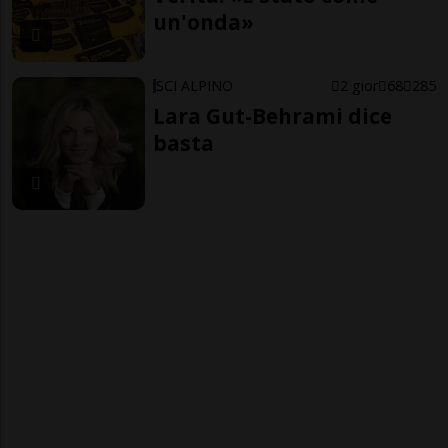
un'onda»
SCI ALPINO
2 gior
68
285
Lara Gut-Behrami dice
basta