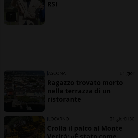
RSI
ASCONA
1 gior
Ragazzo trovato morto
nella terrazza di un
ristorante
LOCARNO
1 gior
130
Crolla il palco al Monte
Verità: «È stato come