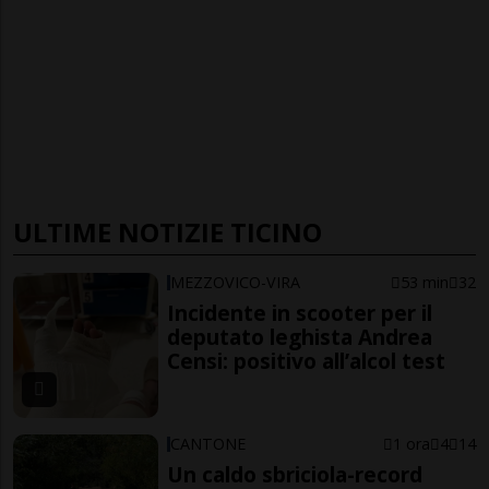
ULTIME NOTIZIE TICINO
MEZZOVICO-VIRA
53 min
32
Incidente in scooter per il
deputato leghista Andrea
Censi: positivo all’alcol test
CANTONE
1 ora
4
14
Un caldo sbriciola-record