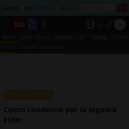
Affitta
Acquista
1
News
Sport
Focus
Agenda
LAC
People
TioTalk
TICINO
SVIZZERA
DAL MONDO
COLLINA D'ORO
Cento candeline per la signora
Ester