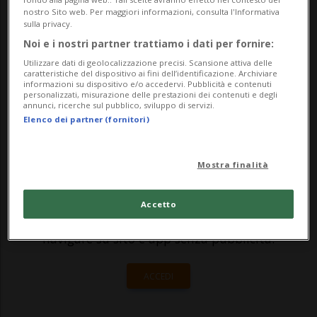
Balmelli, la donna ha ricevuto la visita del
nostro Sito web. Per maggiori informazioni, consulta l'Informativa
sindaco Andrea Bernardazzi, e della capo
sulla privacy.
Noi e i nostri partner trattiamo i dati per fornire:
dicastero Socialità Carmen Benagli.
Utilizzare dati di geolocalizzazione precisi. Scansione attiva delle
Duran...
caratteristiche del dispositivo ai fini dell’identificazione. Archiviare
informazioni su dispositivo e/o accedervi. Pubblicità e contenuti
personalizzati, misurazione delle prestazioni dei contenuti e degli
annunci, ricerche sul pubblico, sviluppo di servizi.
🔐 Sblocca il nostro archivio
Elenco dei partner (fornitori)
esclusivo!
Mostra finalità
Sottoscrivi un abbonamento
Archivio
per
leggere questo articolo, oppure scegli
Accetto
MyTioAbo
per accedere all'archivio e
navigare su sito e app senza pubblicità.
ACCEDI