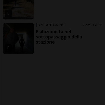
SANT'ANTONINO
2 ore
17
38
Esibizionista nel
sottopassaggio della
stazione