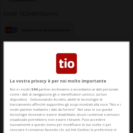
TEDxBellinzona
Fonte TEDxBellinzona
elaborata da Redazione
18 ago 2025 - 12:28
La vostra privacy è per noi molto importante
Aggiornamento 21 ago 2025 - 11:09
Noi e i nostri
594
partner archiviamo e accediamo ai dati personali,
come i dati di navigazione gli o identificatori univoci, sul tuo
dispositivo . Selezionando Accetto, abiliti le tecnologie di
tracciamento affinché supportino gli scopi mostrati alla voce "Noi e i
nostri partner trattiamo i dati da fornire". Nel caso in cui queste
tecnologie dovessero essere disabilitate, alcuni contenuti e annunci
visualizzati potrebbero non essere rilevanti. Puoi accedere
nuovamente a questo menu per modificare le tue scelte o per
revocare il consenso facendo clic sul link Gestisci le preferenze in