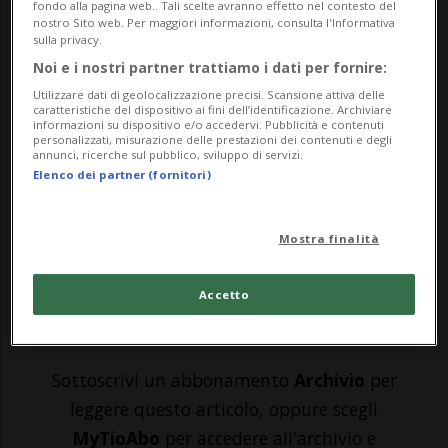
fondo alla pagina web.. Tali scelte avranno effetto nel contesto del
BELLINZONA - A Bellinzona è tempo di
nostro Sito web. Per maggiori informazioni, consulta l'Informativa
sulla privacy.
"Cambia-Menti". Dopo due edizioni di
Noi e i nostri partner trattiamo i dati per fornire:
grande successo, TEDxBellinzona ritorna
Utilizzare dati di geolocalizzazione precisi. Scansione attiva delle
caratteristiche del dispositivo ai fini dell’identificazione. Archiviare
informazioni su dispositivo e/o accedervi. Pubblicità e contenuti
infatti per la terza volta al Teatro Sociale
personalizzati, misurazione delle prestazioni dei contenuti e degli
annunci, ricerche sul pubblico, sviluppo di servizi.
con un evento che promette «un viaggio
Elenco dei partner (fornitori)
coinvolgente tra idee che trasformano,
storie che ...
Mostra finalità
Accetto
🔐 Sblocca il nostro archivio
esclusivo!
Sottoscrivi un abbonamento
Archivio
per
leggere questo articolo, oppure scegli
MyTioAbo
per accedere all'archivio e