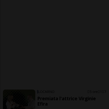
LOCARNO
5 ore
1
7
Premiata l'attrice Virginie
Efira