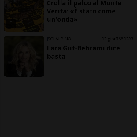
Crolla il palco al Monte
Verità: «È stato come
un'onda»
SCI ALPINO
2 gior
68
283
Lara Gut-Behrami dice
basta