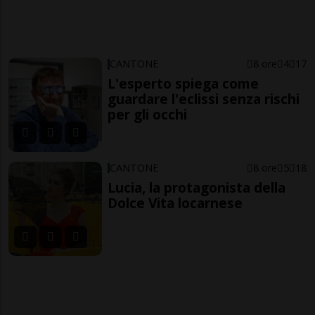
CANTONE
8 ore
4
17
L'esperto spiega come
guardare l'eclissi senza rischi
per gli occhi
CANTONE
8 ore
5
18
Lucia, la protagonista della
Dolce Vita locarnese