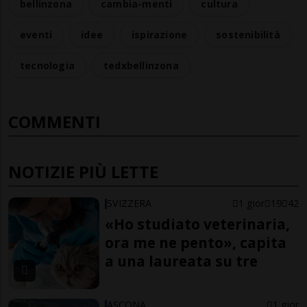
bellinzona
cambia-menti
cultura
eventi
idee
ispirazione
sostenibilità
tecnologia
tedxbellinzona
COMMENTI
NOTIZIE PIÙ LETTE
SVIZZERA
1 gior
19
42
«Ho studiato veterinaria,
ora me ne pento», capita
a una laureata su tre
ASCONA
1 gior