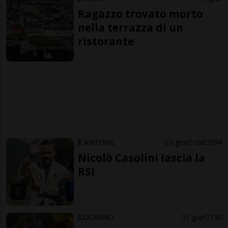
Ragazzo trovato morto
nella terrazza di un
ristorante
CANTONE
3 gior
168
394
Nicolò Casolini lascia la
RSI
LOCARNO
1 gior
130