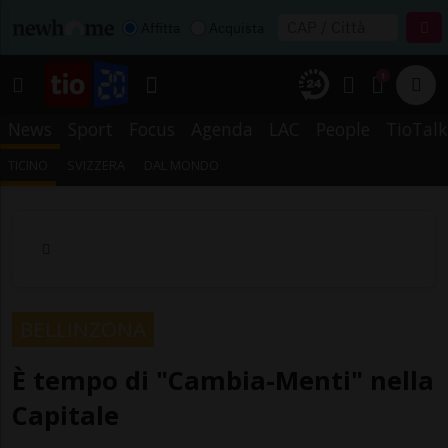
Affitta
Acquista
1
News
Sport
Focus
Agenda
LAC
People
TioTalk
TICINO
SVIZZERA
DAL MONDO
BELLINZONA
È tempo di "Cambia-Menti" nella
Capitale