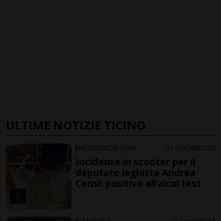
ULTIME NOTIZIE TICINO
MEZZOVICO-VIRA
1 ora
68
170
Incidente in scooter per il
deputato leghista Andrea
Censi: positivo all’alcol test
CANTONE
2 ore
5
14