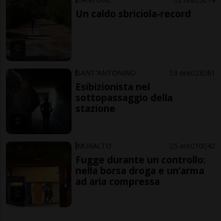
Un caldo sbriciola-record
SANT'ANTONINO
3 ore
23
61
Esibizionista nel
sottopassaggio della
stazione
MURALTO
5 ore
10
42
Fugge durante un controllo:
nella borsa droga e un’arma
ad aria compressa