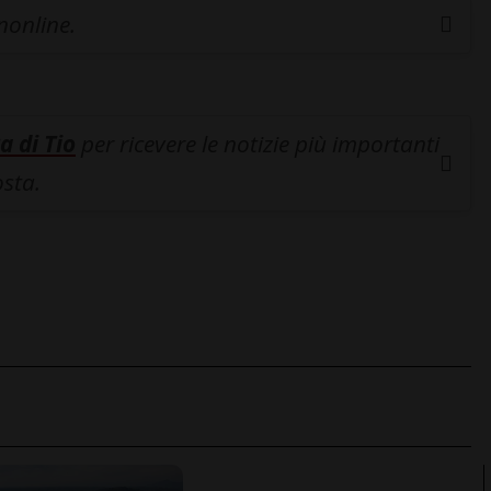
inonline.
a di Tio
per ricevere le notizie più importanti
osta.