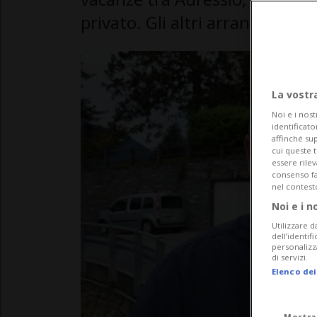
privato. Gli altri arrancano.
La vostr
Noi e i nost
identificato
affinché sup
cui queste 
essere rile
consenso fac
nel contest
Noi e i n
Utilizzare d
dell’identif
personalizz
di servizi.
Elenco dei
Mostra