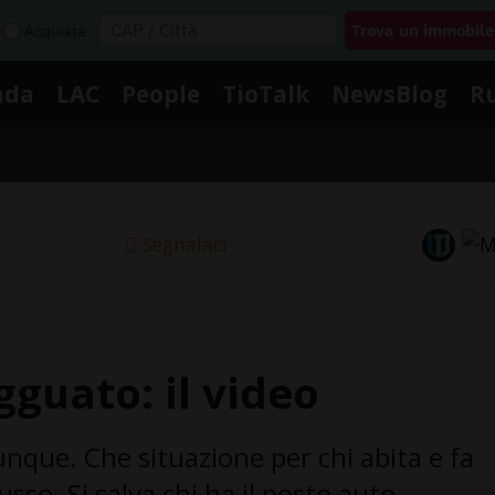
Acquista
nda
LAC
People
TioTalk
NewsBlog
R
Segnalaci
gguato: il video
nque. Che situazione per chi abita e fa
sso. Si salva chi ha il posto auto