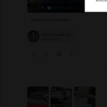
0:00
Davide Giordano tio/20min
di Patrick Mancini
Giornalista