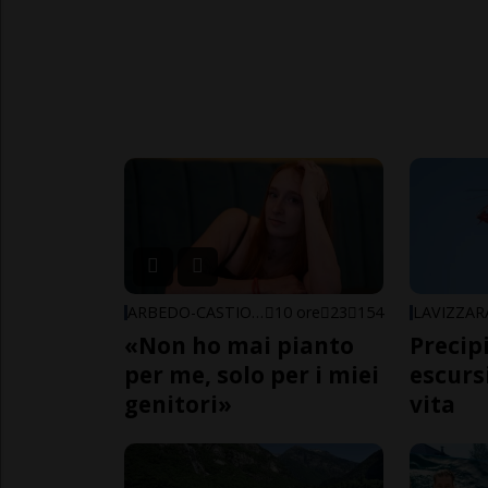
ARBEDO-CASTIONE
10 ore
23
154
LAVIZZAR
«Non ho mai pianto
Precip
per me, solo per i miei
escursi
genitori»
vita