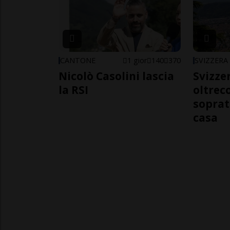
CANTONE
1 gior
140
370
SVIZZERA
Nicolò Casolini lascia
Svizzer
la RSI
oltrec
soprat
casa