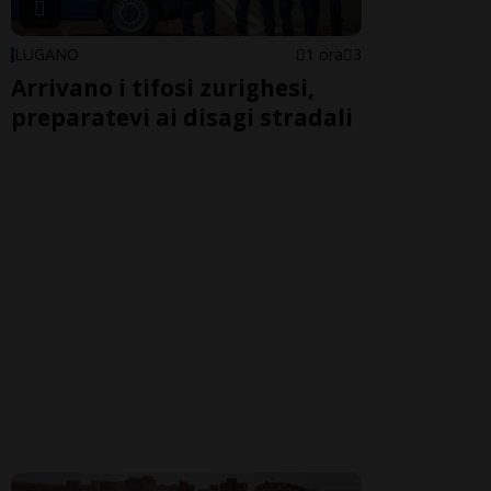
LUGANO
1 ora
3
Arrivano i tifosi zurighesi,
preparatevi ai disagi stradali