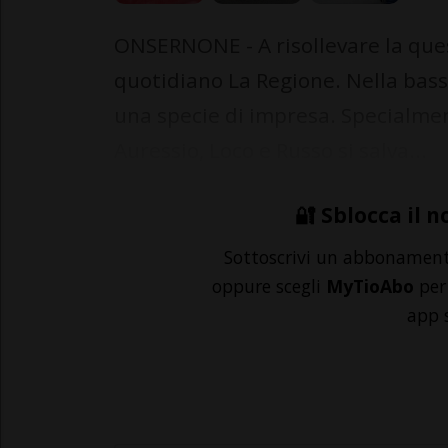
ONSERNONE - A risollevare la ques
quotidiano La Regione. Nella bas
una specie di impresa. Specialmen
Auressio, Loco e Russo si salva...
🔐 Sblocca il n
Sottoscrivi un abbonamen
oppure scegli
MyTioAbo
per 
app 