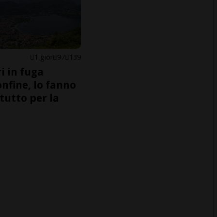
1 gior
97
139
i in fuga
onfine, lo fanno
tutto per la