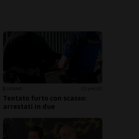
LUGANO
2 ore
31
Tentato furto con scasso:
arrestati in due