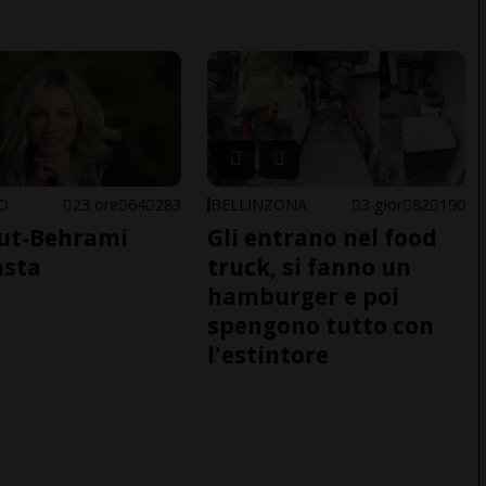
NO
23 ore
64
283
BELLINZONA
3 gior
82
190
ut-Behrami
Gli entrano nel food
asta
truck, si fanno un
hamburger e poi
spengono tutto con
l'estintore