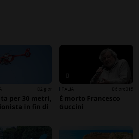
A
2 gior
ITALIA
6 ore
15
ita per 30 metri,
È morto Francesco
onista in fin di
Guccini