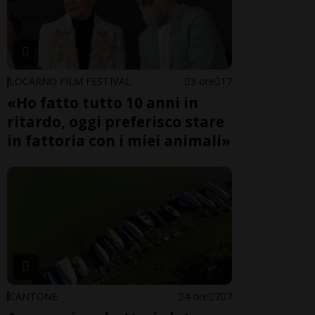
LOCARNO FILM FESTIVAL
3 ore
17
«Ho fatto tutto 10 anni in
ritardo, oggi preferisco stare
in fattoria con i miei animali»
CANTONE
4 ore
7
7