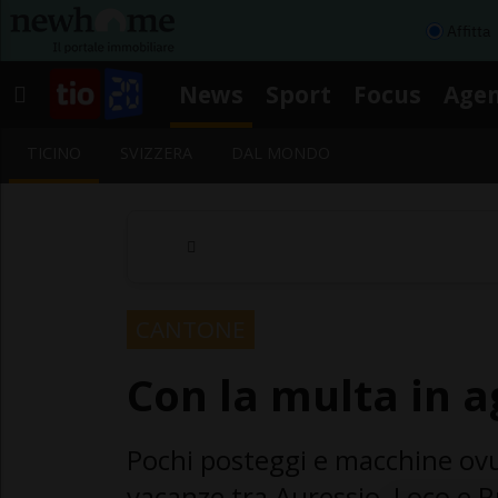
Affitta
News
Sport
Focus
Age
TICINO
SVIZZERA
DAL MONDO
CANTONE
Con la multa in a
Pochi posteggi e macchine ovu
vacanze tra Auressio, Loco e Ru