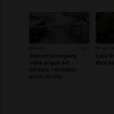
LUGANO
1 gior
SCI ALPI
25enne scompare
Lara G
nelle acque del
dice b
Ceresio, ritrovato
privo di vita