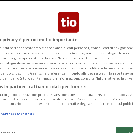
a privacy è per noi molto importante
ri
594
partner archiviamo e accediamo ai dati personali, come i dati di navigazione 
ri univoci, sul tuo dispositivo . Selezionando Accetto, abiliti le tecnologie di tracc
portino gli scopi mostrati alla voce "Noi e i nostri partner trattiamo i dati da fornir
tecnologie dovessero essere disabilitate, alcuni contenuti e annunci visualizzati 
vanti. Puoi accedere nuovamente a questo menu per modificare le tue scelte o per
endo clic sul link Gestisci le preferenze in fondo alla pagina web.. Tali scelte avr
o del nostro Sito web. Per maggiori informazioni, consulta l'Informativa sulla priva
ostri partner trattiamo i dati per fornire:
ati di geolocalizzazione precisi. Scansione attiva delle caratteristiche del dispositivo 
icazione. Archiviare informazioni su dispositivo e/o accedervi. Pubblicità e contenu
ati, misurazione delle prestazioni dei contenuti e degli annunci, ricerche sul pubbl
 partner (fornitori)
 finalità
Ac