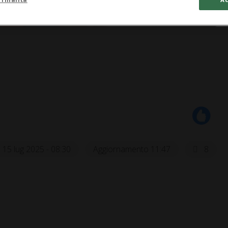
2:34
Auto
15 lug 2025 - 08:30
Aggiornamento 11:47
8