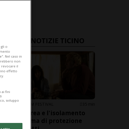
ULTIME NOTIZIE TICINO
gli o
iamento
e". Nel caso in
potrebbero non
 revocare il
anno effetto
cy.
ai fini
ti
ico, sviluppo
LOCARNO FILM FESTIVAL
35 min
Mastandrea e l'isolamento
come forma di protezione
dagli affetti
cetto