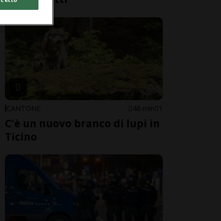
CANTONE
46 min
1
C'è un nuovo branco di lupi in
Ticino