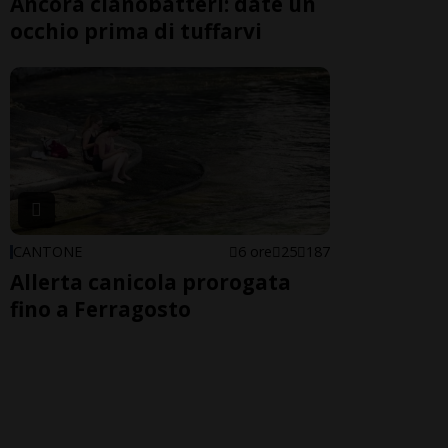
Ancora cianobatteri: date un
occhio prima di tuffarvi
CANTONE
6 ore
25
187
Allerta canicola prorogata
fino a Ferragosto