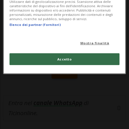
Utilizzare dati di geolocalizzazione precisi. Scansione attiva delle
caratteristiche del dispositivo ai fini dell’identificazione. Archiviare
🔐 Sblocca il nostro archivio
informazioni su dispositivo e/o accedervi. Pubblicità e contenuti
personalizzati, misurazione delle prestazioni dei contenuti e degli
annunci, ricerche sul pubblico, sviluppo di servizi.
esclusivo!
Elenco dei partner (fornitori)
Sottoscrivi un abbonamento
Archivio
per
leggere questo articolo, oppure scegli
Mostra finalità
MyTioAbo
per accedere all'archivio e
navigare su sito e app senza pubblicità.
Accetto
ACCEDI
Entra nel
canale WhatsApp
di
Ticinonline.