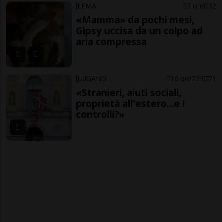
LEMA
3 ore
32
«Mamma» da pochi mesi,
Gipsy uccisa da un colpo ad
aria compressa
LUGANO
10 ore
23
71
«Stranieri, aiuti sociali,
proprietà all'estero...e i
controlli?»