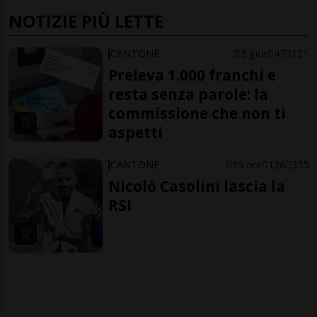
NOTIZIE PIÙ LETTE
CANTONE
3 gior
47
121
Preleva 1.000 franchi e
resta senza parole: la
commissione che non ti
aspetti
CANTONE
19 ore
126
355
Nicolò Casolini lascia la
RSI