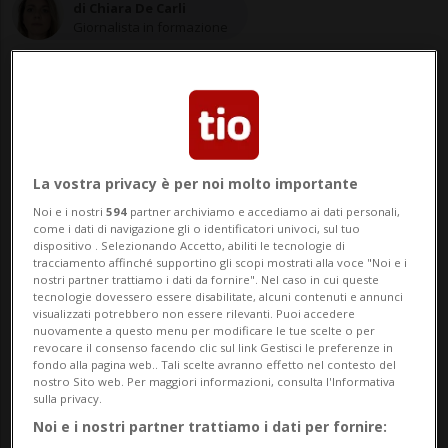
di Chiara De Carli
Giornalista in formazione
28 mag 2025 - 06:30
Aggiornamento 08:47
La vostra privacy è per noi molto importante
BELLINZONA - Una volpe apparentemente
Noi e i nostri
594
partner archiviamo e accediamo ai dati personali,
come i dati di navigazione gli o identificatori univoci, sul tuo
malata, una mattina di qualche settimana
dispositivo . Selezionando Accetto, abiliti le tecnologie di
tracciamento affinché supportino gli scopi mostrati alla voce "Noi e i
fa, si era introdotta furtivamente nel
nostri partner trattiamo i dati da fornire". Nel caso in cui queste
tecnologie dovessero essere disabilitate, alcuni contenuti e annunci
giardino di un'abitazione a Solduno.
visualizzati potrebbero non essere rilevanti. Puoi accedere
nuovamente a questo menu per modificare le tue scelte o per
Un’immagine che aveva destato qualche
revocare il consenso facendo clic sul link Gestisci le preferenze in
fondo alla pagina web.. Tali scelte avranno effetto nel contesto del
preoccupazione. «È affetta da rogna
nostro Sito web. Per maggiori informazioni, consulta l'Informativa
sulla privacy.
sarcoptica», chi...
Noi e i nostri partner trattiamo i dati per fornire: