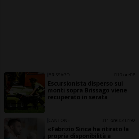
BRISSAGO
10 ore
8
Escursionista disperso sui
monti sopra Brissago viene
recuperato in serata
CANTONE
11 ore
51
192
«Fabrizio Sirica ha ritirato la
propria disponibilità a