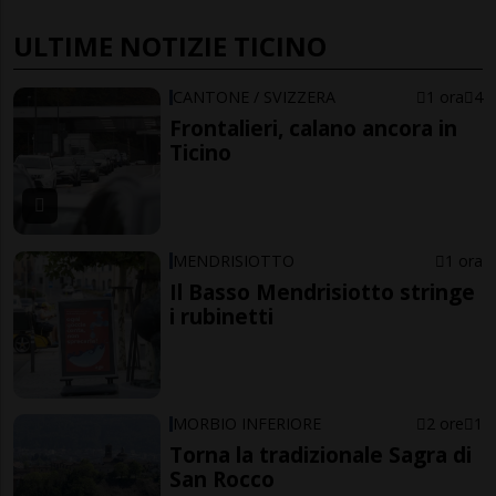
ULTIME NOTIZIE TICINO
CANTONE / SVIZZERA
1 ora
4
Frontalieri, calano ancora in
Ticino
MENDRISIOTTO
1 ora
Il Basso Mendrisiotto stringe
i rubinetti
MORBIO INFERIORE
2 ore
1
Torna la tradizionale Sagra di
San Rocco