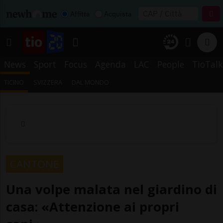
Affitta
Acquista
News
Sport
Focus
Agenda
LAC
People
TioTalk
TICINO
SVIZZERA
DAL MONDO
CANTONE
Una volpe malata nel giardino di
casa: «Attenzione ai propri