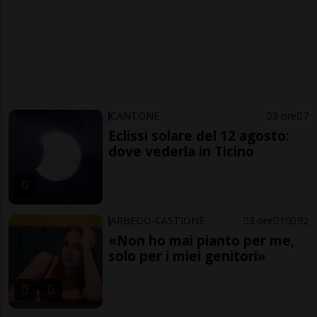
CANTONE
3 ore
7
Eclissi solare del 12 agosto:
dove vederla in Ticino
ARBEDO-CASTIONE
3 ore
10
92
«Non ho mai pianto per me,
solo per i miei genitori»