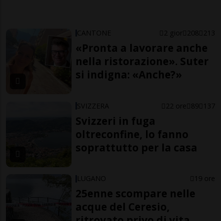
CANTONE
2 gior
208
213
«Pronta a lavorare anche
nella ristorazione». Suter
si indigna: «Anche?»
SVIZZERA
22 ore
89
137
Svizzeri in fuga
oltreconfine, lo fanno
soprattutto per la casa
LUGANO
19 ore
25enne scompare nelle
acque del Ceresio,
ritrovato privo di vita