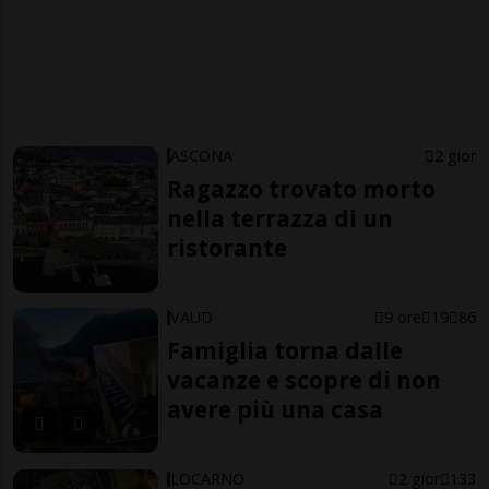
ASCONA
2 gior
Ragazzo trovato morto
nella terrazza di un
ristorante
VAUD
9 ore
19
86
Famiglia torna dalle
vacanze e scopre di non
avere più una casa
LOCARNO
2 gior
133