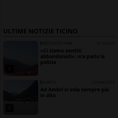
ULTIME NOTIZIE TICINO
MEZZOVICO-VIRA
1 ora
22
«Ci siamo sentiti
abbandonati»: ora parla la
polizia
QUINTO
3 ore
2
10
Ad Ambrì si vola sempre più
in alto