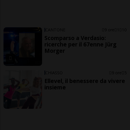
CANTONE
9 ore
1
10
Scomparso a Verdasio:
ricerche per il 67enne Jürg
Morger
CHIASSO
9 ore
5
Ellevel, il benessere da vivere
insieme