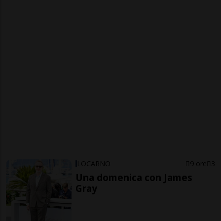
LOCARNO
9 ore
3
Una domenica con James
Gray