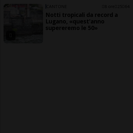
CANTONE
8 ore
25
64
Notti tropicali da record a
Lugano, «quest'anno
supereremo le 50»