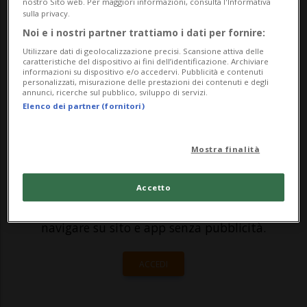
nostro Sito web. Per maggiori informazioni, consulta l'Informativa
sulla privacy.
della Svizzera Italiana (USI), si prepara al
Noi e i nostri partner trattiamo i dati per fornire:
varo (la data prevista è sabato prossimo,
Utilizzare dati di geolocalizzazione precisi. Scansione attiva delle
caratteristiche del dispositivo ai fini dell’identificazione. Archiviare
10 maggio), presentando la su...
informazioni su dispositivo e/o accedervi. Pubblicità e contenuti
personalizzati, misurazione delle prestazioni dei contenuti e degli
annunci, ricerche sul pubblico, sviluppo di servizi.
Elenco dei partner (fornitori)
🔐 Sblocca il nostro archivio
esclusivo!
Mostra finalità
Sottoscrivi un abbonamento
Archivio
per
leggere questo articolo, oppure scegli
Accetto
MyTioAbo
per accedere all'archivio e
navigare su sito e app senza pubblicità.
ACCEDI