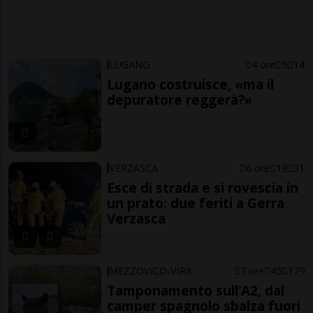
LUGANO
4 ore
5
14
Lugano costruisce, «ma il
depuratore reggerà?»
VERZASCA
6 ore
19
31
Esce di strada e si rovescia in
un prato: due feriti a Gerra
Verzasca
MEZZOVICO-VIRA
7 ore
45
179
Tamponamento sull’A2, dal
camper spagnolo sbalza fuori