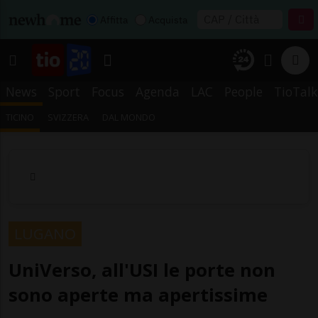
Affitta
Acquista
News
Sport
Focus
Agenda
LAC
People
TioTalk
TICINO
SVIZZERA
DAL MONDO
LUGANO
UniVerso, all'USI le porte non
sono aperte ma apertissime