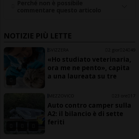
Perché non è possibile
commentare questo articolo
NOTIZIE PIÙ LETTE
SVIZZERA
2 gior
24
49
«Ho studiato veterinaria,
ora me ne pento», capita
a una laureata su tre
MEZZOVICO
23 ore
17
Auto contro camper sulla
A2: il bilancio è di sette
feriti