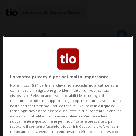
elaborata da Cronaca Ticino
29 apr 2025 - 12:09
La vostra privacy è per noi molto importante
Noi e i nostri
594
partner archiviamo e accediamo ai dati personali,
come i dati di navigazione gli o identificatori univoci, sul tuo
dispositivo . Selezionando Accetto, abiliti le tecnologie di
tracciamento affinché supportino gli scopi mostrati alla voce "Noi e i
nostri partner trattiamo i dati da fornire". Nel caso in cui queste
tecnologie dovessero essere disabilitate, alcuni contenuti e annunci
LUGANO - Non solo per gli universitari, ma
visualizzati potrebbero non essere rilevanti. Puoi accedere
nuovamente a questo menu per modificare le tue scelte o per
anche per i curiosi e le famiglie: UniVerso,
revocare il consenso facendo clic sul link Gestisci le preferenze in
fondo alla pagina web.. Tali scelte avranno effetto nel contesto del
la giornata di porte aperte dell'Università