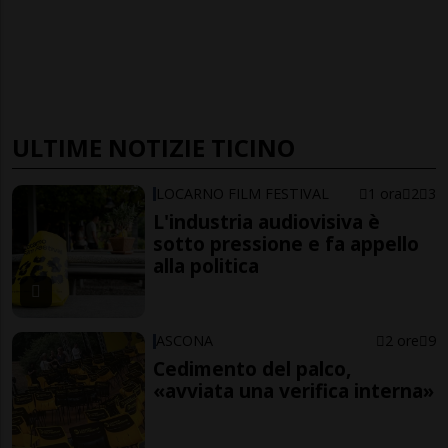
ULTIME NOTIZIE TICINO
LOCARNO FILM FESTIVAL
1 ora
2
3
L'industria audiovisiva è
sotto pressione e fa appello
alla politica
ASCONA
2 ore
9
Cedimento del palco,
«avviata una verifica interna»