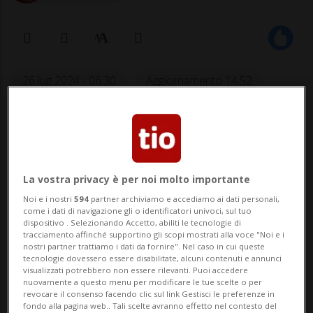
26 lug 2024 - 06:30
Aggiornamento 14:52
8
Ascona reagisce alla crisi:
La vostra privacy è per noi molto importante
saracinesche dei negozi su anche di
Noi e i nostri
594
partner archiviamo e accediamo ai dati personali,
sera
come i dati di navigazione gli o identificatori univoci, sul tuo
dispositivo . Selezionando Accetto, abiliti le tecnologie di
tracciamento affinché supportino gli scopi mostrati alla voce "Noi e i
nostri partner trattiamo i dati da fornire". Nel caso in cui queste
ASCONA - Estate corta e maltempo? E noi
tecnologie dovessero essere disabilitate, alcuni contenuti e annunci
visualizzati potrebbero non essere rilevanti. Puoi accedere
teniamo aperto anche la sera. È questa, in
nuovamente a questo menu per modificare le tue scelte o per
revocare il consenso facendo clic sul link Gestisci le preferenze in
soldoni, l'idea partorita dall’Associazione
fondo alla pagina web.. Tali scelte avranno effetto nel contesto del