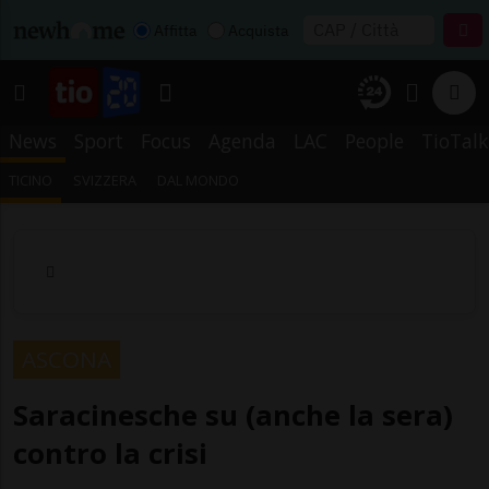
Affitta
Acquista
News
Sport
Focus
Agenda
LAC
People
TioTalk
TICINO
SVIZZERA
DAL MONDO
ASCONA
Saracinesche su (anche la sera)
contro la crisi