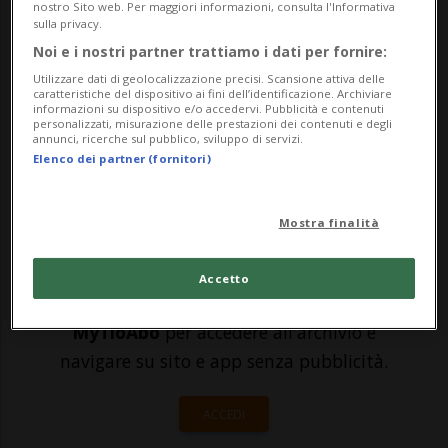
nostro Sito web. Per maggiori informazioni, consulta l'Informativa
Commercianti di Ascona (ACA) e
sulla privacy.
Noi e i nostri partner trattiamo i dati per fornire:
denominata "aperture serali" per
Utilizzare dati di geolocalizzazione precisi. Scansione attiva delle
combattere un inizio di stagione
caratteristiche del dispositivo ai fini dell’identificazione. Archiviare
informazioni su dispositivo e/o accedervi. Pubblicità e contenuti
personalizzati, misurazione delle prestazioni dei contenuti e degli
decisamente poco felice...
annunci, ricerche sul pubblico, sviluppo di servizi.
Elenco dei partner (fornitori)
🔐 Sblocca il nostro archivio
Mostra finalità
esclusivo!
Sottoscrivi un abbonamento
Archivio
per
Accetto
leggere questo articolo, oppure scegli
MyTioAbo
per accedere all'archivio e
navigare su sito e app senza pubblicità.
ACCEDI