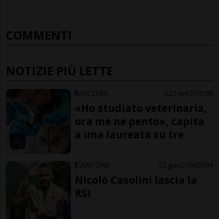
COMMENTI
NOTIZIE PIÙ LETTE
SVIZZERA
23 ore
10
38
«Ho studiato veterinaria,
ora me ne pento», capita
a una laureata su tre
CANTONE
2 gior
160
394
Nicolò Casolini lascia la
RSI