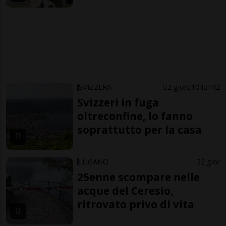
SVIZZERA
2 gior
104
142
Svizzeri in fuga
oltreconfine, lo fanno
soprattutto per la casa
LUGANO
2 gior
25enne scompare nelle
acque del Ceresio,
ritrovato privo di vita