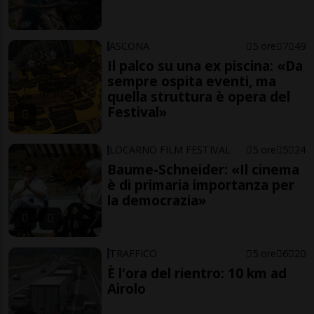
ASCONA
5 ore
7
49
Il palco su una ex piscina: «Da
sempre ospita eventi, ma
quella struttura è opera del
Festival»
LOCARNO FILM FESTIVAL
5 ore
5
24
Baume-Schneider: «Il cinema
è di primaria importanza per
la democrazia»
TRAFFICO
5 ore
6
20
È l'ora del rientro: 10 km ad
Airolo