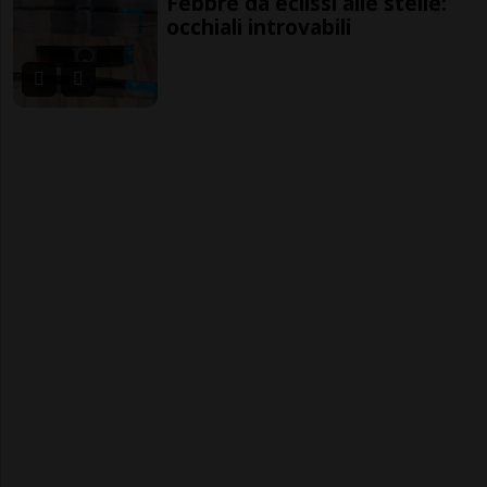
Febbre da eclissi alle stelle:
occhiali introvabili