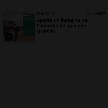
CANTONE
3 ore
2
7
Aperta un'indagine per
l'omicidio del geologo
ticinese