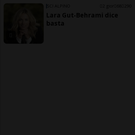
SCI ALPINO
2 gior
68
290
Lara Gut-Behrami dice
basta