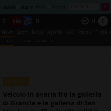
Affitta
Acquista
News
Sport
Focus
Agenda
LAC
People
TioTalk
TICINO
SVIZZERA
DAL MONDO
GRANCIA
Veicolo in avaria fra la galleria
di Grancia e la galleria di San