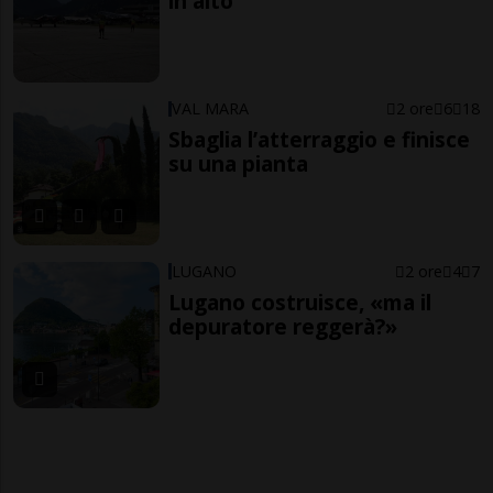
in alto
VAL MARA
2 ore
6
18
Sbaglia l’atterraggio e finisce
su una pianta
LUGANO
2 ore
4
7
Lugano costruisce, «ma il
depuratore reggerà?»