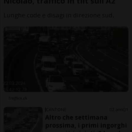
Nicolao, traffico in tilt sull’A2
Lunghe code e disagi in direzione sud.
Traffico.ch
CANTONE
2 anni
1
Altro che settimana
prossima, i primi ingorghi