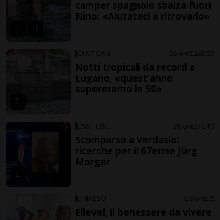
camper spagnolo sbalza fuori
Nino: «Aiutateci a ritrovarlo»
CANTONE
6 ore
24
59
Notti tropicali da record a
Lugano, «quest'anno
supereremo le 50»
CANTONE
8 ore
1
10
Scomparso a Verdasio:
ricerche per il 67enne Jürg
Morger
CHIASSO
8 ore
5
Ellevel, il benessere da vivere