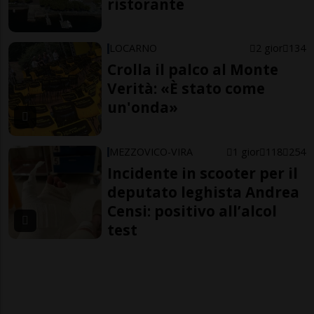
ristorante
LOCARNO
2 gior
134
Crolla il palco al Monte
Verità: «È stato come
un'onda»
MEZZOVICO-VIRA
1 gior
118
254
Incidente in scooter per il
deputato leghista Andrea
Censi: positivo all’alcol
test