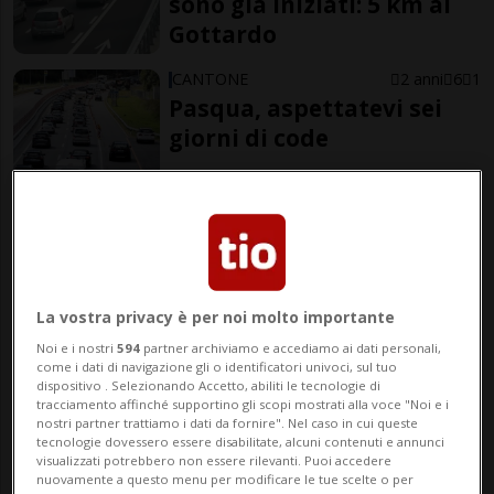
sono già iniziati: 5 km al
Gottardo
CANTONE
2 anni
6
1
Pasqua, aspettatevi sei
giorni di code
Fonte TCS
elaborata da Redazione
La vostra privacy è per noi molto importante
Noi e i nostri
594
partner archiviamo e accediamo ai dati personali,
come i dati di navigazione gli o identificatori univoci, sul tuo
dispositivo . Selezionando Accetto, abiliti le tecnologie di
tracciamento affinché supportino gli scopi mostrati alla voce "Noi e i
nostri partner trattiamo i dati da fornire". Nel caso in cui queste
tecnologie dovessero essere disabilitate, alcuni contenuti e annunci
22 mar 2024 - 16:55
visualizzati potrebbero non essere rilevanti. Puoi accedere
nuovamente a questo menu per modificare le tue scelte o per