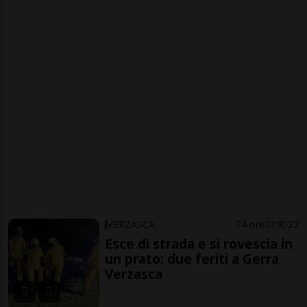
VERZASCA
4 ore
19
27
Esce di strada e si rovescia in
un prato: due feriti a Gerra
Verzasca