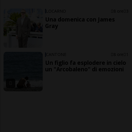
LOCARNO
8 ore
3
Una domenica con James
Gray
CANTONE
8 ore
1
Un figlio fa esplodere in cielo
un "Arcobaleno" di emozioni