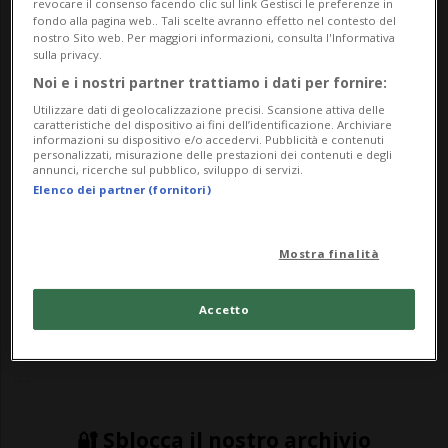
revocare il consenso facendo clic sul link Gestisci le preferenze in
fondo alla pagina web.. Tali scelte avranno effetto nel contesto del
nostro Sito web. Per maggiori informazioni, consulta l'Informativa
sulla privacy.
Noi e i nostri partner trattiamo i dati per fornire:
Utilizzare dati di geolocalizzazione precisi. Scansione attiva delle
caratteristiche del dispositivo ai fini dell’identificazione. Archiviare
informazioni su dispositivo e/o accedervi. Pubblicità e contenuti
personalizzati, misurazione delle prestazioni dei contenuti e degli
GRANCIA - Si complica ulteriormente la
annunci, ricerche sul pubblico, sviluppo di servizi.
Elenco dei partner (fornitori)
viabilità sull’A2, già messa a dura prova
oggi, venerdì 22 marzo, dall'inizio delle
Mostra finalità
vacanze di primavera in dieci Länder
tedeschi e in due cantoni svizzeri.In
Accetto
direzione sud, , il TCS segnala «problemi di
...
🔐 Sblocca il nostro archivio