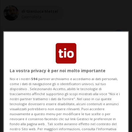
di Gianluca Mattei
Giornalista
06 mar 2024 - 17:06
Aggiornamento 07 mar 2024 - 10:59
6
La vostra privacy è per noi molto importante
Noi e i nostri
594
partner archiviamo e accediamo ai dati personali,
LUGANO - Per comprare casa in Ticino ci
come i dati di navigazione gli o identificatori univoci, sul tuo
dispositivo . Selezionando Accetto, abiliti le tecnologie di
vogliono sempre più soldi (nell'ultimo
tracciamento affinché supportino gli scopi mostrati alla voce "Noi e i
nostri partner trattiamo i dati da fornire". Nel caso in cui queste
anno si è registrato un lieve aumento dello
tecnologie dovessero essere disabilitate, alcuni contenuti e annunci
visualizzati potrebbero non essere rilevanti. Puoi accedere
0,54%) e seppur da parte dei clienti vi sia
nuovamente a questo menu per modificare le tue scelte o per
revocare il consenso facendo clic sul link Gestisci le preferenze in
anche una certa buona propensione a
fondo alla pagina web.. Tali scelte avranno effetto nel contesto del
nostro Sito web. Per maggiori informazioni, consulta l'Informativa