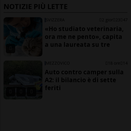
NOTIZIE PIÙ LETTE
SVIZZERA
2 gior
23
47
«Ho studiato veterinaria,
ora me ne pento», capita
a una laureata su tre
MEZZOVICO
18 ore
14
Auto contro camper sulla
A2: il bilancio è di sette
feriti