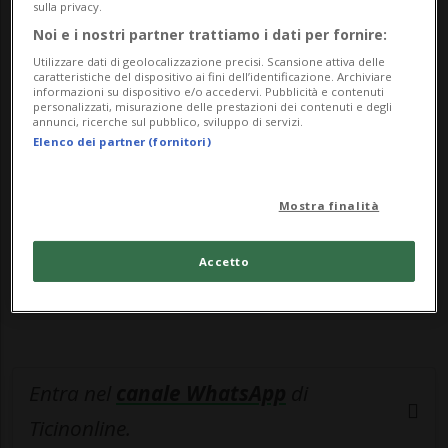
spendere, il problema è che l’offerta nel ...
sulla privacy.
Noi e i nostri partner trattiamo i dati per fornire:
Utilizzare dati di geolocalizzazione precisi. Scansione attiva delle
🔐 Sblocca il nostro archivio
caratteristiche del dispositivo ai fini dell’identificazione. Archiviare
informazioni su dispositivo e/o accedervi. Pubblicità e contenuti
esclusivo!
personalizzati, misurazione delle prestazioni dei contenuti e degli
annunci, ricerche sul pubblico, sviluppo di servizi.
Elenco dei partner (fornitori)
Sottoscrivi un abbonamento
Archivio
per
leggere questo articolo, oppure scegli
MyTioAbo
per accedere all'archivio e
Mostra finalità
navigare su sito e app senza pubblicità.
Accetto
ACCEDI
Entra nel
canale WhatsApp
di
Ticinonline.