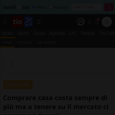
Affitta
Acquista
1
News
Sport
Focus
Agenda
LAC
People
TioTalk
TICINO
SVIZZERA
DAL MONDO
CANTONE
Comprare casa costa sempre di
più ma a tenere su il mercato ci