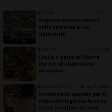
ASCONA
1 gior
Ragazzo trovato morto
nella terrazza di un
ristorante
LOCARNO
1 gior
133
Crolla il palco al Monte
Verità: «È stato come
un'onda»
MEZZOVICO-VIRA
21 ore
115
252
Incidente in scooter per il
deputato leghista Andrea
Censi: positivo all’alcol