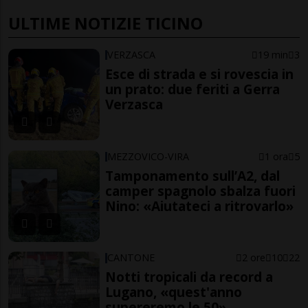
ULTIME NOTIZIE TICINO
VERZASCA
19 min
3
Esce di strada e si rovescia in
un prato: due feriti a Gerra
Verzasca
MEZZOVICO-VIRA
1 ora
5
Tamponamento sull’A2, dal
camper spagnolo sbalza fuori
Nino: «Aiutateci a ritrovarlo»
CANTONE
2 ore
10
22
Notti tropicali da record a
Lugano, «quest'anno
supereremo le 50»