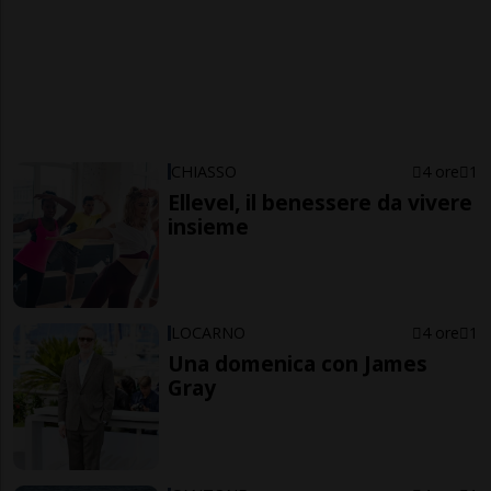
CHIASSO
4 ore
1
Ellevel, il benessere da vivere
insieme
LOCARNO
4 ore
1
Una domenica con James
Gray