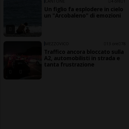
CANTONE
4 ore
1
Un figlio fa esplodere in cielo
un "Arcobaleno" di emozioni
MEZZOVICO
13 ore
78
Traffico ancora bloccato sulla
A2, automobilisti in strada e
tanta frustrazione