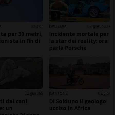
A
2 gior
SVIZZERA
2 gior
5
27
ita per 30 metri,
Incidente mortale per
onista in fin di
la star dei reality: ora
parla Porsche
2 gior
65
CANTONE
2 gior
ti dai cani
Di Solduno il geologo
e: un
ucciso in Africa