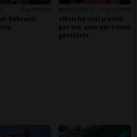
NO
1 gior
66
288
ARBEDO-CASTIONE
1 gior
24
159
ut-Behrami
«Non ho mai pianto
asta
per me, solo per i miei
genitori»