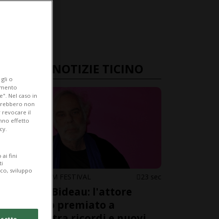
ULTIME NOTIZIE TICINO
gli o
iamento
e". Nel caso in
potrebbero non
 revocare il
anno effetto
cy.
ai fini
ti
ico, sviluppo
LOCARNO FILM FESTIVAL
23 sec
Jean-Luc Bideau: l'attore
ginevrino premiato a
Locarno, tra ricordi e nuovi
cetto