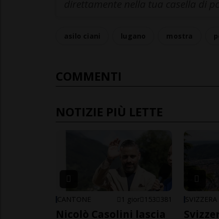
direttamente nella tua casella di p
asilo ciani
lugano
mostra
p
COMMENTI
NOTIZIE PIÙ LETTE
CANTONE
1 gior
153
381
SVIZZERA
Nicolò Casolini lascia
Svizzer