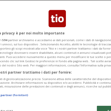
ta una mostra, che resterà aperta al
a privacy è per noi molto importante
ri
594
partner archiviamo e accediamo ai dati personali, come i dati di navigazione 
ri univoci, sul tuo dispositivo . Selezionando Accetto, abiliti le tecnologie di tracc
portino gli scopi mostrati alla voce "Noi e i nostri partner trattiamo i dati da fornir
tecnologie dovessero essere disabilitate, alcuni contenuti e annunci visualizzati 
vanti. Puoi accedere nuovamente a questo menu per modificare le tue scelte o per
endo clic sul link Gestisci le preferenze in fondo alla pagina web.. Tali scelte avr
o del nostro Sito web. Per maggiori informazioni, consulta l'Informativa sulla priva
ostri partner trattiamo i dati per fornire:
ati di geolocalizzazione precisi. Scansione attiva delle caratteristiche del dispositivo 
icazione. Archiviare informazioni su dispositivo e/o accedervi. Pubblicità e contenu
ati, misurazione delle prestazioni dei contenuti e degli annunci, ricerche sul pubbl
 partner (fornitori)
 finalità
Ac