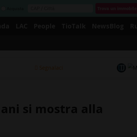
Acquista
nda
LAC
People
TioTalk
NewsBlog
R
Segnalaci
iani si mostra alla