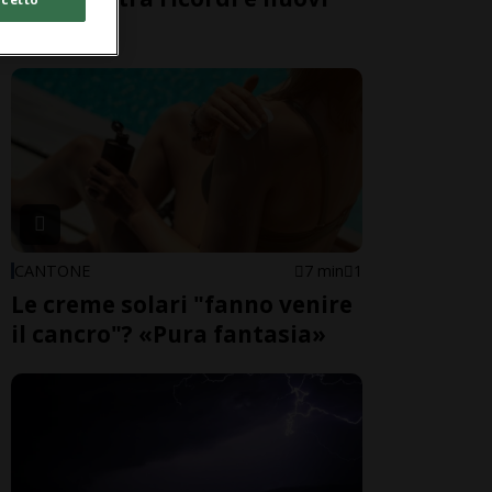
sogni
CANTONE
7 min
1
Le creme solari "fanno venire
il cancro"? «Pura fantasia»