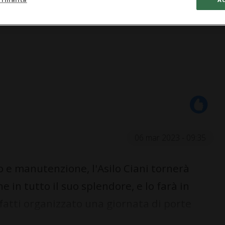
06 mar 2023 - 09:35
ro e manutenzione, l'Asilo Ciani tornerà
 in tutto il suo splendore, e lo farà in
fatti organizzato una giornata di porte