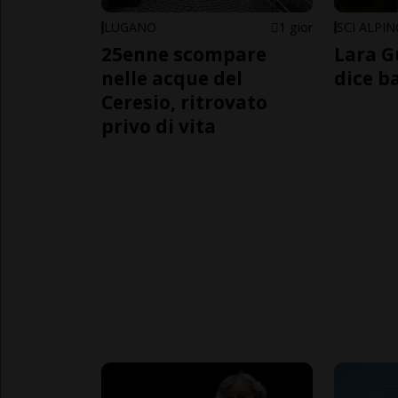
LUGANO
1 gior
SCI ALPI
25enne scompare
Lara G
nelle acque del
dice b
Ceresio, ritrovato
privo di vita