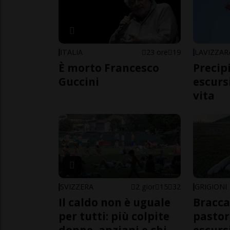
ITALIA
23 ore
19
LAVIZZAR
È morto Francesco
Precip
Guccini
escursi
vita
SVIZZERA
2 gior
15
32
GRIGIONI
Il caldo non è uguale
Bracca
per tutti: più colpite
pastor