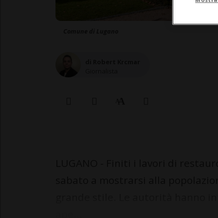
Comune di Lugano
di Robert Krcmar
Giornalista
LUGANO - Finiti i lavori di restau
sabato a mostrarsi alla popolazione
grande stile. Le autorità hanno in
ape...