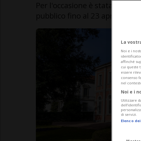
Per l'occasione è stata allesti
pubblico fino al 23 aprile
La vostr
Noi e i nost
identificato
affinché sup
cui queste 
essere rile
consenso fac
nel contest
Noi e i n
Utilizzare d
dell’identif
personalizz
di servizi.
Elenco dei
Mostra