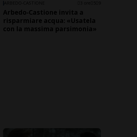
ARBEDO-CASTIONE
3 ore
5
9
Arbedo-Castione invita a
risparmiare acqua: «Usatela
con la massima parsimonia»