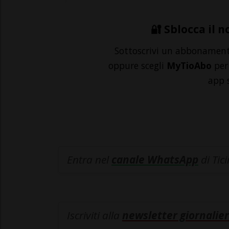
🔐 Sblocca il n
Sottoscrivi un abbonamen
oppure scegli
MyTioAbo
per 
app 
Entra nel
canale WhatsApp
di Tic
Iscriviti alla
newsletter giornalier