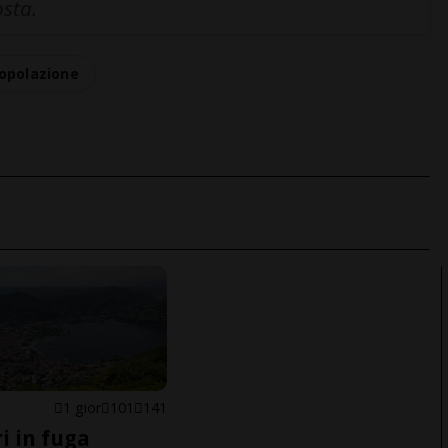
osta.
opolazione
1 gior
101
141
i in fuga