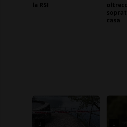
la RSI
oltrec
soprat
casa