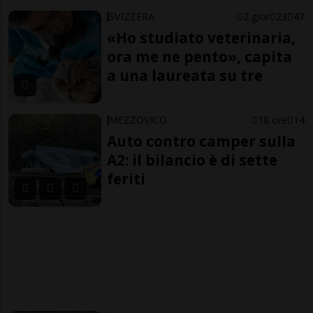
SVIZZERA
2 gior
23
47
«Ho studiato veterinaria,
ora me ne pento», capita
a una laureata su tre
MEZZOVICO
18 ore
14
Auto contro camper sulla
A2: il bilancio è di sette
feriti