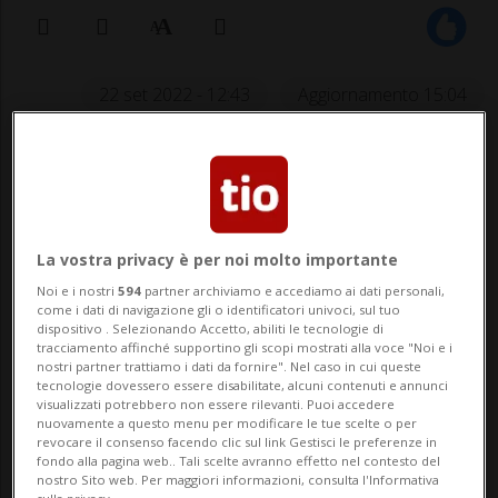
22 set 2022 - 12:43
Aggiornamento 15:04
La vostra privacy è per noi molto importante
Noi e i nostri
594
partner archiviamo e accediamo ai dati personali,
AIROLO - Con l’arrivo della stagione
come i dati di navigazione gli o identificatori univoci, sul tuo
dispositivo . Selezionando Accetto, abiliti le tecnologie di
tracciamento affinché supportino gli scopi mostrati alla voce "Noi e i
autunnale, terminano i weekend di prova
nostri partner trattiamo i dati da fornire". Nel caso in cui queste
tecnologie dovessero essere disabilitate, alcuni contenuti e annunci
della corsia di uscita preferenziale
visualizzati potrebbero non essere rilevanti. Puoi accedere
nuovamente a questo menu per modificare le tue scelte o per
Airolo/Passi. In questa fase, iniziata lo
revocare il consenso facendo clic sul link Gestisci le preferenze in
fondo alla pagina web.. Tali scelte avranno effetto nel contesto del
scorso 16 luglio, la corsia d’emergenza è
nostro Sito web. Per maggiori informazioni, consulta l'Informativa