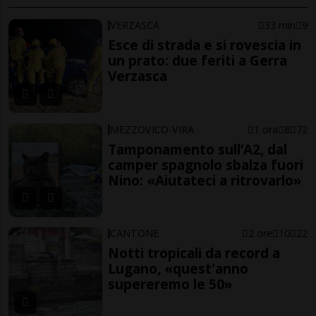
VERZASCA
33 min
9
Esce di strada e si rovescia in
un prato: due feriti a Gerra
Verzasca
MEZZOVICO-VIRA
1 ora
8
72
Tamponamento sull’A2, dal
camper spagnolo sbalza fuori
Nino: «Aiutateci a ritrovarlo»
CANTONE
2 ore
10
22
Notti tropicali da record a
Lugano, «quest'anno
supereremo le 50»