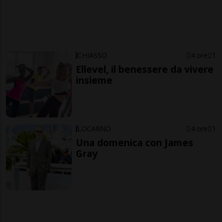
CHIASSO
4 ore
1
Ellevel, il benessere da vivere
insieme
LOCARNO
4 ore
1
Una domenica con James
Gray