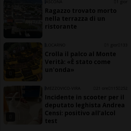
ASCONA
1 gior
Ragazzo trovato morto
nella terrazza di un
ristorante
LOCARNO
1 gior
133
Crolla il palco al Monte
Verità: «È stato come
un'onda»
MEZZOVICO-VIRA
21 ore
115
252
Incidente in scooter per il
deputato leghista Andrea
Censi: positivo all’alcol
test