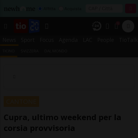
Affitta
Acquista
1
News
Sport
Focus
Agenda
LAC
People
TioTalk
TICINO
SVIZZERA
DAL MONDO
CANTONE
Cupra, ultimo weekend per la
corsia provvisoria