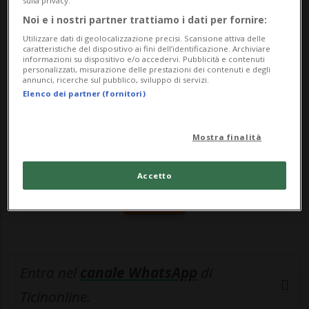
sulla privacy.
stata convertita in corsia di sco...
Noi e i nostri partner trattiamo i dati per fornire:
Utilizzare dati di geolocalizzazione precisi. Scansione attiva delle
🔐 Sblocca il nostro archivio
caratteristiche del dispositivo ai fini dell’identificazione. Archiviare
informazioni su dispositivo e/o accedervi. Pubblicità e contenuti
personalizzati, misurazione delle prestazioni dei contenuti e degli
esclusivo!
annunci, ricerche sul pubblico, sviluppo di servizi.
Elenco dei partner (fornitori)
Sottoscrivi un abbonamento
Archivio
per
leggere questo articolo, oppure scegli
Mostra finalità
MyTioAbo
per accedere all'archivio e
navigare su sito e app senza pubblicità.
Accetto
ACCEDI
Entra nel
canale WhatsApp
di
Ticinonline.