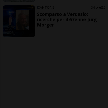
CANTONE
4 ore
5
Scomparso a Verdasio:
ricerche per il 67enne Jürg
Morger