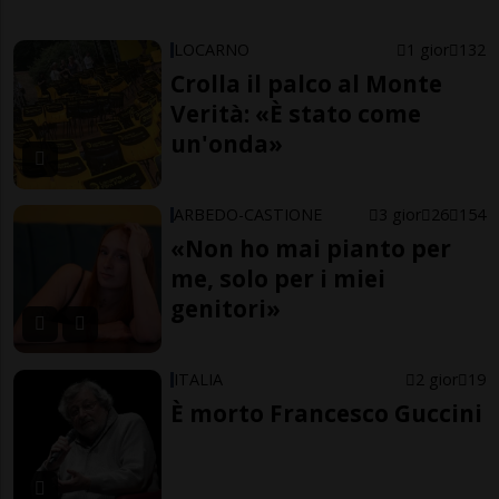
LOCARNO
1 gior
132
Crolla il palco al Monte
Verità: «È stato come
un'onda»
ARBEDO-CASTIONE
3 gior
26
154
«Non ho mai pianto per
me, solo per i miei
genitori»
ITALIA
2 gior
19
È morto Francesco Guccini