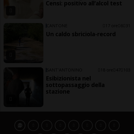
Censi: positivo all’alcol test
CANTONE
17 ore
6
31
Un caldo sbriciola-record
SANT'ANTONINO
18 ore
47
103
Esibizionista nel
sottopassaggio della
stazione