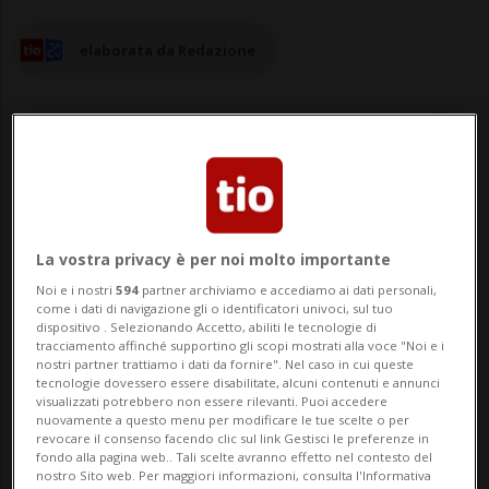
elaborata da Redazione
15 set 2022 - 18:11
Aggiornamento 19:03
La vostra privacy è per noi molto importante
BERNA - La Svizzera ha fatto progressi
Noi e i nostri
594
partner archiviamo e accediamo ai dati personali,
nella lotta contro la tratta di esseri umani.
come i dati di navigazione gli o identificatori univoci, sul tuo
dispositivo . Selezionando Accetto, abiliti le tecnologie di
Un rapporto commissionato dalla Fedpol
tracciamento affinché supportino gli scopi mostrati alla voce "Noi e i
nostri partner trattiamo i dati da fornire". Nel caso in cui queste
illustra che i cantoni sono interessati in
tecnologie dovessero essere disabilitate, alcuni contenuti e annunci
visualizzati potrebbero non essere rilevanti. Puoi accedere
misura diversa da tale fenomeno e che lo
nuovamente a questo menu per modificare le tue scelte o per
revocare il consenso facendo clic sul link Gestisci le preferenze in
combattono quindi anche in modo
fondo alla pagina web.. Tali scelte avranno effetto nel contesto del
nostro Sito web. Per maggiori informazioni, consulta l'Informativa