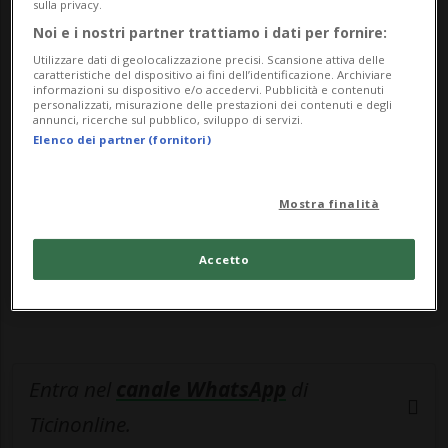
differente...
sulla privacy.
Noi e i nostri partner trattiamo i dati per fornire:
Utilizzare dati di geolocalizzazione precisi. Scansione attiva delle
🔐 Sblocca il nostro archivio
caratteristiche del dispositivo ai fini dell’identificazione. Archiviare
informazioni su dispositivo e/o accedervi. Pubblicità e contenuti
esclusivo!
personalizzati, misurazione delle prestazioni dei contenuti e degli
annunci, ricerche sul pubblico, sviluppo di servizi.
Elenco dei partner (fornitori)
Sottoscrivi un abbonamento
Archivio
per
leggere questo articolo, oppure scegli
MyTioAbo
per accedere all'archivio e
Mostra finalità
navigare su sito e app senza pubblicità.
Accetto
ACCEDI
Entra nel
canale WhatsApp
di
Ticinonline.