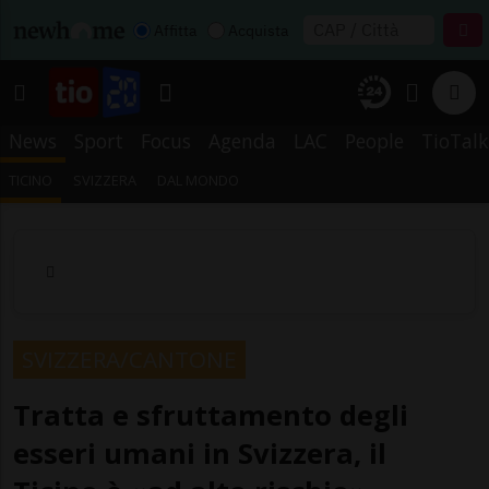
Affitta
Acquista
News
Sport
Focus
Agenda
LAC
People
TioTalk
TICINO
SVIZZERA
DAL MONDO
SVIZZERA/CANTONE
Tratta e sfruttamento degli
esseri umani in Svizzera, il