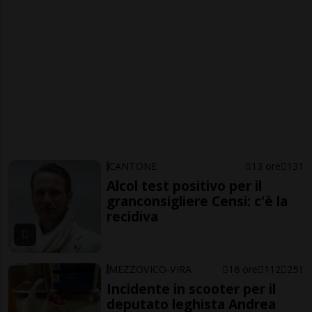
CANTONE
13 ore
131
Alcol test positivo per il
granconsigliere Censi: c'è la
recidiva
MEZZOVICO-VIRA
16 ore
112
251
Incidente in scooter per il
deputato leghista Andrea