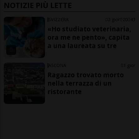
NOTIZIE PIÙ LETTE
SVIZZERA
2 gior
20
43
«Ho studiato veterinaria,
ora me ne pento», capita
a una laureata su tre
ASCONA
1 gior
Ragazzo trovato morto
nella terrazza di un
ristorante