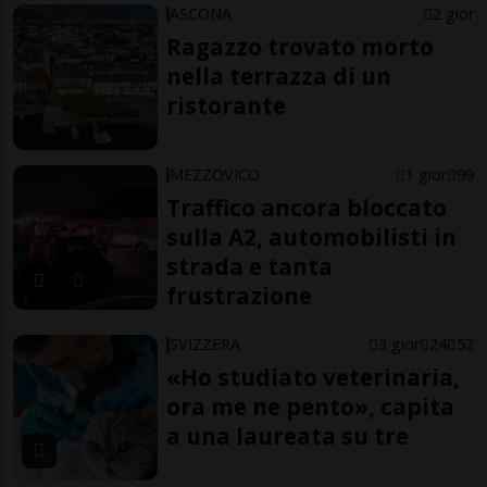
ASCONA
2 gior
Ragazzo trovato morto
nella terrazza di un
ristorante
MEZZOVICO
1 gior
99
Traffico ancora bloccato
sulla A2, automobilisti in
strada e tanta
frustrazione
SVIZZERA
3 gior
24
52
«Ho studiato veterinaria,
ora me ne pento», capita
a una laureata su tre