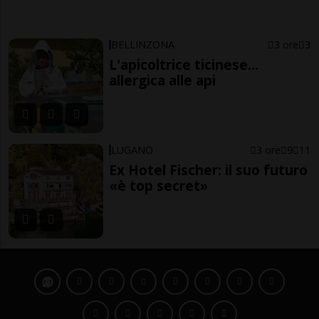
BELLINZONA
3 ore
3
L'apicoltrice ticinese...
allergica alle api
LUGANO
3 ore
9
11
Ex Hotel Fischer: il suo futuro
«è top secret»