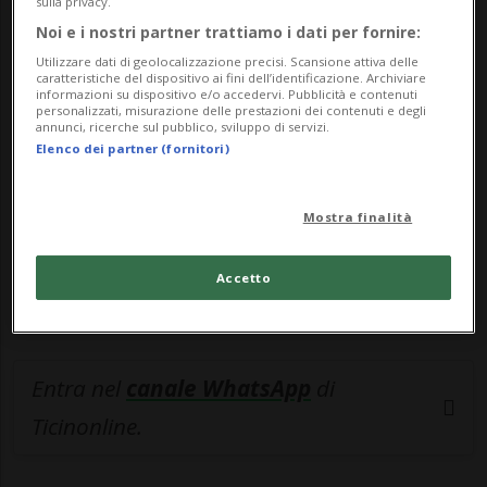
sulla privacy.
Noi e i nostri partner trattiamo i dati per fornire:
🔐 Sblocca il nostro archivio
Utilizzare dati di geolocalizzazione precisi. Scansione attiva delle
esclusivo!
caratteristiche del dispositivo ai fini dell’identificazione. Archiviare
informazioni su dispositivo e/o accedervi. Pubblicità e contenuti
personalizzati, misurazione delle prestazioni dei contenuti e degli
Sottoscrivi un abbonamento
Archivio
per
annunci, ricerche sul pubblico, sviluppo di servizi.
Elenco dei partner (fornitori)
leggere questo articolo, oppure scegli
MyTioAbo
per accedere all'archivio e
navigare su sito e app senza pubblicità.
Mostra finalità
ACCEDI
Accetto
Entra nel
canale WhatsApp
di
Ticinonline.