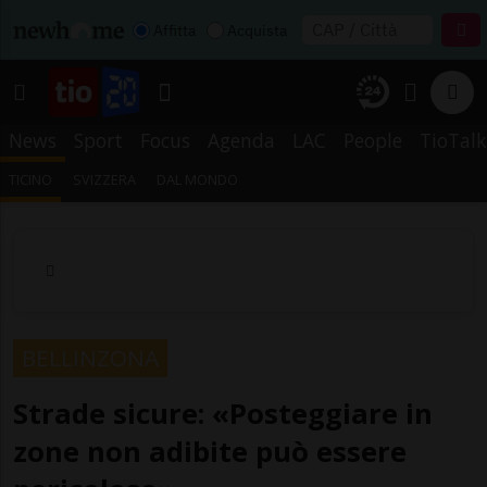
Affitta
Acquista
News
Sport
Focus
Agenda
LAC
People
TioTalk
TICINO
SVIZZERA
DAL MONDO
BELLINZONA
Strade sicure: «Posteggiare in
zone non adibite può essere