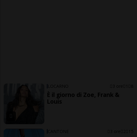
LOCARNO
3 ore
1
8
È il giorno di Zoe, Frank &
Louis
CANTONE
3 ore
2
15