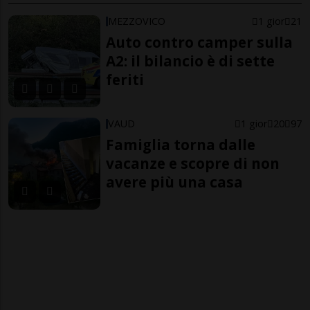
MEZZOVICO
1 gior
21
Auto contro camper sulla
A2: il bilancio è di sette
feriti
VAUD
1 gior
20
97
Famiglia torna dalle
vacanze e scopre di non
avere più una casa