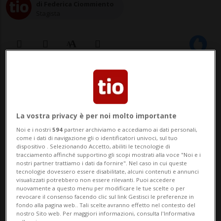
di Federica Ciommiento
Stagista
31 lug 2020 - 10:36
BELLINZONA - A causa di un’affluenza
La vostra privacy è per noi molto importante
straordinaria rispetto agli scorsi anni, i
Noi e i nostri
594
partner archiviamo e accediamo ai dati personali,
frequentatori delle zone balneari e a
come i dati di navigazione gli o identificatori univoci, sul tuo
dispositivo . Selezionando Accetto, abiliti le tecnologie di
maggiore vocazione turistica del Ticino
tracciamento affinché supportino gli scopi mostrati alla voce "Noi e i
nostri partner trattiamo i dati da fornire". Nel caso in cui queste
sono stati nelle scorse settimane
tecnologie dovessero essere disabilitate, alcuni contenuti e annunci
visualizzati potrebbero non essere rilevanti. Puoi accedere
confrontati con i limiti infrastrutturali che
nuovamente a questo menu per modificare le tue scelte o per
revocare il consenso facendo clic sul link Gestisci le preferenze in
alcuni...
fondo alla pagina web.. Tali scelte avranno effetto nel contesto del
nostro Sito web. Per maggiori informazioni, consulta l'Informativa