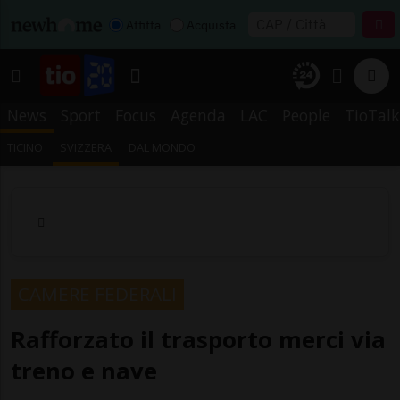
Affitta
Acquista
News
Sport
Focus
Agenda
LAC
People
TioTalk
TICINO
SVIZZERA
DAL MONDO
CAMERE FEDERALI
Rafforzato il trasporto merci via
treno e nave