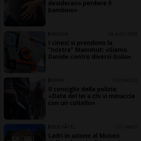
desideravo perdere il
bambino»
ARGOVIA
8 ore
12
69
I cinesi si prendono la
"nostra" Mammut: «Siamo
Davide contro diversi Golia»
BERNA
10 ore
22
Il consiglio della polizia:
«Date del lei a chi vi minaccia
con un coltello»
NEUCHÂTEL
11 ore
2
Ladri in azione al Museo