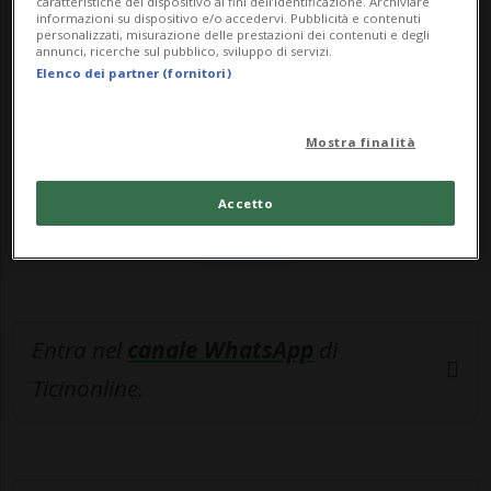
🔐 Sblocca il nostro archivio
caratteristiche del dispositivo ai fini dell’identificazione. Archiviare
informazioni su dispositivo e/o accedervi. Pubblicità e contenuti
esclusivo!
personalizzati, misurazione delle prestazioni dei contenuti e degli
annunci, ricerche sul pubblico, sviluppo di servizi.
Elenco dei partner (fornitori)
Sottoscrivi un abbonamento
Archivio
per
leggere questo articolo, oppure scegli
Mostra finalità
MyTioAbo
per accedere all'archivio e
navigare su sito e app senza pubblicità.
Accetto
ACCEDI
Entra nel
canale WhatsApp
di
Ticinonline.