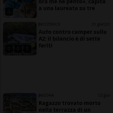
ora me ne pento», capita
a una laureata su tre
MEZZOVICO
1 gior
21
Auto contro camper sulla
A2: il bilancio è di sette
feriti
ASCONA
2 gior
Ragazzo trovato morto
nella terrazza di un