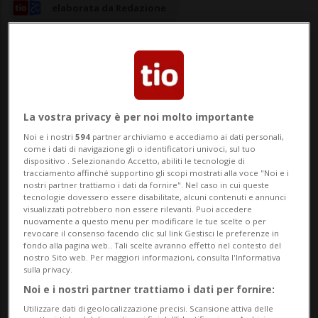
elaborata da Redazione
06 mar 2025 - 09:37
La vostra privacy è per noi molto importante
Noi e i nostri
594
partner archiviamo e accediamo ai dati personali,
BERNA - Rendere più efficiente - anche col
come i dati di navigazione gli o identificatori univoci, sul tuo
dispositivo . Selezionando Accetto, abiliti le tecnologie di
sostegno finanziario della Confederazione
tracciamento affinché supportino gli scopi mostrati alla voce "Noi e i
nostri partner trattiamo i dati da fornire". Nel caso in cui queste
- il traffico merci su rotaia e via nave
tecnologie dovessero essere disabilitate, alcuni contenuti e annunci
visualizzati potrebbero non essere rilevanti. Puoi accedere
affinché treni e battelli possano garantire
nuovamente a questo menu per modificare le tue scelte o per
revocare il consenso facendo clic sul link Gestisci le preferenze in
un maggiore contributo alla sicurezza
fondo alla pagina web.. Tali scelte avranno effetto nel contesto del
nostro Sito web. Per maggiori informazioni, consulta l'Informativa
dell'approvvigionamento sull'intero terr...
sulla privacy.
Noi e i nostri partner trattiamo i dati per fornire:
Utilizzare dati di geolocalizzazione precisi. Scansione attiva delle