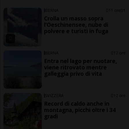
BERNA
11 ore
1
Crolla un masso sopra
l’Oeschinensee, nube di
polvere e turisti in fuga
BERNA
12 ore
Entra nel lago per nuotare,
viene ritrovato mentre
galleggia privo di vita
SVIZZERA
12 ore
Record di caldo anche in
montagna, picchi oltre i 34
gradi