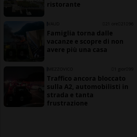
ristorante
VAUD
21 ore
21
96
Famiglia torna dalle
vacanze e scopre di non
avere più una casa
MEZZOVICO
1 gior
99
Traffico ancora bloccato
sulla A2, automobilisti in
strada e tanta
frustrazione