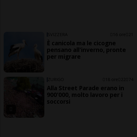
SVIZZERA
16 ore
21
È canicola ma le cicogne
pensano all'inverno, pronte
per migrare
ZURIGO
18 ore
22
74
Alla Street Parade erano in
900'000, molto lavoro per i
soccorsi