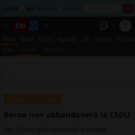
Affitta
Acquista
News
Sport
Focus
Agenda
LAC
People
TioTalk
TICINO
SVIZZERA
DAL MONDO
CAMERE FEDERALI
Berna non abbandonerà la CEDU
Per il Consiglio nazionale la strada