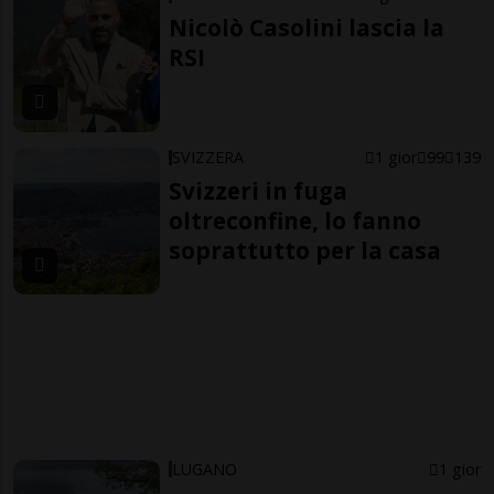
Nicolò Casolini lascia la
RSI
SVIZZERA
1 gior
99
139
Svizzeri in fuga
oltreconfine, lo fanno
soprattutto per la casa
LUGANO
1 gior