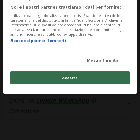
🔐 Sblocca il nostro archivio
Noi e i nostri partner trattiamo i dati per fornire:
esclusivo!
Utilizzare dati di geolocalizzazione precisi. Scansione attiva delle
caratteristiche del dispositivo ai fini dell’identificazione. Archiviare
Sottoscrivi un abbonamento
Archivio
per
informazioni su dispositivo e/o accedervi. Pubblicità e contenuti
personalizzati, misurazione delle prestazioni dei contenuti e degli
leggere questo articolo, oppure scegli
annunci, ricerche sul pubblico, sviluppo di servizi.
Elenco dei partner (fornitori)
MyTioAbo
per accedere all'archivio e
navigare su sito e app senza pubblicità.
Mostra finalità
ACCEDI
Accetto
Entra nel
canale WhatsApp
di
Ticinonline.