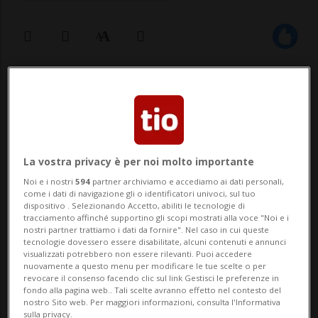
24 set 2024 - 10:10
1
BERNA - Uscire dalla Convenzione europea
dei diritti dell'uomo (CEDU) non è una
La vostra privacy è per noi molto importante
strada percorribile. Lo ha deciso oggi il
Noi e i nostri
594
partner archiviamo e accediamo ai dati personali,
come i dati di navigazione gli o identificatori univoci, sul tuo
Consiglio nazionale bocciando, per 121 voti
dispositivo . Selezionando Accetto, abiliti le tecnologie di
tracciamento affinché supportino gli scopi mostrati alla voce "Noi e i
a 65, una mozione del gruppo UDC, che
nostri partner trattiamo i dati da fornire". Nel caso in cui queste
tecnologie dovessero essere disabilitate, alcuni contenuti e annunci
chiedeva al Consiglio federale di agire in
visualizzati potrebbero non essere rilevanti. Puoi accedere
nuovamente a questo menu per modificare le tue scelte o per
ta...
revocare il consenso facendo clic sul link Gestisci le preferenze in
fondo alla pagina web.. Tali scelte avranno effetto nel contesto del
nostro Sito web. Per maggiori informazioni, consulta l'Informativa
sulla privacy.