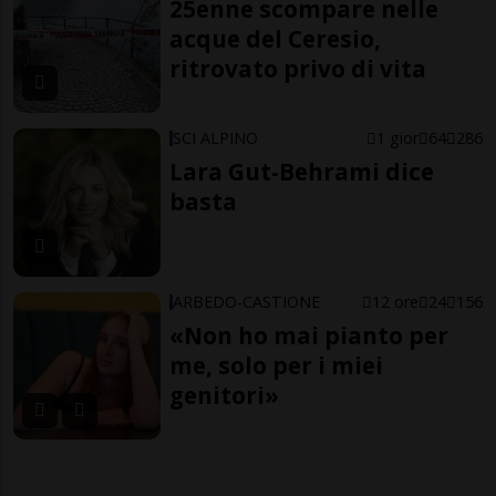
25enne scompare nelle
acque del Ceresio,
ritrovato privo di vita
SCI ALPINO
1 gior
64
286
Lara Gut-Behrami dice
basta
ARBEDO-CASTIONE
12 ore
24
156
«Non ho mai pianto per
me, solo per i miei
genitori»