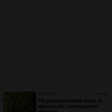
SVIZZERA
1 ora
3
Più pericolosi delle moto: è
allarme per i monopattini
elettrici