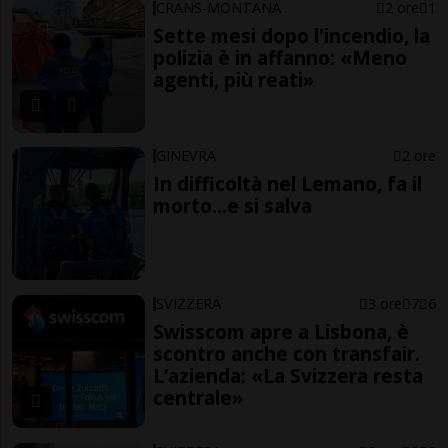
CRANS-MONTANA
2 ore
1
Sette mesi dopo l'incendio, la
polizia è in affanno: «Meno
agenti, più reati»
GINEVRA
2 ore
In difficoltà nel Lemano, fa il
morto...e si salva
SVIZZERA
3 ore
7
6
Swisscom apre a Lisbona, è
scontro anche con transfair.
L’azienda: «La Svizzera resta
centrale»