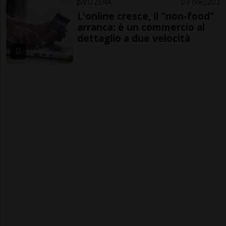
SVIZZERA
3 ore
2
2
L'online cresce, il "non-food"
arranca: è un commercio al
dettaglio a due velocità