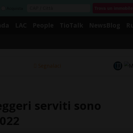
Acquista
nda
LAC
People
TioTalk
NewsBlog
R
Segnalaci
eggeri serviti sono
2022