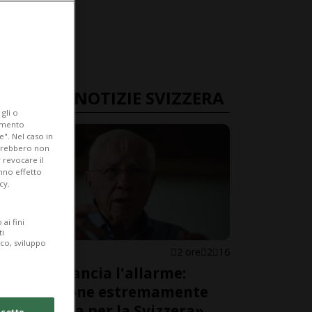
ULTIME NOTIZIE SVIZZERA
gli o
iamento
e". Nel caso in
potrebbero non
 revocare il
anno effetto
cy.
ai fini
ti
ico, sviluppo
SVIZZERA
2 ore
2
16
Blocher lancia l'allarme:
«Situazione estremamente
pericolosa per la Svizzera»
cetto