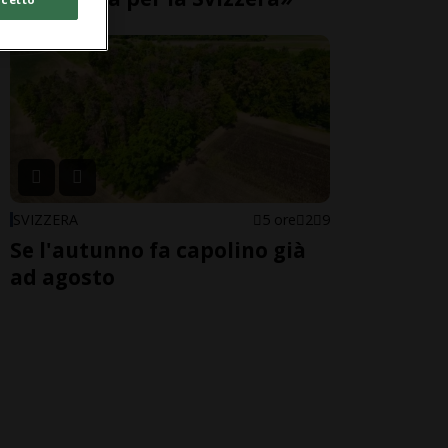
SVIZZERA
5 ore
2
9
Se l'autunno fa capolino già
ad agosto