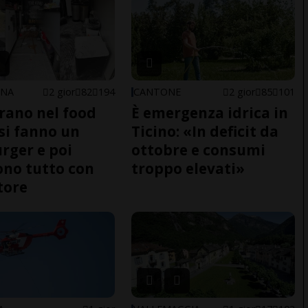
ONA
2 gior
82
194
CANTONE
2 gior
85
101
trano nel food
È emergenza idrica in
 si fanno un
Ticino: «In deficit da
ger e poi
ottobre e consumi
no tutto con
troppo elevati»
tore