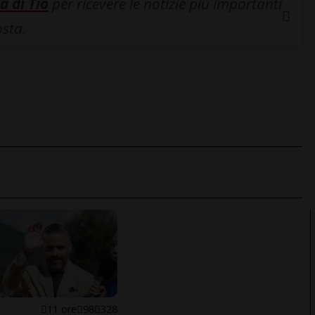
a di Tio
per ricevere le notizie più importanti
osta.
E
11 ore
98
328