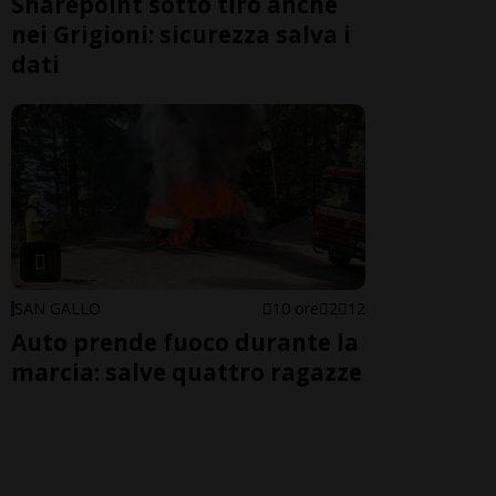
Sharepoint sotto tiro anche
nei Grigioni: sicurezza salva i
dati
SAN GALLO
10 ore
2
12
Auto prende fuoco durante la
marcia: salve quattro ragazze