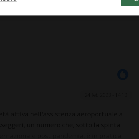
24 feb 2023 - 14:10
età attiva nell'assistenza aeroportuale a
asseggeri, un numero che, sotto la spinta
nternazionale post pandemia, è in pratica