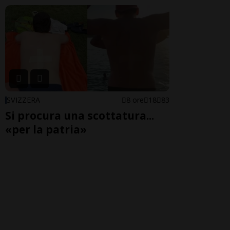
SVIZZERA
8 ore
18
83
Si procura una scottatura...
«per la patria»