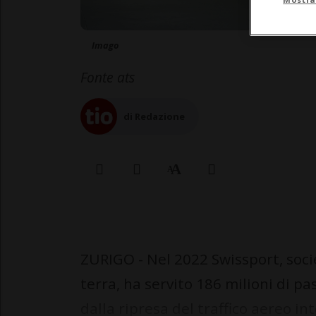
Imago
Fonte ats
di Redazione
ZURIGO - Nel 2022 Swissport, soci
terra, ha servito 186 milioni di p
dalla ripresa del traffico aereo i