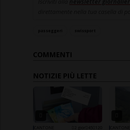
Iscriviti alla
newsletter giornalier
direttamente nella tua casella di p
passeggeri
swissport
COMMENTI
NOTIZIE PIÙ LETTE
CANTONE
2 gior
45
120
CANTON