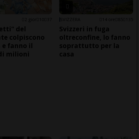
2 gior
10
37
SVIZZERA
14 ore
85
135
etti" del
Svizzeri in fuga
te colpiscono
oltreconfine, lo fanno
 e fanno il
soprattutto per la
di milioni
casa