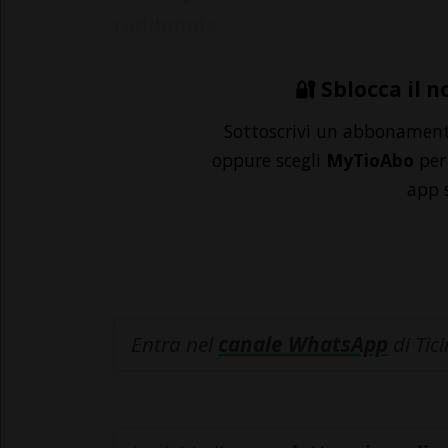
raddoppia...
🔐 Sblocca il n
Sottoscrivi un abbonamen
oppure scegli
MyTioAbo
per 
app 
Entra nel
canale WhatsApp
di Tic