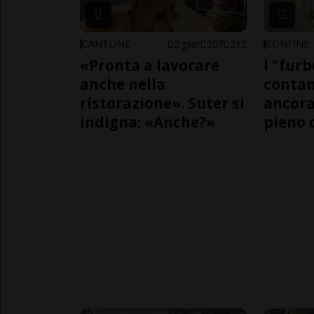
CANTONE
2 gior
207
212
CONFINE
«Pronta a lavorare
I "furb
anche nella
contan
ristorazione». Suter si
ancora
indigna: «Anche?»
pieno 