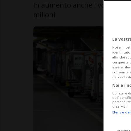
In aumento anche i voli gestiti
milioni
La vostr
Noi e i nost
identificato
affinché sup
cui queste 
essere rile
consenso fac
nel contest
Noi e i n
Utilizzare d
dell’identif
personalizz
di servizi.
Elenco dei
Mostra