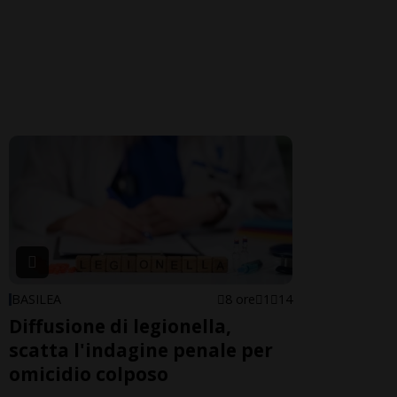
BASILEA
8 ore
1
14
Diffusione di legionella,
scatta l'indagine penale per
omicidio colposo