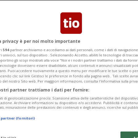
, che hanno oltrepassato la soglia dei 3
a privacy è per noi molto importante
ri
594
partner archiviamo e accediamo ai dati personali, come i dati di navigazione 
ri univoci, sul tuo dispositivo . Selezionando Accetto, abiliti le tecnologie di tracc
portino gli scopi mostrati alla voce "Noi e i nostri partner trattiamo i dati da fornir
tecnologie dovessero essere disabilitate, alcuni contenuti e annunci visualizzati 
vanti. Puoi accedere nuovamente a questo menu per modificare le tue scelte o per
endo clic sul link Gestisci le preferenze in fondo alla pagina web.. Tali scelte avr
o del nostro Sito web. Per maggiori informazioni, consulta l'Informativa sulla priva
ostri partner trattiamo i dati per fornire:
ati di geolocalizzazione precisi. Scansione attiva delle caratteristiche del dispositivo 
icazione. Archiviare informazioni su dispositivo e/o accedervi. Pubblicità e contenu
ati, misurazione delle prestazioni dei contenuti e degli annunci, ricerche sul pubbl
 partner (fornitori)
 finalità
Ac