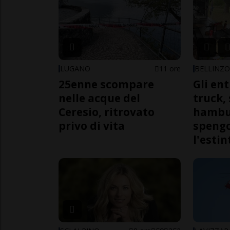
LUGANO
11 ore
BELLINZ
25enne scompare
Gli en
nelle acque del
truck,
Ceresio, ritrovato
hambur
privo di vita
spengo
l'estin