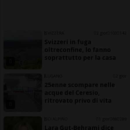
SVIZZERA
2 gior
103
142
Svizzeri in fuga
oltreconfine, lo fanno
soprattutto per la casa
LUGANO
2 gior
25enne scompare nelle
acque del Ceresio,
ritrovato privo di vita
SCI ALPINO
1 gior
68
289
Lara Gut-Behrami dice