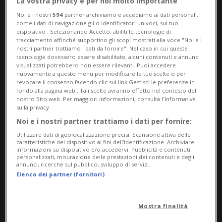
La vostra privacy è per noi molto importante
chiudere la porta a chiave. Un uomo è
Noi e i nostri
594
partner archiviamo e accediamo ai dati personali,
come i dati di navigazione gli o identificatori univoci, sul tuo
entrato e ha compiuto atti di natura
dispositivo . Selezionando Accetto, abiliti le tecnologie di
tracciamento affinché supportino gli scopi mostrati alla voce "Noi e i
sessuale nei suoi confronti. La piccola è
nostri partner trattiamo i dati da fornire". Nel caso in cui queste
tecnologie dovessero essere disabilitate, alcuni contenuti e annunci
riuscita a fuggire e ha subito avvisato la
visualizzati potrebbero non essere rilevanti. Puoi accedere
nuovamente a questo menu per modificare le tue scelte o per
madre, presente sul posto.
revocare il consenso facendo clic sul link Gestisci le preferenze in
fondo alla pagina web.. Tali scelte avranno effetto nel contesto del
nostro Sito web. Per maggiori informazioni, consulta l'Informativa
sulla privacy.
La donna ha contattato immediatamente
Noi e i nostri partner trattiamo i dati per fornire:
la polizia, che è intervenuta sul luogo. La
Utilizzare dati di geolocalizzazione precisi. Scansione attiva delle
caratteristiche del dispositivo ai fini dell’identificazione. Archiviare
bambina è stata poi accompagnata
informazioni su dispositivo e/o accedervi. Pubblicità e contenuti
personalizzati, misurazione delle prestazioni dei contenuti e degli
all'ospedale universitario CHUV di Losanna
annunci, ricerche sul pubblico, sviluppo di servizi.
Elenco dei partner (fornitori)
per accertamenti medici e per l’eventuale
raccolta di prove.
Mostra finalità