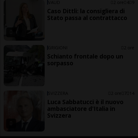
VAUD
2 ore
4
9
Caso Dittli: la consigliera di
Stato passa al contrattacco
GRIGIONI
2 ore
Schianto frontale dopo un
sorpasso
SVIZZERA
2 ore
7
14
Luca Sabbatucci è il nuovo
ambasciatore d'Italia in
Svizzera