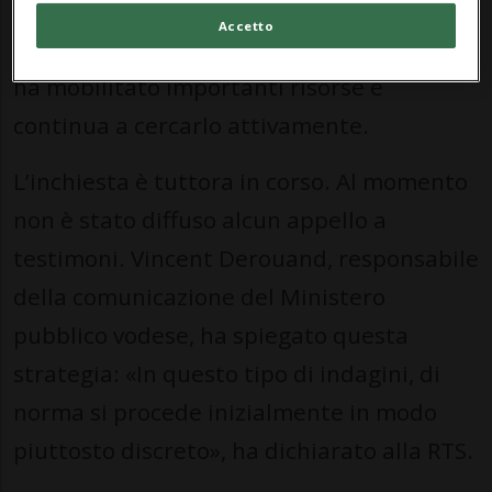
L’aggressore non è ancora stato
Accetto
identificato. La polizia cantonale vodese
ha mobilitato importanti risorse e
continua a cercarlo attivamente.
L’inchiesta è tuttora in corso. Al momento
non è stato diffuso alcun appello a
testimoni. Vincent Derouand, responsabile
della comunicazione del Ministero
pubblico vodese, ha spiegato questa
strategia: «In questo tipo di indagini, di
norma si procede inizialmente in modo
piuttosto discreto», ha dichiarato alla RTS.