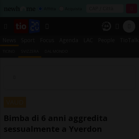
Affitta
Acquista
News
Sport
Focus
Agenda
LAC
People
TioTalk
TICINO
SVIZZERA
DAL MONDO
VAUD
Bimba di 6 anni aggredita
sessualmente a Yverdon