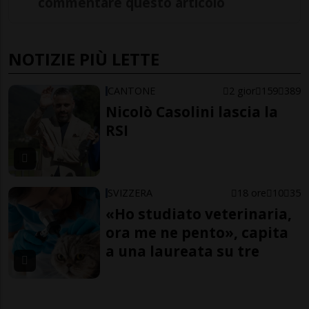
commentare questo articolo
NOTIZIE PIÙ LETTE
CANTONE
2 gior
159
389
Nicolò Casolini lascia la
RSI
SVIZZERA
18 ore
10
35
«Ho studiato veterinaria,
ora me ne pento», capita
a una laureata su tre