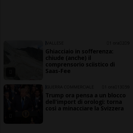
VALLESE
1 ora
2
9
Ghiacciaio in sofferenza:
chiude (anche) il
comprensorio sciistico di
Saas-Fee
GUERRA COMMERCIALE
1 ora
13
59
Trump ora pensa a un blocco
dell'import di orologi: torna
così a minacciare la Svizzera