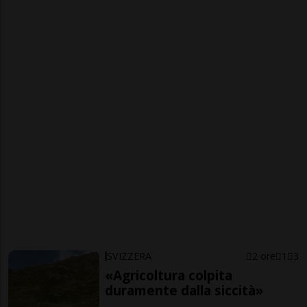
SVIZZERA
2 ore
1
3
«Agricoltura colpita
duramente dalla siccità»