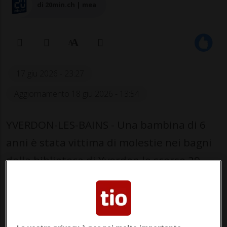
di 20min.ch | mea
17 giu 2026 - 23:27
Aggiornamento 18 giu 2026 - 13:54
YVERDON-LES-BAINS - Una bambina di 6
anni è stata vittima di molestie nei bagni
della biblioteca di Yverdon lo scorso 29
maggio.
La piccola si era recata ai servizi igienici
dell’area dedicata ai più piccoli senza