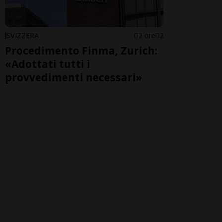
SVIZZERA
2 ore
2
Procedimento Finma, Zurich:
«Adottati tutti i
provvedimenti necessari»