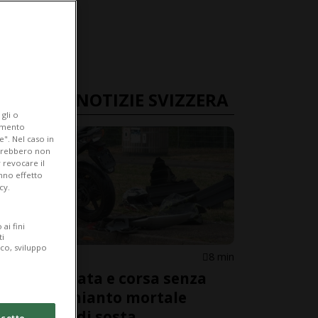
ULTIME NOTIZIE SVIZZERA
gli o
iamento
e". Nel caso in
potrebbero non
 revocare il
anno effetto
cy.
ai fini
ti
ico, sviluppo
ZURIGO
8 min
Moto rubata e corsa senza
casco: schianto mortale
nell’area di sosta
cetto