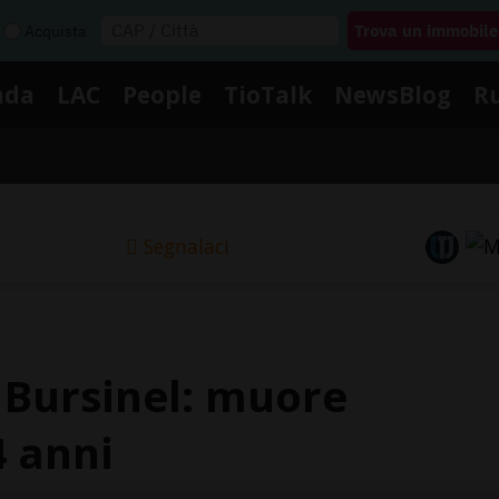
Acquista
nda
LAC
People
TioTalk
NewsBlog
R
Segnalaci
 Bursinel: muore
4 anni