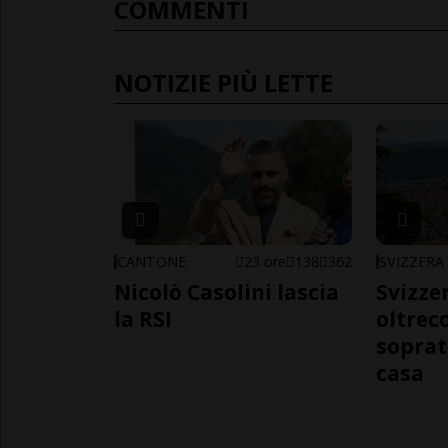
COMMENTI
NOTIZIE PIÙ LETTE
CANTONE
23 ore
138
362
SVIZZERA
Nicolò Casolini lascia
Svizzer
la RSI
oltrec
soprat
casa