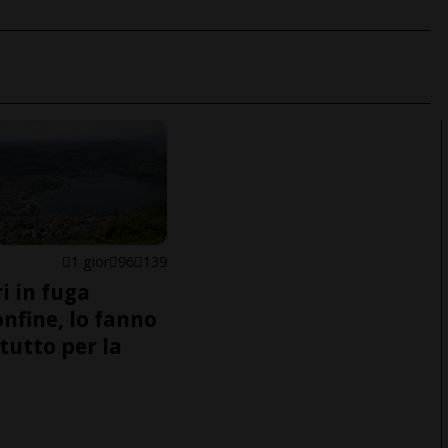
1 gior
96
139
i in fuga
onfine, lo fanno
tutto per la