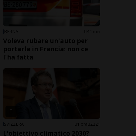
BERNA
44 min
Voleva rubare un'auto per
portarla in Francia: non ce
l'ha fatta
SVIZZERA
1 ora
2
21
L'obiettivo climatico 2030?