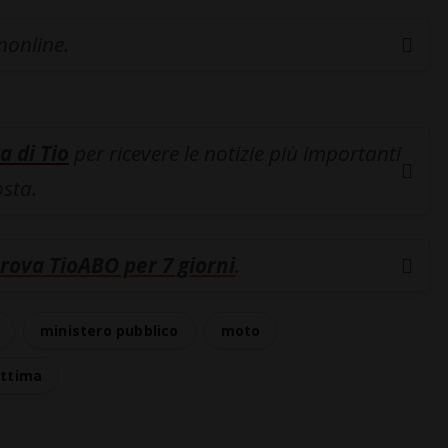
inonline.
a di Tio
per ricevere le notizie più importanti
osta.
rova TioABO per 7 giorni
.
ministero pubblico
moto
ittima