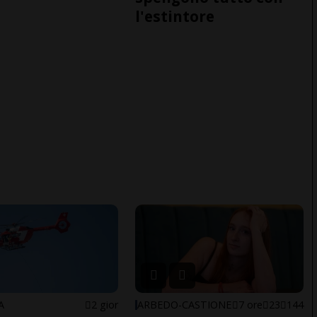
l'estintore
A
2 gior
ARBEDO-CASTIONE
7 ore
23
144