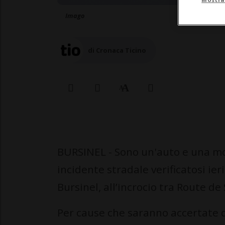
Imago
di Cronaca Ticino
BURSINEL - Sono un'auto e una mot
incidente stradale verificatosi ie
Bursinel, all’incrocio tra Route de
Per cause che saranno accertate da