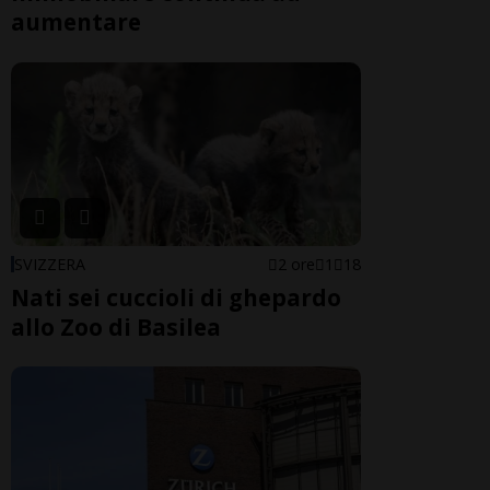
aumentare
SVIZZERA
2 ore
1
18
Nati sei cuccioli di ghepardo
allo Zoo di Basilea