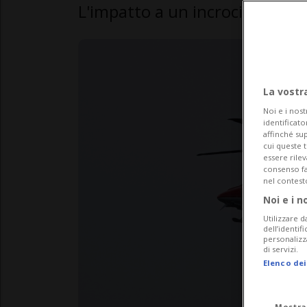
L'impatto a un incrocio. Apert
La vostr
Noi e i nost
identificato
affinché sup
cui queste 
essere rile
consenso fac
nel contest
Noi e i n
Utilizzare d
dell’identif
personalizz
di servizi.
Elenco dei
Mostra