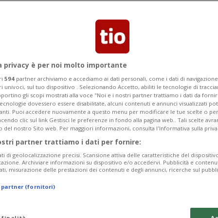
a un’inchiesta
a privacy è per noi molto importante
ri
594
partner archiviamo e accediamo ai dati personali, come i dati di navigazione 
ri univoci, sul tuo dispositivo . Selezionando Accetto, abiliti le tecnologie di tracc
portino gli scopi mostrati alla voce "Noi e i nostri partner trattiamo i dati da fornir
tecnologie dovessero essere disabilitate, alcuni contenuti e annunci visualizzati 
vanti. Puoi accedere nuovamente a questo menu per modificare le tue scelte o per
endo clic sul link Gestisci le preferenze in fondo alla pagina web.. Tali scelte avr
o del nostro Sito web. Per maggiori informazioni, consulta l'Informativa sulla priva
ostri partner trattiamo i dati per fornire:
ati di geolocalizzazione precisi. Scansione attiva delle caratteristiche del dispositivo 
icazione. Archiviare informazioni su dispositivo e/o accedervi. Pubblicità e contenu
ati, misurazione delle prestazioni dei contenuti e degli annunci, ricerche sul pubbl
 partner (fornitori)
 finalità
Ac