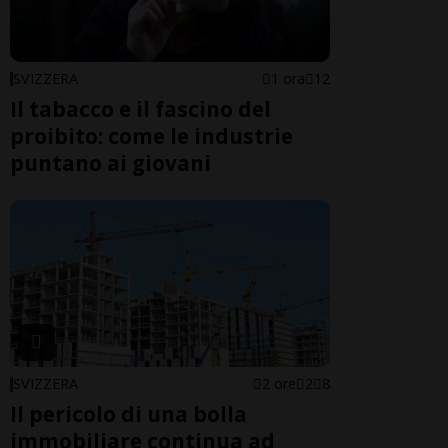
SVIZZERA
1 ora
12
Il tabacco e il fascino del
proibito: come le industrie
puntano ai giovani
SVIZZERA
2 ore
2
8
Il pericolo di una bolla
immobiliare continua ad