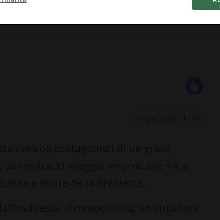
01 giu 2026 - 11:14
o i veicoli protagonisti di un grave
ri, domenica 31 maggio intorno alle 14, a
 Suisse e Route de la Broillette.
ll’inchiesta, il motociclista, un cittadino