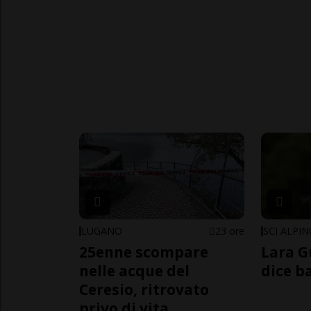
LUGANO
23 ore
SCI ALPI
25enne scompare
Lara G
nelle acque del
dice b
Ceresio, ritrovato
privo di vita