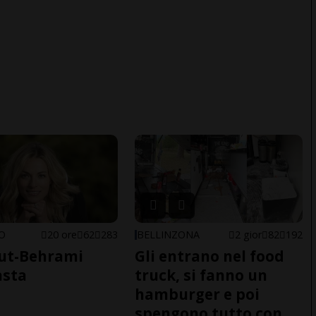
NO
20 ore
62
283
BELLINZONA
2 gior
82
192
ut-Behrami
Gli entrano nel food
asta
truck, si fanno un
hamburger e poi
spengono tutto con