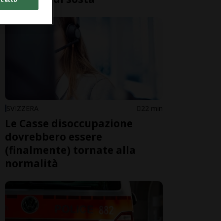
SVIZZERA
22 min
Le Casse disoccupazione
dovrebbero essere
(finalmente) tornate alla
normalità