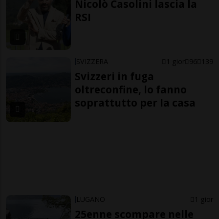
Nicolò Casolini lascia la
RSI
SVIZZERA
1 gior
96
139
Svizzeri in fuga
oltreconfine, lo fanno
soprattutto per la casa
LUGANO
1 gior
25enne scompare nelle