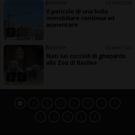
SVIZZERA
3 ore
2
10
Il pericolo di una bolla
immobiliare continua ad
aumentare
SVIZZERA
3 ore
1
22
Nati sei cuccioli di ghepardo
allo Zoo di Basilea