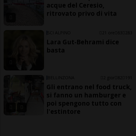
acque del Ceresio,
ritrovato privo di vita
SCI ALPINO
21 ore
63
283
Lara Gut-Behrami dice
basta
BELLINZONA
2 gior
82
191
Gli entrano nel food truck,
si fanno un hamburger e
poi spengono tutto con
l'estintore