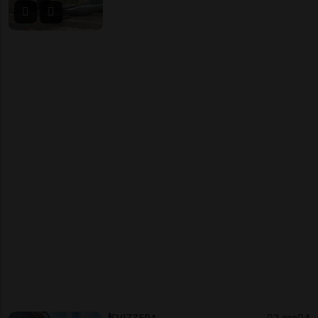
SVIZZERA
2 ore
4