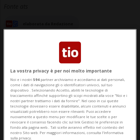
Fonte ats
elaborata da Redazione
04 giu 2025 - 11:53
La vostra privacy è per noi molto importante
Noi e i nostri
594
partner archiviamo e accediamo ai dati personali,
ZURIGO - L'ex Ceo di Raiffeisen Pierin
come i dati di navigazione gli o identificatori univoci, sul tuo
dispositivo . Selezionando Accetto, abiliti le tecnologie di
Vincenz comparirà davanti al Tribunale
tracciamento affinché supportino gli scopi mostrati alla voce "Noi e i
nostri partner trattiamo i dati da fornire". Nel caso in cui queste
cantonale di Zurigo nell'estate dell'anno
tecnologie dovessero essere disabilitate, alcuni contenuti e annunci
visualizzati potrebbero non essere rilevanti. Puoi accedere
prossimo: il processo d'appello è previsto
nuovamente a questo menu per modificare le tue scelte o per
revocare il consenso facendo clic sul link Gestisci le preferenze in
per il 10 agosto 2026. SVIZZERA P...
fondo alla pagina web.. Tali scelte avranno effetto nel contesto del
nostro Sito web. Per maggiori informazioni, consulta l'Informativa
sulla privacy.