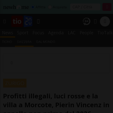
Affitta
Acquista
News
Sport
Focus
Agenda
LAC
People
TioTalk
TICINO
SVIZZERA
DAL MONDO
ZURIGO
Profitti illegali, luci rosse e la
villa a Morcote, Pierin Vincenz in