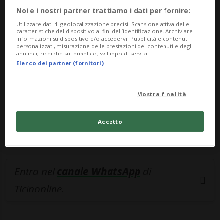
Noi e i nostri partner trattiamo i dati per fornire:
🔐 Sblocca il nostro archivio
Utilizzare dati di geolocalizzazione precisi. Scansione attiva delle
esclusivo!
caratteristiche del dispositivo ai fini dell’identificazione. Archiviare
informazioni su dispositivo e/o accedervi. Pubblicità e contenuti
personalizzati, misurazione delle prestazioni dei contenuti e degli
Sottoscrivi un abbonamento
Archivio
per
annunci, ricerche sul pubblico, sviluppo di servizi.
Elenco dei partner (fornitori)
leggere questo articolo, oppure scegli
MyTioAbo
per accedere all'archivio e
navigare su sito e app senza pubblicità.
Mostra finalità
ACCEDI
Accetto
Entra nel
canale WhatsApp
di
Ticinonline.