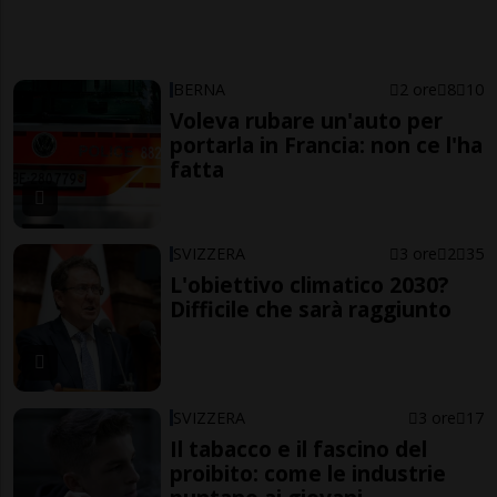
BERNA
2 ore
8
10
Voleva rubare un'auto per
portarla in Francia: non ce l'ha
fatta
SVIZZERA
3 ore
2
35
L'obiettivo climatico 2030?
Difficile che sarà raggiunto
SVIZZERA
3 ore
17
Il tabacco e il fascino del
proibito: come le industrie