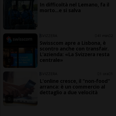
In difficoltà nel Lemano, fa il
morto...e si salva
SVIZZERA
41 min
2
Swisscom apre a Lisbona, è
scontro anche con transfair.
L’azienda: «La Svizzera resta
centrale»
SVIZZERA
1 ora
1
L'online cresce, il "non-food"
arranca: è un commercio al
dettaglio a due velocità