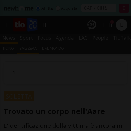
Affitta
Acquista
1
News
Sport
Focus
Agenda
LAC
People
TioTalk
TICINO
SVIZZERA
DAL MONDO
SOLETTA
Trovato un corpo nell'Aare
L'identificazione della vittima è ancora in