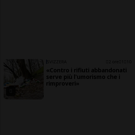
SVIZZERA
2 ore
1
10
«Contro i rifiuti abbandonati
serve più l'umorismo che i
rimproveri»