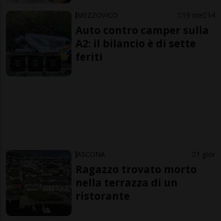
MEZZOVICO
19 ore
14
Auto contro camper sulla
A2: il bilancio è di sette
feriti
ASCONA
1 gior
Ragazzo trovato morto
nella terrazza di un
ristorante