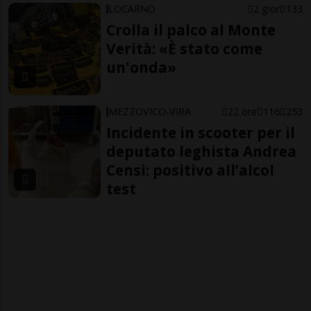
LOCARNO
2 gior
133
Crolla il palco al Monte
Verità: «È stato come
un'onda»
MEZZOVICO-VIRA
22 ore
116
253
Incidente in scooter per il
deputato leghista Andrea
Censi: positivo all’alcol
test