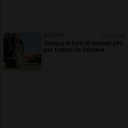
SVIZZERA
2 ore
1
8
Ondata di furti di sistemi GPS
per trattori in Svizzera