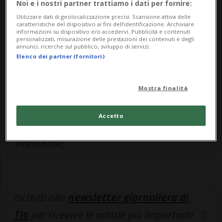
Noi e i nostri partner trattiamo i dati per fornire:
Sottoscrivi un abbonamento
Archivio
per
Utilizzare dati di geolocalizzazione precisi. Scansione attiva delle
leggere questo articolo, oppure scegli
caratteristiche del dispositivo ai fini dell’identificazione. Archiviare
informazioni su dispositivo e/o accedervi. Pubblicità e contenuti
MyTioAbo
per accedere all'archivio e
personalizzati, misurazione delle prestazioni dei contenuti e degli
annunci, ricerche sul pubblico, sviluppo di servizi.
navigare su sito e app senza pubblicità.
Elenco dei partner (fornitori)
ACCEDI
Mostra finalità
Accetto
Entra nel
canale WhatsApp
di
Ticinonline.
Iscriviti alla
newsletter giornaliera di
Tio
per ricevere le notizie più importanti