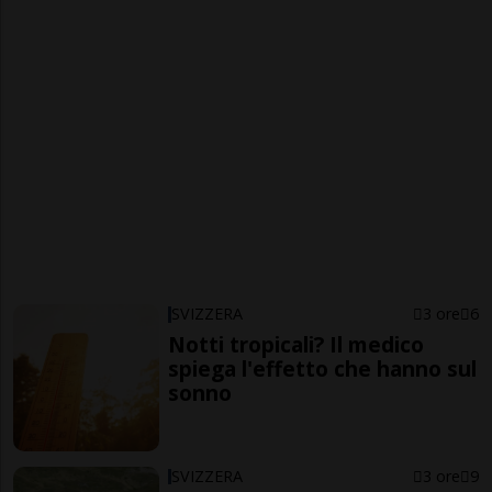
SVIZZERA
3 ore
6
Notti tropicali? Il medico
spiega l'effetto che hanno sul
sonno
SVIZZERA
3 ore
9