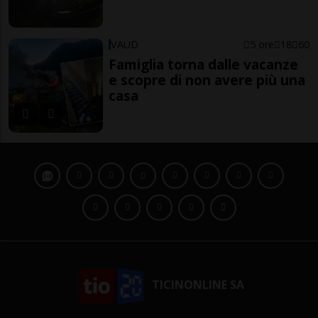
VAUD
5 ore
18
60
Famiglia torna dalle vacanze
e scopre di non avere più una
casa
TICINONLINE SA