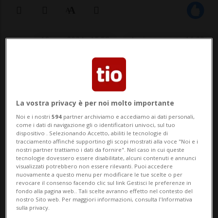
19 ago 2024 - 15:58
Aggiornamento 16:33
NIEDERGÖSGEN - Ieri mattina, domenica
18 agosto, è stato rinvenuto il cadavere di
un uomo nel fiume Aare, all'altezza di
La vostra privacy è per noi molto importante
Noi e i nostri
594
partner archiviamo e accediamo ai dati personali,
Niedergösgen, nel canton Soletta. Il corpo
come i dati di navigazione gli o identificatori univoci, sul tuo
dispositivo . Selezionando Accetto, abiliti le tecnologie di
è stato recuperato attorno alle 11:00 nei
tracciamento affinché supportino gli scopi mostrati alla voce "Noi e i
nostri partner trattiamo i dati da fornire". Nel caso in cui queste
pressi della centrale idroelettrica, pre...
tecnologie dovessero essere disabilitate, alcuni contenuti e annunci
visualizzati potrebbero non essere rilevanti. Puoi accedere
nuovamente a questo menu per modificare le tue scelte o per
revocare il consenso facendo clic sul link Gestisci le preferenze in
🔐 Sblocca il nostro archivio
fondo alla pagina web.. Tali scelte avranno effetto nel contesto del
nostro Sito web. Per maggiori informazioni, consulta l'Informativa
esclusivo!
sulla privacy.