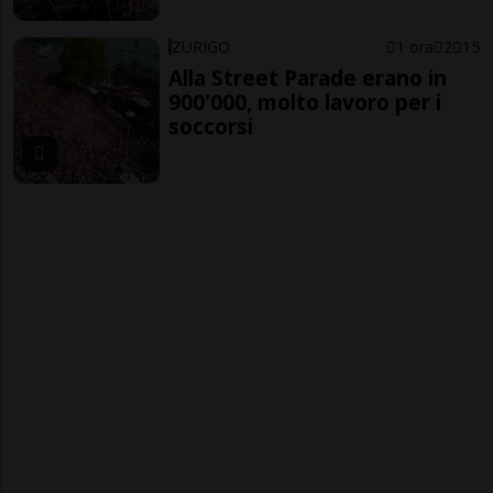
ZURIGO
1 ora
2
15
Alla Street Parade erano in
900'000, molto lavoro per i
soccorsi