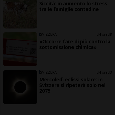
Siccità: in aumento lo stress
tra le famiglie contadine
SVIZZERA
4 ore
9
«Occorre fare di più contro la
sottomissione chimica»
SVIZZERA
4 ore
3
Mercoledì eclissi solare: in
Svizzera si ripeterà solo nel
2075