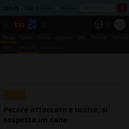
Affitta
Acquista
News
Sport
Focus
Agenda
LAC
People
TioTalk
TICINO
SVIZZERA
DAL MONDO
ZUGO
Pecore attaccate e uccise, si
sospetta un cane