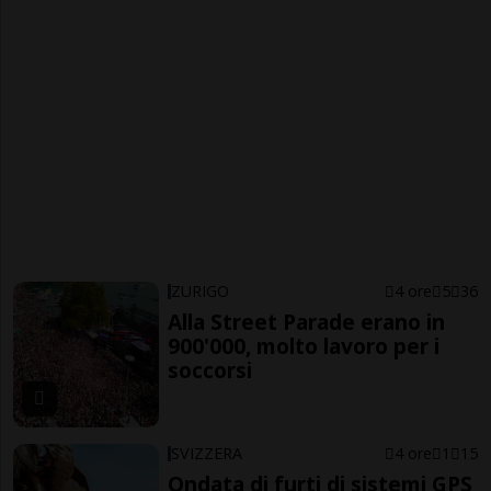
ZURIGO
4 ore
5
36
Alla Street Parade erano in
900'000, molto lavoro per i
soccorsi
SVIZZERA
4 ore
1
15
Ondata di furti di sistemi GPS