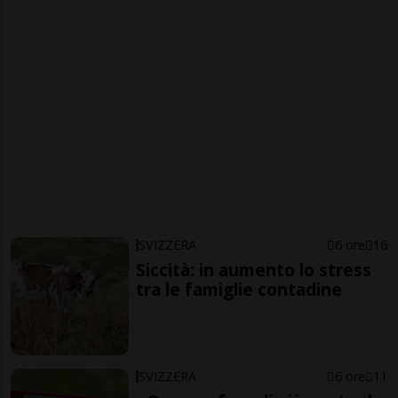
SVIZZERA
6 ore
16
Siccità: in aumento lo stress
tra le famiglie contadine
SVIZZERA
6 ore
11