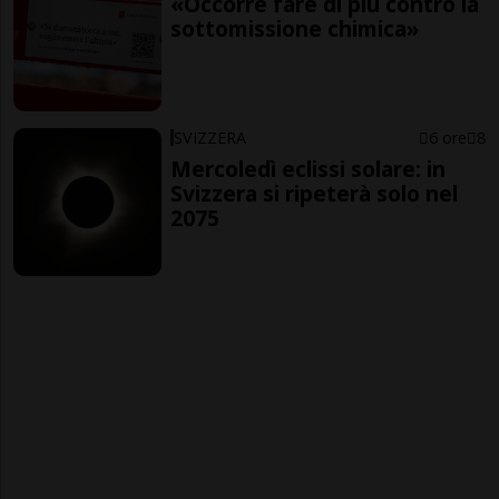
«Occorre fare di più contro la
sottomissione chimica»
SVIZZERA
6 ore
8
Mercoledì eclissi solare: in
Svizzera si ripeterà solo nel
2075