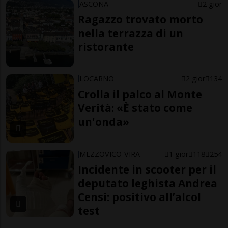
ASCONA
2 gior
Ragazzo trovato morto
nella terrazza di un
ristorante
LOCARNO
2 gior
134
Crolla il palco al Monte
Verità: «È stato come
un'onda»
MEZZOVICO-VIRA
1 gior
118
254
Incidente in scooter per il
deputato leghista Andrea
Censi: positivo all’alcol
test