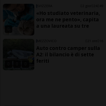
SVIZZERA
2 gior
24
49
«Ho studiato veterinaria,
ora me ne pento», capita
a una laureata su tre
MEZZOVICO
21 ore
16
Auto contro camper sulla
A2: il bilancio è di sette
feriti