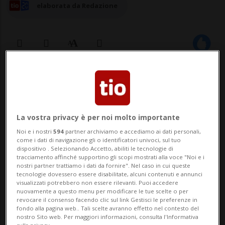
elaborata da Redazione
18 nov 2023 - 15:20
Aggiornamento 15:38
6
La vostra privacy è per noi molto importante
ZUGO - Circa una dozzina di pecore sono
Noi e i nostri
594
partner archiviamo e accediamo ai dati personali,
rimaste vittima dell'attacco di un animale
come i dati di navigazione gli o identificatori univoci, sul tuo
dispositivo . Selezionando Accetto, abiliti le tecnologie di
tracciamento affinché supportino gli scopi mostrati alla voce "Noi e i
- forse un cane - mentre pascolavano in
nostri partner trattiamo i dati da fornire". Nel caso in cui queste
tecnologie dovessero essere disabilitate, alcuni contenuti e annunci
un'area collinare denominata Blasenberg,
visualizzati potrebbero non essere rilevanti. Puoi accedere
nuovamente a questo menu per modificare le tue scelte o per
fra la città di Zugo e il Zugerberg,
revocare il consenso facendo clic sul link Gestisci le preferenze in
fondo alla pagina web.. Tali scelte avranno effetto nel contesto del
montagna di circa mille metri d'altezza
nostro Sito web. Per maggiori informazioni, consulta l'Informativa