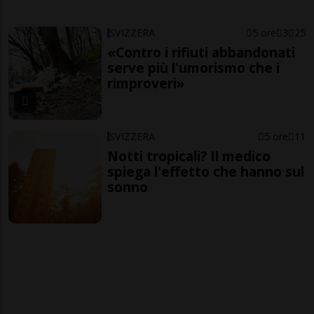
SVIZZERA
5 ore
3
25
«Contro i rifiuti abbandonati
serve più l'umorismo che i
rimproveri»
SVIZZERA
5 ore
11
Notti tropicali? Il medico
spiega l'effetto che hanno sul
sonno