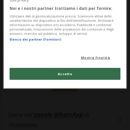
sulla privacy.
ch...
Noi e i nostri partner trattiamo i dati per fornire:
Utilizzare dati di geolocalizzazione precisi. Scansione attiva delle
🔐 Sblocca il nostro archivio
caratteristiche del dispositivo ai fini dell’identificazione. Archiviare
informazioni su dispositivo e/o accedervi. Pubblicità e contenuti
personalizzati, misurazione delle prestazioni dei contenuti e degli
esclusivo!
annunci, ricerche sul pubblico, sviluppo di servizi.
Elenco dei partner (fornitori)
Sottoscrivi un abbonamento
Archivio
per
leggere questo articolo, oppure scegli
Mostra finalità
MyTioAbo
per accedere all'archivio e
navigare su sito e app senza pubblicità.
Accetto
ACCEDI
Entra nel
canale WhatsApp
di
Ticinonline.