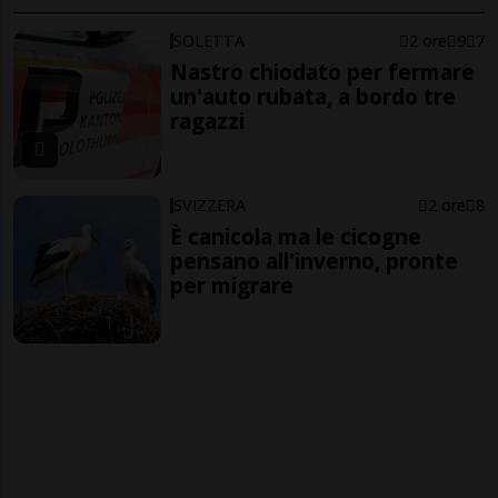
SOLETTA
2 ore
9
7
Nastro chiodato per fermare
un'auto rubata, a bordo tre
ragazzi
SVIZZERA
2 ore
8
È canicola ma le cicogne
pensano all'inverno, pronte
per migrare