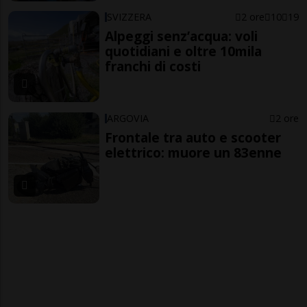
SVIZZERA
2 ore
10
19
Alpeggi senz’acqua: voli
quotidiani e oltre 10mila
franchi di costi
ARGOVIA
2 ore
Frontale tra auto e scooter
elettrico: muore un 83enne