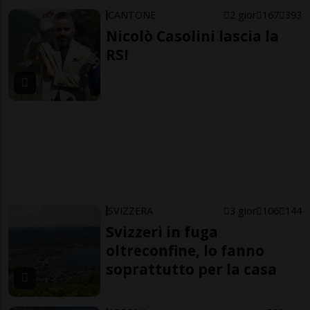
CANTONE
2 gior
167
393
Nicolò Casolini lascia la
RSI
SVIZZERA
3 gior
106
144
Svizzeri in fuga
oltreconfine, lo fanno
soprattutto per la casa