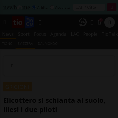
Affitta
Acquista
1
News
Sport
Focus
Agenda
LAC
People
TioTalk
TICINO
SVIZZERA
DAL MONDO
GRIGIONI
Elicottero si schianta al suolo,
illesi i due piloti