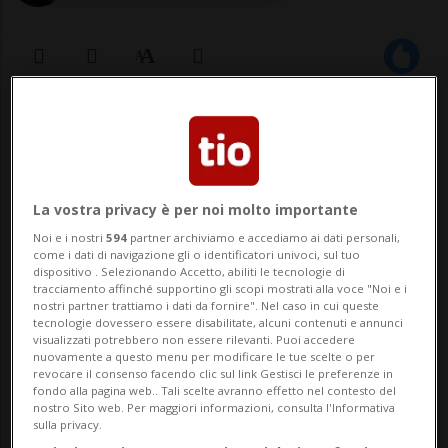
13 nov 2022 - 15:02
Aggiornamento 22:23
COIRA - Un elicottero si è schiantato al
suolo ieri mattina a Maienfeld. I due piloti
La vostra privacy è per noi molto importante
Noi e i nostri
594
partner archiviamo e accediamo ai dati personali,
non sono rimasti feriti. Come comunica
come i dati di navigazione gli o identificatori univoci, sul tuo
dispositivo . Selezionando Accetto, abiliti le tecnologie di
oggi la polizia cantonale, a bordo del
tracciamento affinché supportino gli scopi mostrati alla voce "Noi e i
nostri partner trattiamo i dati da fornire". Nel caso in cui queste
velivolo c'erano un istruttore di 48 anni e
tecnologie dovessero essere disabilitate, alcuni contenuti e annunci
visualizzati potrebbero non essere rilevanti. Puoi accedere
un allievo pilota di 45. I due son...
nuovamente a questo menu per modificare le tue scelte o per
revocare il consenso facendo clic sul link Gestisci le preferenze in
fondo alla pagina web.. Tali scelte avranno effetto nel contesto del
nostro Sito web. Per maggiori informazioni, consulta l'Informativa
🔐 Sblocca il nostro archivio
sulla privacy.