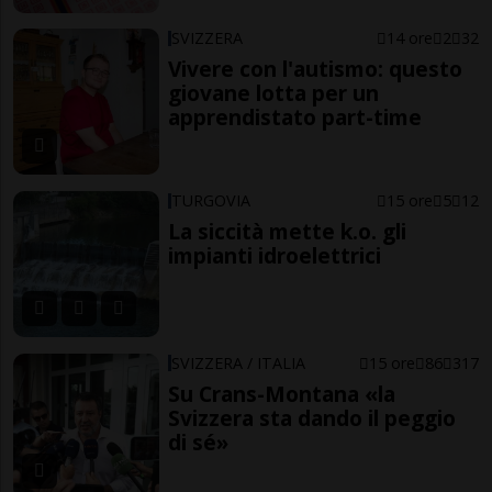
SVIZZERA
14 ore
2
32
Vivere con l'autismo: questo
giovane lotta per un
apprendistato part-time
TURGOVIA
15 ore
5
12
La siccità mette k.o. gli
impianti idroelettrici
SVIZZERA / ITALIA
15 ore
86
317
Su Crans-Montana «la
Svizzera sta dando il peggio
di sé»