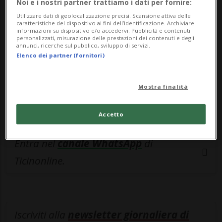
esclusivo!
Noi e i nostri partner trattiamo i dati per fornire:
Utilizzare dati di geolocalizzazione precisi. Scansione attiva delle
Sottoscrivi un abbonamento
Archivio
per
caratteristiche del dispositivo ai fini dell’identificazione. Archiviare
informazioni su dispositivo e/o accedervi. Pubblicità e contenuti
leggere questo articolo, oppure scegli
personalizzati, misurazione delle prestazioni dei contenuti e degli
annunci, ricerche sul pubblico, sviluppo di servizi.
MyTioAbo
per accedere all'archivio e
Elenco dei partner (fornitori)
navigare su sito e app senza pubblicità.
Mostra finalità
ACCEDI
Accetto
Entra nel
canale WhatsApp
di
Ticinonline.
Iscriviti alla
newsletter giornaliera di