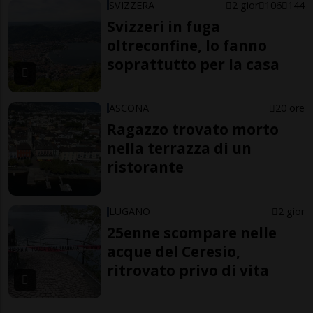
SVIZZERA
2 gior
106
144
Svizzeri in fuga
oltreconfine, lo fanno
soprattutto per la casa
ASCONA
20 ore
Ragazzo trovato morto
nella terrazza di un
ristorante
LUGANO
2 gior
25enne scompare nelle
acque del Ceresio,
ritrovato privo di vita