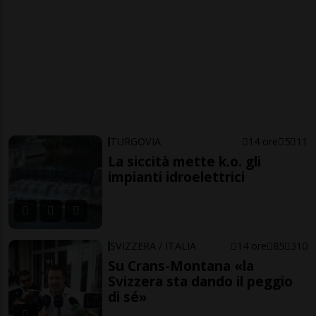
TURGOVIA
14 ore
5
11
La siccità mette k.o. gli
impianti idroelettrici
SVIZZERA / ITALIA
14 ore
85
310
Su Crans-Montana «la
Svizzera sta dando il peggio
di sé»