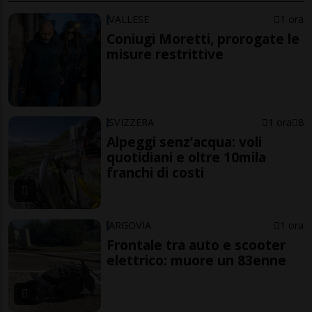
VALLESE
1 ora
Coniugi Moretti, prorogate le
misure restrittive
SVIZZERA
1 ora
8
Alpeggi senz’acqua: voli
quotidiani e oltre 10mila
franchi di costi
ARGOVIA
1 ora
Frontale tra auto e scooter
elettrico: muore un 83enne