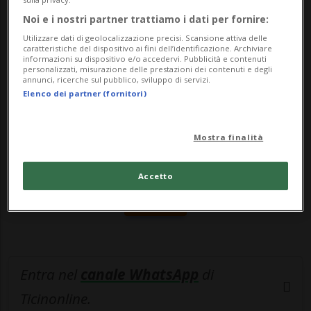
di sei metri. Ha riportato gravi ferite l...
Noi e i nostri partner trattiamo i dati per fornire:
Utilizzare dati di geolocalizzazione precisi. Scansione attiva delle
caratteristiche del dispositivo ai fini dell’identificazione. Archiviare
🔐 Sblocca il nostro archivio
informazioni su dispositivo e/o accedervi. Pubblicità e contenuti
personalizzati, misurazione delle prestazioni dei contenuti e degli
esclusivo!
annunci, ricerche sul pubblico, sviluppo di servizi.
Elenco dei partner (fornitori)
Sottoscrivi un abbonamento
Archivio
per
leggere questo articolo, oppure scegli
Mostra finalità
MyTioAbo
per accedere all'archivio e
navigare su sito e app senza pubblicità.
Accetto
ACCEDI
Entra nel
canale WhatsApp
di
Ticinonline.