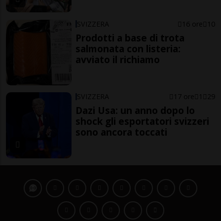
SVIZZERA
16 ore
10
Prodotti a base di trota
salmonata con listeria:
avviato il richiamo
SVIZZERA
17 ore
1
29
Dazi Usa: un anno dopo lo
shock gli esportatori svizzeri
sono ancora toccati