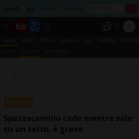
Affitta
Acquista
News
Sport
Focus
Agenda
LAC
People
TioTalk
TICINO
SVIZZERA
DAL MONDO
Grigioni
Spazzacamino cade mentre sale
su un tetto, è grave