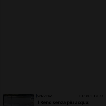
SVIZZERA
12 ore
17
33
Il Reno senza più acqua: