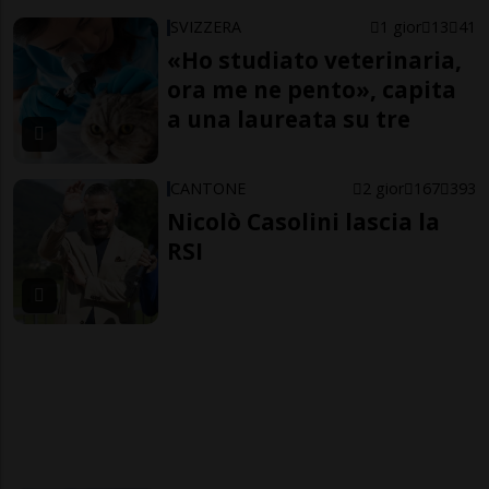
SVIZZERA
1 gior
13
41
«Ho studiato veterinaria,
ora me ne pento», capita
a una laureata su tre
CANTONE
2 gior
167
393
Nicolò Casolini lascia la
RSI