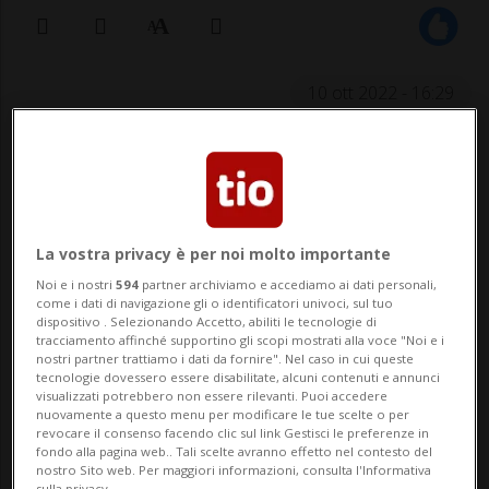
10 ott 2022 - 16:29
La vostra privacy è per noi molto importante
Noi e i nostri
594
partner archiviamo e accediamo ai dati personali,
come i dati di navigazione gli o identificatori univoci, sul tuo
COIRA - Stava cercando di raggiungere il
dispositivo . Selezionando Accetto, abiliti le tecnologie di
tracciamento affinché supportino gli scopi mostrati alla voce "Noi e i
tetto arrampicandosi su una ringhiera al
nostri partner trattiamo i dati da fornire". Nel caso in cui queste
tecnologie dovessero essere disabilitate, alcuni contenuti e annunci
secondo piano di una villetta, ma la
visualizzati potrebbero non essere rilevanti. Puoi accedere
nuovamente a questo menu per modificare le tue scelte o per
struttura ha ceduto ed è rovinosamente
revocare il consenso facendo clic sul link Gestisci le preferenze in
fondo alla pagina web.. Tali scelte avranno effetto nel contesto del
caduto sul piazzale della casa dopo un volo
nostro Sito web. Per maggiori informazioni, consulta l'Informativa
sulla privacy.