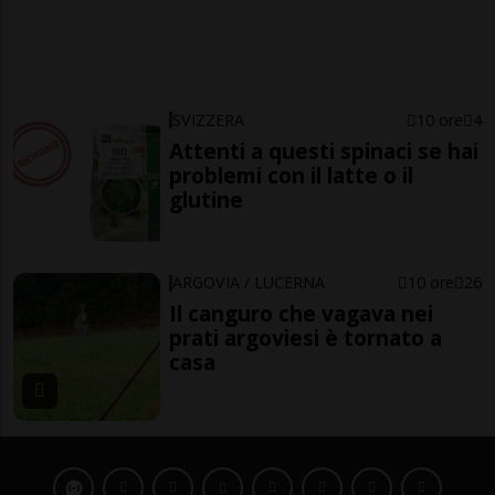
SVIZZERA
10 ore
4
Attenti a questi spinaci se hai
problemi con il latte o il
glutine
ARGOVIA / LUCERNA
10 ore
26
Il canguro che vagava nei
prati argoviesi è tornato a
casa