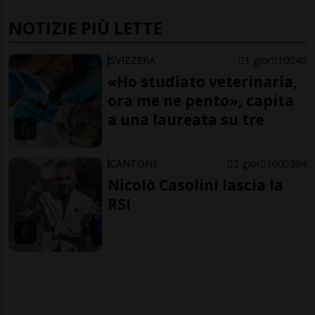
NOTIZIE PIÙ LETTE
SVIZZERA
1 gior
10
40
«Ho studiato veterinaria,
ora me ne pento», capita
a una laureata su tre
CANTONE
2 gior
160
394
Nicolò Casolini lascia la
RSI