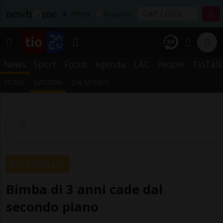
Affitta
Acquista
News
Sport
Focus
Agenda
LAC
People
TioTalk
TICINO
SVIZZERA
DAL MONDO
SAN GALLO
Bimba di 3 anni cade dal
secondo piano