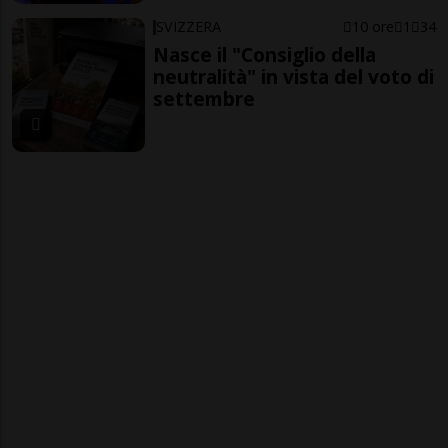
SVIZZERA
10 ore
1
34
Nasce il "Consiglio della
neutralità" in vista del voto di
settembre