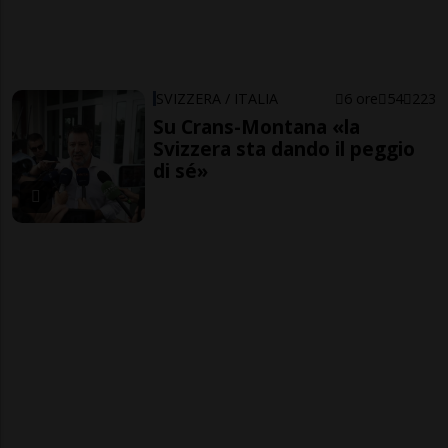
SVIZZERA / ITALIA
6 ore
54
223
Su Crans-Montana «la
Svizzera sta dando il peggio
di sé»