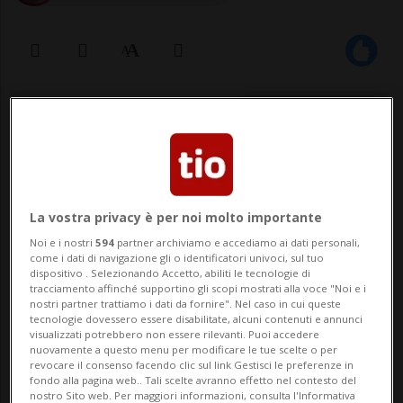
28 apr 2021 - 12:09
Si è appoggiata alla zanzariera, ma
questa non ha retto il suo peso.
La vostra privacy è per noi molto importante
Noi e i nostri
594
partner archiviamo e accediamo ai dati personali,
come i dati di navigazione gli o identificatori univoci, sul tuo
WATTWIL - Una bambina di tre anni è
dispositivo . Selezionando Accetto, abiliti le tecnologie di
tracciamento affinché supportino gli scopi mostrati alla voce "Noi e i
caduta ieri mattina da una finestra al
nostri partner trattiamo i dati da fornire". Nel caso in cui queste
tecnologie dovessero essere disabilitate, alcuni contenuti e annunci
secondo piano di una palazzina a Wattwil,
visualizzati potrebbero non essere rilevanti. Puoi accedere
nuovamente a questo menu per modificare le tue scelte o per
nel canton San Gallo. La bimba è stata
revocare il consenso facendo clic sul link Gestisci le preferenze in
fondo alla pagina web.. Tali scelte avranno effetto nel contesto del
elitrasportata in ospedale con ferite di
nostro Sito web. Per maggiori informazioni, consulta l'Informativa