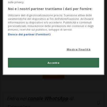
sulla privacy.
gravità imprecisate. Stando a un...
Noi e i nostri partner trattiamo i dati per fornire:
Utilizzare dati di geolocalizzazione precisi. Scansione attiva delle
caratteristiche del dispositivo ai fini dell’identificazione. Archiviare
🔐 Sblocca il nostro archivio
informazioni su dispositivo e/o accedervi. Pubblicità e contenuti
personalizzati, misurazione delle prestazioni dei contenuti e degli
esclusivo!
annunci, ricerche sul pubblico, sviluppo di servizi.
Elenco dei partner (fornitori)
Sottoscrivi un abbonamento
Archivio
per
leggere questo articolo, oppure scegli
Mostra finalità
MyTioAbo
per accedere all'archivio e
navigare su sito e app senza pubblicità.
Accetto
ACCEDI
Entra nel
canale WhatsApp
di
Ticinonline.