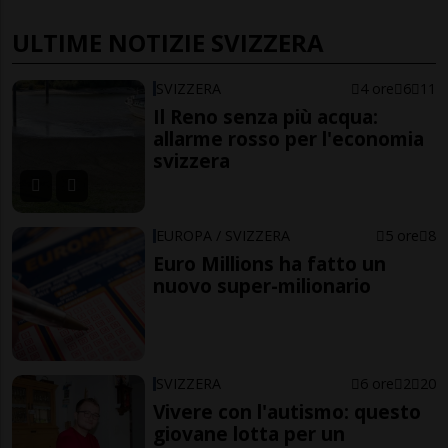
ULTIME NOTIZIE SVIZZERA
SVIZZERA
4 ore
6
11
Il Reno senza più acqua:
allarme rosso per l'economia
svizzera
EUROPA / SVIZZERA
5 ore
8
Euro Millions ha fatto un
nuovo super-milionario
SVIZZERA
6 ore
2
20
Vivere con l'autismo: questo
giovane lotta per un