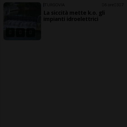
TURGOVIA
6 ore
3
7
La siccità mette k.o. gli
impianti idroelettrici