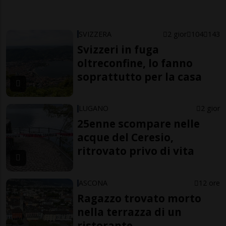
SVIZZERA
2 gior
104
143
Svizzeri in fuga
oltreconfine, lo fanno
soprattutto per la casa
LUGANO
2 gior
25enne scompare nelle
acque del Ceresio,
ritrovato privo di vita
ASCONA
12 ore
Ragazzo trovato morto
nella terrazza di un
ristorante