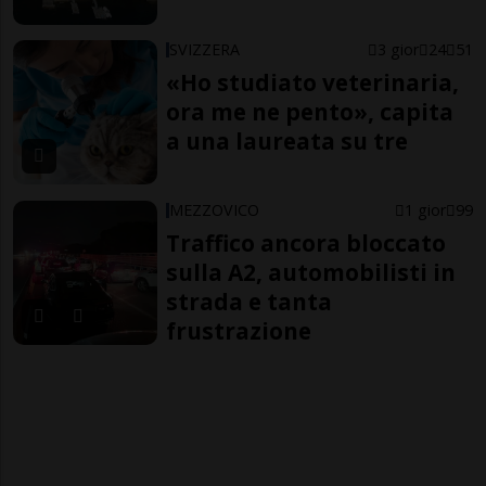
SVIZZERA
3 gior
24
51
«Ho studiato veterinaria,
ora me ne pento», capita
a una laureata su tre
MEZZOVICO
1 gior
99
Traffico ancora bloccato
sulla A2, automobilisti in
strada e tanta
frustrazione