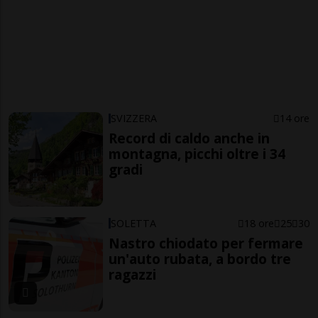
SVIZZERA
14 ore
Record di caldo anche in
montagna, picchi oltre i 34
gradi
SOLETTA
18 ore
25
30
Nastro chiodato per fermare
un'auto rubata, a bordo tre
ragazzi