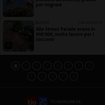
per migrare
ZURIGO
20 ore
23
74
Alla Street Parade erano in
900'000, molto lavoro per i
soccorsi
TICINONLINE SA