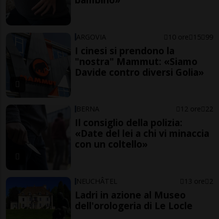
ARGOVIA
10 ore
15
99
I cinesi si prendono la
"nostra" Mammut: «Siamo
Davide contro diversi Golia»
BERNA
12 ore
22
Il consiglio della polizia:
«Date del lei a chi vi minaccia
con un coltello»
NEUCHÂTEL
13 ore
2
Ladri in azione al Museo
dell'orologeria di Le Locle