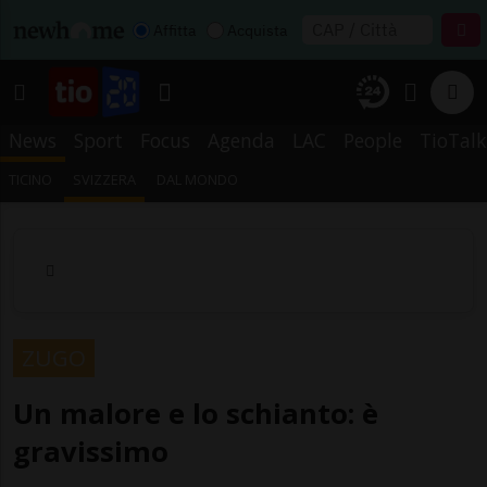
Affitta
Acquista
News
Sport
Focus
Agenda
LAC
People
TioTalk
TICINO
SVIZZERA
DAL MONDO
ZUGO
Un malore e lo schianto: è
gravissimo