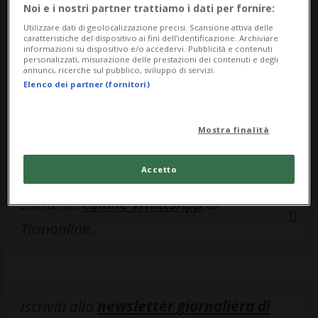
esclusivo!
Noi e i nostri partner trattiamo i dati per fornire:
Utilizzare dati di geolocalizzazione precisi. Scansione attiva delle
Sottoscrivi un abbonamento
Archivio
per
caratteristiche del dispositivo ai fini dell’identificazione. Archiviare
informazioni su dispositivo e/o accedervi. Pubblicità e contenuti
leggere questo articolo, oppure scegli
personalizzati, misurazione delle prestazioni dei contenuti e degli
annunci, ricerche sul pubblico, sviluppo di servizi.
MyTioAbo
per accedere all'archivio e
Elenco dei partner (fornitori)
navigare su sito e app senza pubblicità.
Mostra finalità
ACCEDI
Accetto
Entra nel
canale WhatsApp
di
Ticinonline.
Iscriviti alla
newsletter giornaliera di