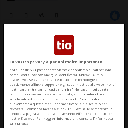
05 ott 2020 - 14:00
ZUGO - Un incidente è avvenuto questa
mattina, poco dopo le 8.45, nel comune
La vostra privacy è per noi molto importante
zughese di Baar. A causa di un malore, un
Noi e i nostri
594
partner archiviamo e accediamo ai dati personali,
come i dati di navigazione gli o identificatori univoci, sul tuo
67enne alla guida della sua automobile ha
dispositivo . Selezionando Accetto, abiliti le tecnologie di
tracciamento affinché supportino gli scopi mostrati alla voce "Noi e i
terminato la sua corsa, fortunatamente a
nostri partner trattiamo i dati da fornire". Nel caso in cui queste
tecnologie dovessero essere disabilitate, alcuni contenuti e annunci
bassa velocità, contro un palo del...
visualizzati potrebbero non essere rilevanti. Puoi accedere
nuovamente a questo menu per modificare le tue scelte o per
revocare il consenso facendo clic sul link Gestisci le preferenze in
fondo alla pagina web.. Tali scelte avranno effetto nel contesto del
🔐 Sblocca il nostro archivio
nostro Sito web. Per maggiori informazioni, consulta l'Informativa
sulla privacy.