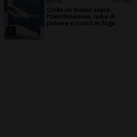
BERNA
13 ore
1
Crolla un masso sopra
l’Oeschinensee, nube di
polvere e turisti in fuga