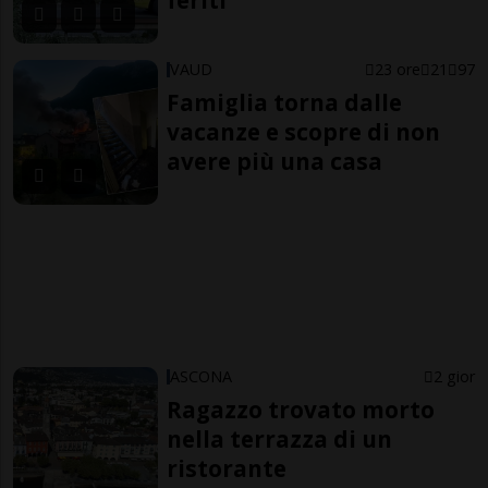
feriti
VAUD
23 ore
21
97
Famiglia torna dalle
vacanze e scopre di non
avere più una casa
ASCONA
2 gior
Ragazzo trovato morto
nella terrazza di un
ristorante