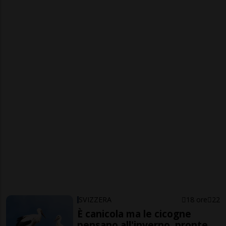
SVIZZERA
18 ore
22
È canicola ma le cicogne
pensano all'inverno, pronte