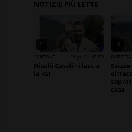
NOTIZIE PIÙ LETTE
CANTONE
1 gior
146
379
SVIZZERA
Nicolò Casolini lascia
Svizzer
la RSI
oltrec
soprat
casa