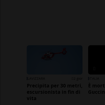
LAVIZZARA
2 gior
ITALIA
Precipita per 30 metri,
È mort
escursionista in fin di
Guccin
vita