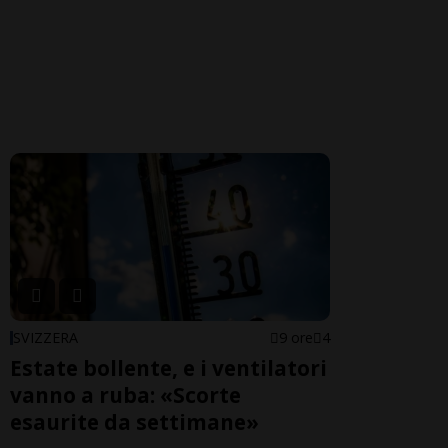
SVIZZERA
9 ore
4
Estate bollente, e i ventilatori
vanno a ruba: «Scorte
esaurite da settimane»