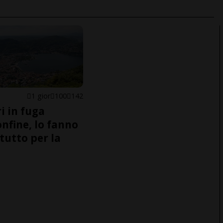
1 gior
100
142
i in fuga
onfine, lo fanno
tutto per la