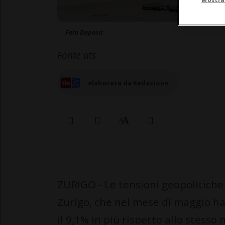
Foto Deposit
Fonte ats
elaborata da Redazione
ZURIGO - Le tensioni geopolitiche
Zurigo, che nel mese di maggio ha 
il 9,1% in più rispetto allo stess