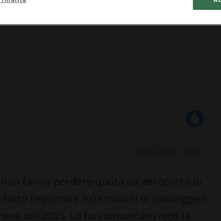
10 giu 2026 - 18:35
 non fanno perdere quota all'aeroporto di
fatto registrare 3,03 milioni di passeggeri,
o mese del 2025. Lo ha comunicato oggi la