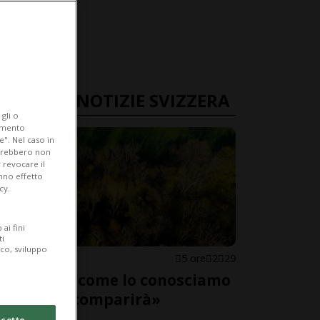
ULTIME NOTIZIE SVIZZERA
gli o
iamento
e". Nel caso in
potrebbero non
 revocare il
anno effetto
cy.
ai fini
ti
ico, sviluppo
SVIZZERA
5 ore
2
29
«Il bosco come lo conosciamo
adesso scomparirà»
cetto