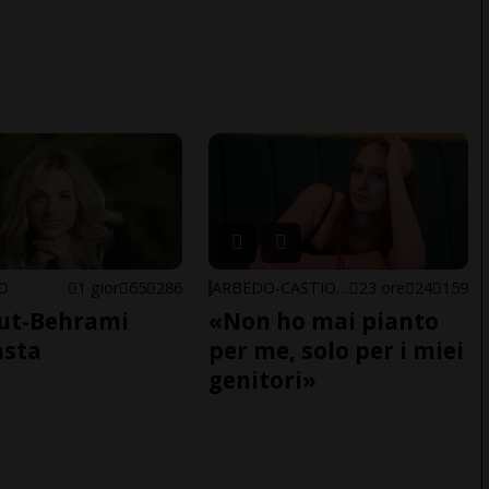
NO
1 gior
65
286
ARBEDO-CASTIONE
23 ore
24
159
ut-Behrami
«Non ho mai pianto
asta
per me, solo per i miei
genitori»