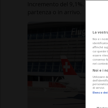
Incremento del 9,1%. Oltre 3 mil
partenza o in arrivo.
La vostr
Noi e i nost
identificato
affinché sup
cui queste 
essere rile
consenso fac
nel contest
Noi e i n
Utilizzare d
dell’identif
personalizz
di servizi.
Elenco dei
Mostra