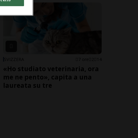
SVIZZERA
7 ore
2
14
«Ho studiato veterinaria, ora
me ne pento», capita a una
laureata su tre