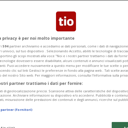
ioni i viaggiatori, di questi 2,2 in
a privacy è per noi molto importante
ri
594
partner archiviamo e accediamo ai dati personali, come i dati di navigazione 
ri univoci, sul tuo dispositivo . Selezionando Accetto, abiliti le tecnologie di tracc
portino gli scopi mostrati alla voce "Noi e i nostri partner trattiamo i dati da fornir
tecnologie dovessero essere disabilitate, alcuni contenuti e annunci visualizzati 
vanti. Puoi accedere nuovamente a questo menu per modificare le tue scelte o per
endo clic sul link Gestisci le preferenze in fondo alla pagina web.. Tali scelte avr
o del nostro Sito web. Per maggiori informazioni, consulta l'Informativa sulla priva
ostri partner trattiamo i dati per fornire:
ati di geolocalizzazione precisi. Scansione attiva delle caratteristiche del dispositivo 
icazione. Archiviare informazioni su dispositivo e/o accedervi. Pubblicità e contenu
ati, misurazione delle prestazioni dei contenuti e degli annunci, ricerche sul pubbl
 partner (fornitori)
 finalità
Ac