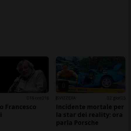
18 ore
18
SVIZZERA
2 gior
5
o Francesco
Incidente mortale per
i
la star dei reality: ora
parla Porsche