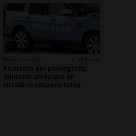
ITALIA / SVIZZERA
10 ore
3
23
Ricercato per pornografia
minorile: arrestato un
cittadino svizzero-turco