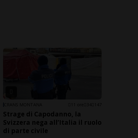
CRANS MONTANA
11 ore
34
147
Strage di Capodanno, la
Svizzera nega all’Italia il ruolo
di parte civile