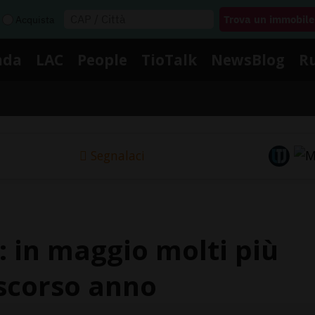
Acquista
nda
LAC
People
TioTalk
NewsBlog
R
Segnalaci
: in maggio molti più
 scorso anno