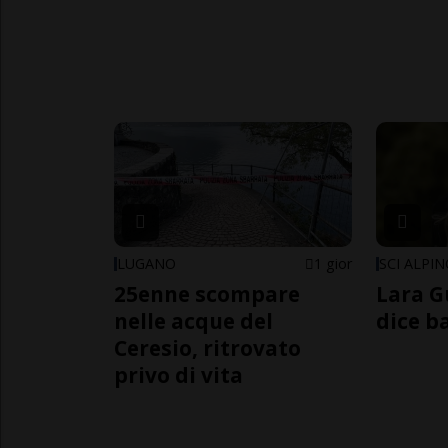
LUGANO
1 gior
SCI ALPI
25enne scompare
Lara G
nelle acque del
dice b
Ceresio, ritrovato
privo di vita