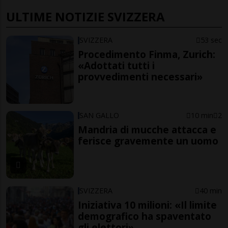
ULTIME NOTIZIE SVIZZERA
SVIZZERA
53 sec
Procedimento Finma, Zurich:
«Adottati tutti i
provvedimenti necessari»
SAN GALLO
10 min
2
Mandria di mucche attacca e
ferisce gravemente un uomo
SVIZZERA
40 min
Iniziativa 10 milioni: «Il limite
demografico ha spaventato
gli elettori»