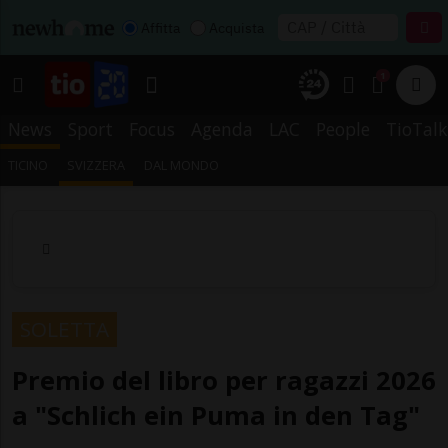
Affitta
Acquista
1
News
Sport
Focus
Agenda
LAC
People
TioTalk
TICINO
SVIZZERA
DAL MONDO
SOLETTA
Premio del libro per ragazzi 2026
a "Schlich ein Puma in den Tag"