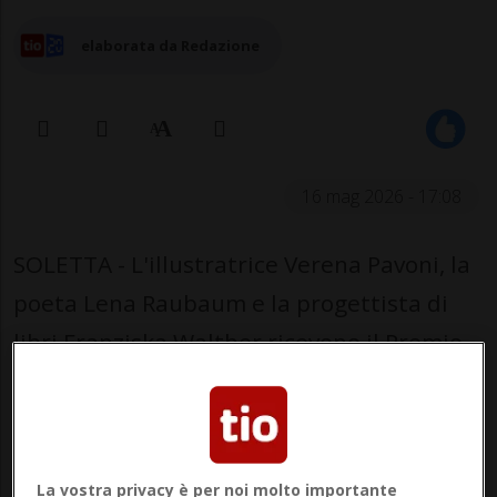
elaborata da Redazione
16 mag 2026 - 17:08
SOLETTA - L'illustratrice Verena Pavoni, la
poeta Lena Raubaum e la progettista di
libri Franziska Walther ricevono il Premio
svizzero del libro per ragazzi 2026,
assegnato oggi nell'ambito delle Giornate
Letterarie di Soletta, per "Schlich ein Puma
La vostra privacy è per noi molto importante