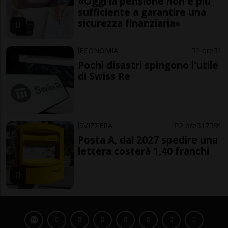
«Oggi la pensione non è più
sufficiente a garantire una
sicurezza finanziaria»
ECONOMIA
2 ore
1
Pochi disastri spingono l'utile
di Swiss Re
SVIZZERA
2 ore
17
91
Posta A, dal 2027 spedire una
lettera costerà 1,40 franchi