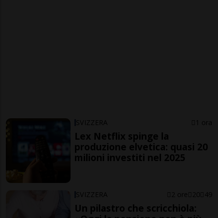
SVIZZERA
1 ora
Lex Netflix spinge la
produzione elvetica: quasi 20
milioni investiti nel 2025
SVIZZERA
2 ore
20
49
Un pilastro che scricchiola: