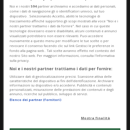
in den Tag".
Noi e i nostri
594
partner archiviamo e accediamo ai dati personali,
come i dati di navigazione gli o identificatori univoci, sul tuo
Il titolo "Schlich ein Puma in den Tag"
dispositivo . Selezionando Accetto, abiliti le tecnologie di
tracciamento affinché supportino gli scopi mostrati alla voce "Noi e i
(Kunstanstifter Verlag) riassume
nostri partner trattiamo i dati da fornire". Nel caso in cui queste
tecnologie dovessero essere disabilitate, alcuni contenuti e annunci
perfettamente il contenuto del libro,
visualizzati potrebbero non essere rilevanti. Puoi accedere
nuovamente a questo menu per modificare le tue scelte o per
destinato ai bambini dai cinque anni in su.
revocare il consenso facendo clic sul link Gestisci le preferenze in
fondo alla pagina web.. Tali scelte avranno effetto nel contesto del
Esso mostra come l'arte nasca in modo
nostro Sito web. Per maggiori informazioni, consulta l'Informativa
sulla privacy.
quasi impercettibile. Proprio questa
Noi e i nostri partner trattiamo i dati per fornire:
"dimensione performativa" viene elogiata
Utilizzare dati di geolocalizzazione precisi. Scansione attiva delle
caratteristiche del dispositivo ai fini dell’identificazione. Archiviare
dalla giuria in una nota odierna.
informazioni su dispositivo e/o accedervi. Pubblicità e contenuti
personalizzati, misurazione delle prestazioni dei contenuti e degli
annunci, ricerche sul pubblico, sviluppo di servizi.
Elenco dei partner (fornitori)
In quest'opera poetica, l'immagine di un
animale si costruisce pagina dopo pagina:
Mostra finalità
prima abbozzata da pochi tratti, si rivela