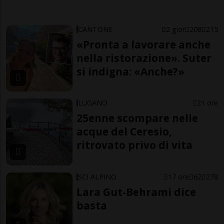
CANTONE
2 gior
208
215
«Pronta a lavorare anche
nella ristorazione». Suter
si indigna: «Anche?»
LUGANO
21 ore
25enne scompare nelle
acque del Ceresio,
ritrovato privo di vita
SCI ALPINO
17 ore
62
278
Lara Gut-Behrami dice
basta