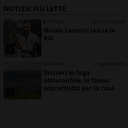
NOTIZIE PIÙ LETTE
CANTONE
21 ore
129
358
Nicolò Casolini lascia la
RSI
SVIZZERA
1 gior
94
138
Svizzeri in fuga
oltreconfine, lo fanno
soprattutto per la casa