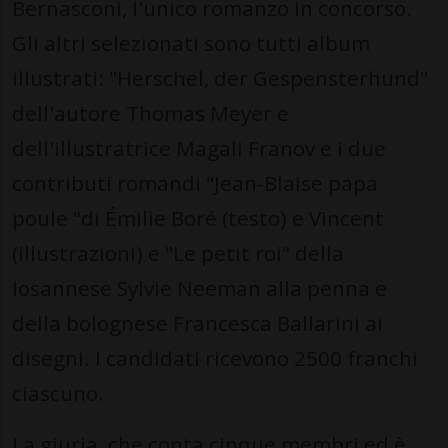
Bernasconi, l'unico romanzo in concorso.
Gli altri selezionati sono tutti album
illustrati: "Herschel, der Gespensterhund"
dell'autore Thomas Meyer e
dell'illustratrice Magali Franov e i due
contributi romandi "Jean-Blaise papa
poule "di Émilie Boré (testo) e Vincent
(illustrazioni) e "Le petit roi" della
losannese Sylvie Neeman alla penna e
della bolognese Francesca Ballarini ai
disegni. I candidati ricevono 2500 franchi
ciascuno.
La giuria, che conta cinque membri ed è