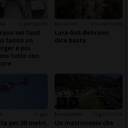
ONA
2 gior
82
192
SCI ALPINO
14 ore
61
265
trano nel food
Lara Gut-Behrami
 si fanno un
dice basta
ger e poi
no tutto con
tore
A
1 gior
VALLEMAGGIA
2 gior
17
100
ita per 30 metri,
Un matrimonio che