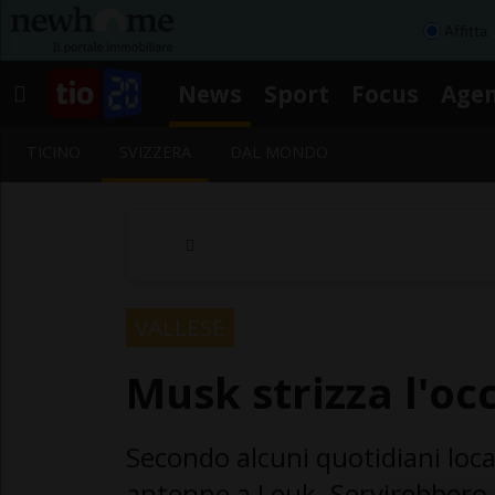
Affitta
News
Sport
Focus
Age
TICINO
SVIZZERA
DAL MONDO
VALLESE
Musk strizza l'occ
Secondo alcuni quotidiani loca
antenne a Leuk. Servirebbero pe