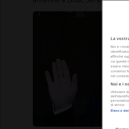
La vostr
Noi e i nost
identificato
affinché sup
cui queste 
essere rile
consenso fac
nel contest
Noi e i n
Utilizzare d
dell’identif
personalizz
di servizi.
Elenco dei
Mostra