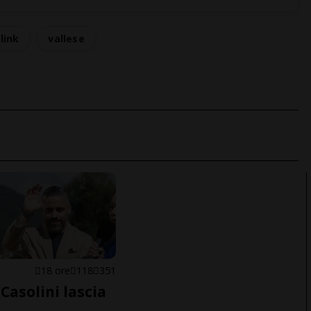
link
vallese
E
18 ore
118
351
Casolini lascia