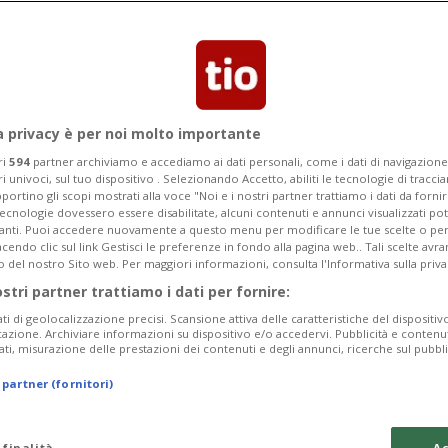
a privacy è per noi molto importante
ri
594
partner archiviamo e accediamo ai dati personali, come i dati di navigazione 
ri univoci, sul tuo dispositivo . Selezionando Accetto, abiliti le tecnologie di tracc
portino gli scopi mostrati alla voce "Noi e i nostri partner trattiamo i dati da fornir
tecnologie dovessero essere disabilitate, alcuni contenuti e annunci visualizzati 
vanti. Puoi accedere nuovamente a questo menu per modificare le tue scelte o per
endo clic sul link Gestisci le preferenze in fondo alla pagina web.. Tali scelte avr
o del nostro Sito web. Per maggiori informazioni, consulta l'Informativa sulla priva
ostri partner trattiamo i dati per fornire:
ati di geolocalizzazione precisi. Scansione attiva delle caratteristiche del dispositivo 
icazione. Archiviare informazioni su dispositivo e/o accedervi. Pubblicità e contenu
ati, misurazione delle prestazioni dei contenuti e degli annunci, ricerche sul pubbl
 partner (fornitori)
 finalità
Ac