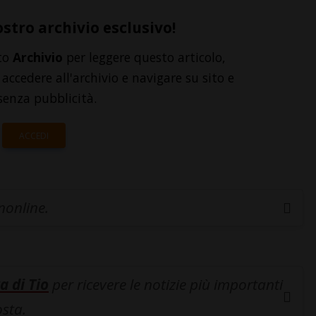
ostro archivio esclusivo!
to
Archivio
per leggere questo articolo,
accedere all'archivio e navigare su sito e
senza pubblicità.
ACCEDI
inonline.
a di Tio
per ricevere le notizie più importanti
osta.