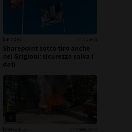
GRIGIONI
17 ore
3
Sharepoint sotto tiro anche
nei Grigioni: sicurezza salva i
dati
SAN GALLO
17 ore
2
14