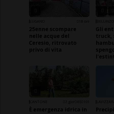
LUGANO
18 ore
BELLINZ
25enne scompare
Gli en
nelle acque del
truck,
Ceresio, ritrovato
hambur
privo di vita
spengo
l'estin
CANTONE
2 gior
85
101
LAVIZZAR
È emergenza idrica in
Precip