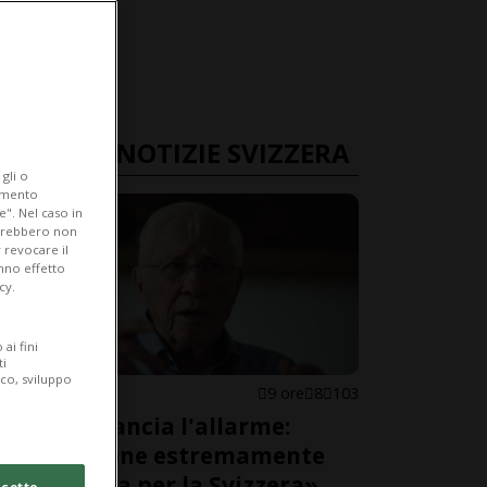
ULTIME NOTIZIE SVIZZERA
gli o
iamento
e". Nel caso in
potrebbero non
 revocare il
anno effetto
cy.
ai fini
ti
ico, sviluppo
SVIZZERA
9 ore
8
103
Blocher lancia l'allarme:
«Situazione estremamente
pericolosa per la Svizzera»
cetto