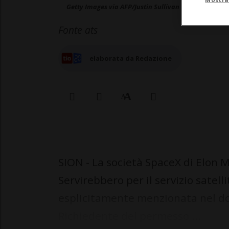
Getty Images via AFP/Justin Sullivan
Fonte ats
elaborata da Redazione
SION - La società SpaceX di Elon M
Servirebbero per il servizio satell
esplicitamente menzionata nel dos
Richiedente del permesso ...