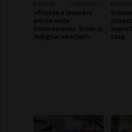
CANTONE
2 gior
208
213
SVIZZERA
«Pronta a lavorare
Svizzer
anche nella
oltrec
ristorazione». Suter si
soprat
indigna: «Anche?»
casa