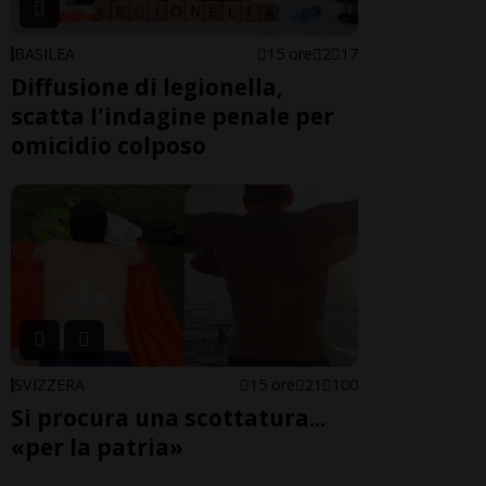
BASILEA
15 ore
2
17
Diffusione di legionella,
scatta l'indagine penale per
omicidio colposo
SVIZZERA
15 ore
21
100
Si procura una scottatura...
«per la patria»