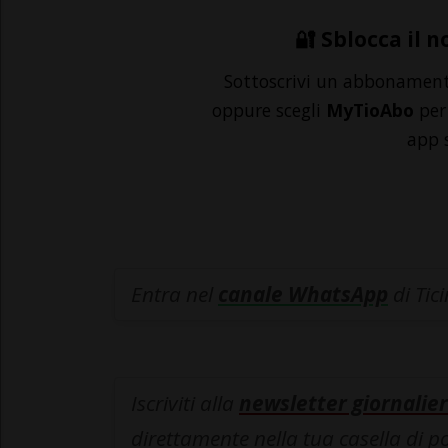
🔐 Sblocca il n
Sottoscrivi un abbonamen
oppure scegli
MyTioAbo
per 
app 
Entra nel
canale WhatsApp
di Tic
Iscriviti alla
newsletter giornalier
direttamente nella tua casella di p