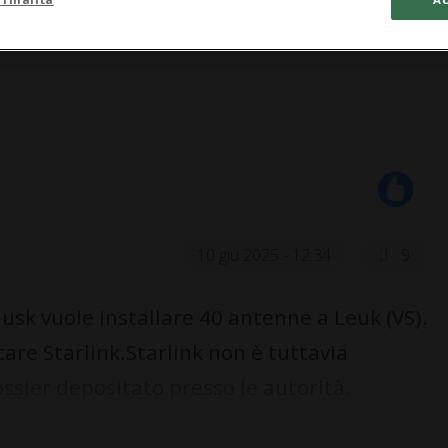
10 giu 2025 - 12:34
9
usk vuole installare 40 antenne a Leuk (VS).
itare Starlink.Starlink non è tuttavia
sier depositato presso le autorità.