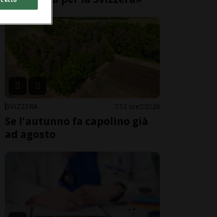
SVIZZERA
12 ore
2
26
Se l'autunno fa capolino già
ad agosto