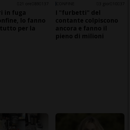
21 ore
89
137
CONFINE
3 gior
10
37
i in fuga
I "furbetti" del
onfine, lo fanno
contante colpiscono
tutto per la
ancora e fanno il
pieno di milioni