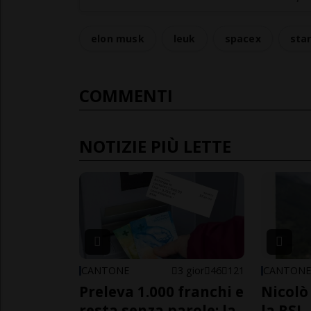
elon musk
leuk
spacex
star
COMMENTI
NOTIZIE PIÙ LETTE
CANTONE
3 gior
46
121
CANTON
Preleva 1.000 franchi e
Nicolò 
resta senza parole: la
la RSI