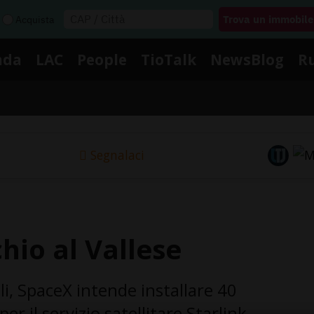
Acquista
nda
LAC
People
TioTalk
NewsBlog
R
Segnalaci
hio al Vallese
li, SpaceX intende installare 40
r il servizio satellitare Starlink.