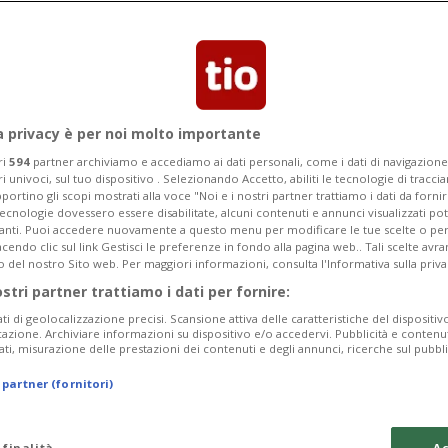
e l'intera flotta. Oggi il primo volo
a privacy è per noi molto importante
ri
594
partner archiviamo e accediamo ai dati personali, come i dati di navigazione 
ri univoci, sul tuo dispositivo . Selezionando Accetto, abiliti le tecnologie di tracc
portino gli scopi mostrati alla voce "Noi e i nostri partner trattiamo i dati da fornir
tecnologie dovessero essere disabilitate, alcuni contenuti e annunci visualizzati 
vanti. Puoi accedere nuovamente a questo menu per modificare le tue scelte o per
endo clic sul link Gestisci le preferenze in fondo alla pagina web.. Tali scelte avr
o del nostro Sito web. Per maggiori informazioni, consulta l'Informativa sulla priva
ostri partner trattiamo i dati per fornire:
ati di geolocalizzazione precisi. Scansione attiva delle caratteristiche del dispositivo 
icazione. Archiviare informazioni su dispositivo e/o accedervi. Pubblicità e contenu
ati, misurazione delle prestazioni dei contenuti e degli annunci, ricerche sul pubbl
 partner (fornitori)
 finalità
Ac