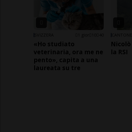
SVIZZERA
1 gior
10
40
CANTON
«Ho studiato
Nicolò 
veterinaria, ora me ne
la RSI
pento», capita a una
laureata su tre