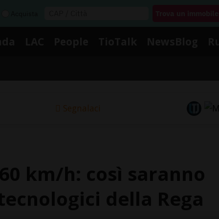
Acquista
nda
LAC
People
TioTalk
NewsBlog
R
Segnalaci
260 km/h: così saranno
 tecnologici della Rega