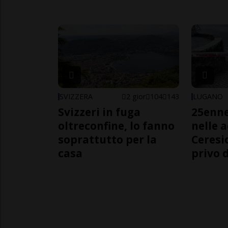
SVIZZERA
2 gior
104
143
LUGANO
Svizzeri in fuga
25enn
oltreconfine, lo fanno
nelle 
soprattutto per la
Ceresi
casa
privo d