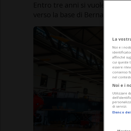
Entro tre anni si vuole rinnovar
verso la base di Berna
La vostr
Noi e i nost
identificato
affinché sup
cui queste 
essere rile
consenso fac
nel contest
Noi e i n
Utilizzare d
dell’identif
personalizz
di servizi.
Elenco dei
Mostra