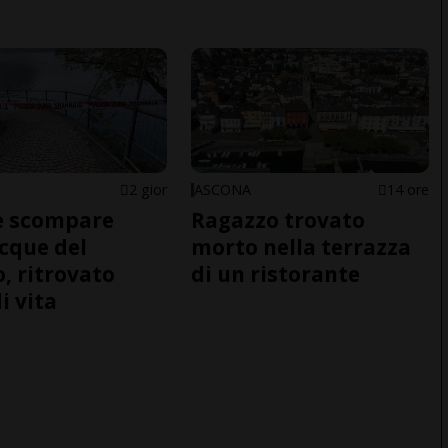
2 gior
ASCONA
14 ore
e scompare
Ragazzo trovato
acque del
morto nella terrazza
o, ritrovato
di un ristorante
i vita