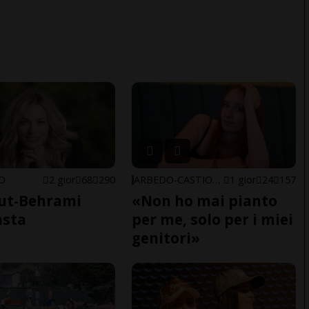
NO
2 gior
68
290
ARBEDO-CASTIONE
1 gior
24
157
ut-Behrami
«Non ho mai pianto
asta
per me, solo per i miei
genitori»