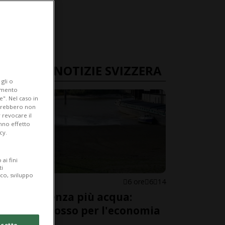
ULTIME NOTIZIE SVIZZERA
gli o
iamento
e". Nel caso in
potrebbero non
 revocare il
anno effetto
cy.
ai fini
ti
ico, sviluppo
SVIZZERA
6 ore
6
14
Il Reno senza più acqua:
allarme rosso per l'economia
svizzera
cetto