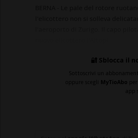
BERNA - Le pale del rotore ruota
l'elicottero non si solleva delicat
l'aeroporto di Zurigo. Il capo pilo
nuovo elicottero l'Altopi...
🔐 Sblocca il n
Sottoscrivi un abbonamen
oppure scegli
MyTioAbo
per 
app 