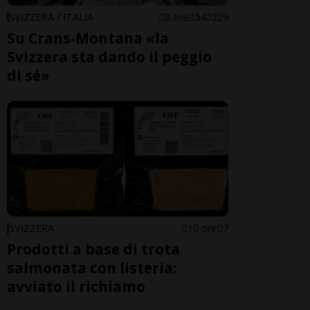
SVIZZERA / ITALIA
8 ore
54
229
Su Crans-Montana «la
Svizzera sta dando il peggio
di sé»
SVIZZERA
10 ore
7
Prodotti a base di trota
salmonata con listeria:
avviato il richiamo