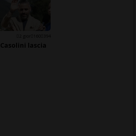
E
2 gior
160
394
Casolini lascia