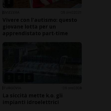
SVIZZERA
8 ore
2
21
Vivere con l'autismo: questo
giovane lotta per un
apprendistato part-time
TURGOVIA
8 ore
3
8
La siccità mette k.o. gli
impianti idroelettrici