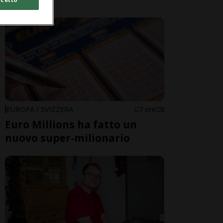
EUROPA / SVIZZERA
7 ore
8
Euro Millions ha fatto un
nuovo super-milionario