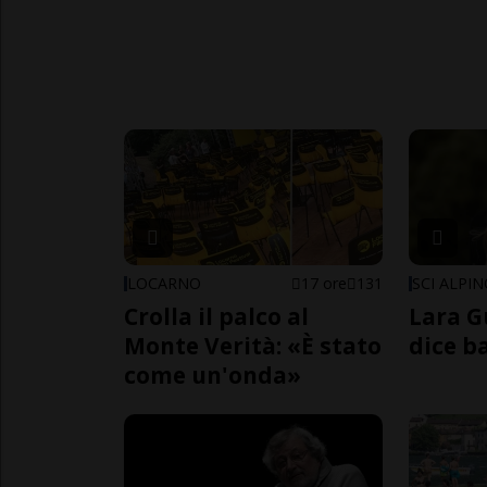
LOCARNO
17 ore
131
SCI ALPI
Crolla il palco al
Lara G
Monte Verità: «È stato
dice b
come un'onda»