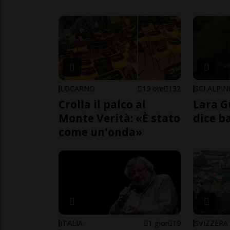
LOCARNO
19 ore
132
SCI ALPI
Crolla il palco al
Lara G
Monte Verità: «È stato
dice b
come un'onda»
ITALIA
1 gior
19
SVIZZERA