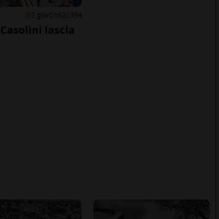
E
2 gior
162
394
Casolini lascia