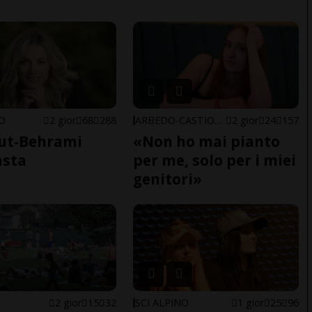
NO
2 gior
68
288
ARBEDO-CASTIONE
2 gior
24
157
ut-Behrami
«Non ho mai pianto
asta
per me, solo per i miei
genitori»
2 gior
15
32
SCI ALPINO
1 gior
25
96