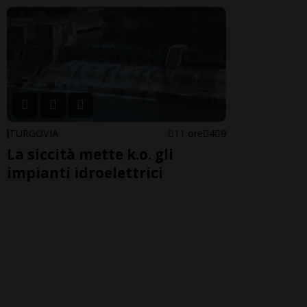
TURGOVIA
11 ore
4
9
La siccità mette k.o. gli
impianti idroelettrici