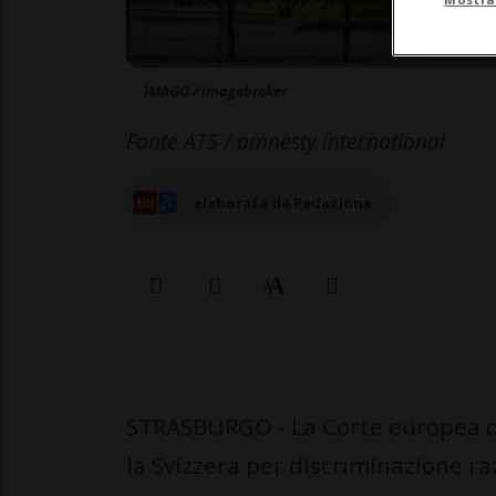
IMAGO / imagebroker
Fonte ATS / amnesty international
elaborata da Redazione
STRASBURGO - La Corte europea de
la Svizzera per discriminazione raz