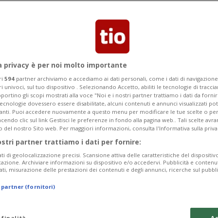
azziale
el 2015.
a privacy è per noi molto importante
ri
594
partner archiviamo e accediamo ai dati personali, come i dati di navigazione 
ri univoci, sul tuo dispositivo . Selezionando Accetto, abiliti le tecnologie di tracc
portino gli scopi mostrati alla voce "Noi e i nostri partner trattiamo i dati da fornir
tecnologie dovessero essere disabilitate, alcuni contenuti e annunci visualizzati 
vanti. Puoi accedere nuovamente a questo menu per modificare le tue scelte o per
endo clic sul link Gestisci le preferenze in fondo alla pagina web.. Tali scelte avr
o del nostro Sito web. Per maggiori informazioni, consulta l'Informativa sulla priva
ostri partner trattiamo i dati per fornire:
ati di geolocalizzazione precisi. Scansione attiva delle caratteristiche del dispositivo 
icazione. Archiviare informazioni su dispositivo e/o accedervi. Pubblicità e contenu
ati, misurazione delle prestazioni dei contenuti e degli annunci, ricerche sul pubbl
 partner (fornitori)
 finalità
Ac