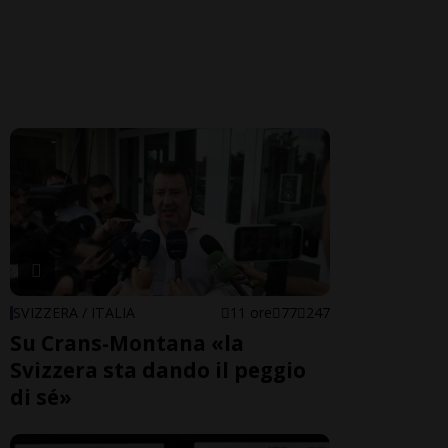
SVIZZERA / ITALIA
11 ore
77
247
Su Crans-Montana «la
Svizzera sta dando il peggio
di sé»