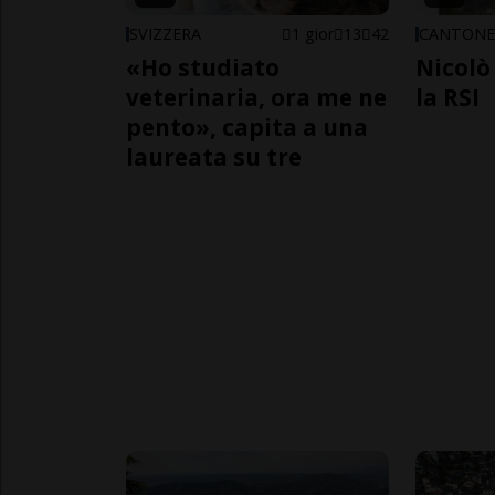
SVIZZERA
1 gior
13
42
CANTON
«Ho studiato
Nicolò 
veterinaria, ora me ne
la RSI
pento», capita a una
laureata su tre