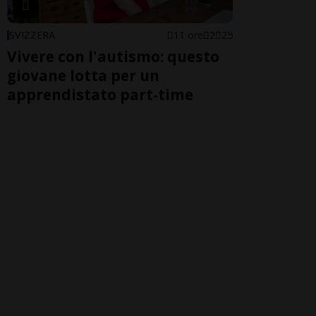
SVIZZERA
11 ore
2
25
Vivere con l'autismo: questo
giovane lotta per un
apprendistato part-time