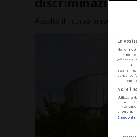
discriminazione r
Accolto il ricorso presentato n
La vostr
Noi e i nost
identificato
affinché sup
cui queste 
essere rile
consenso fac
nel contest
Noi e i n
Utilizzare d
dell’identif
personalizz
di servizi.
Elenco dei
Mostra