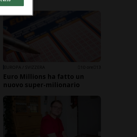
EUROPA / SVIZZERA
10 ore
13
Euro Millions ha fatto un
nuovo super-milionario