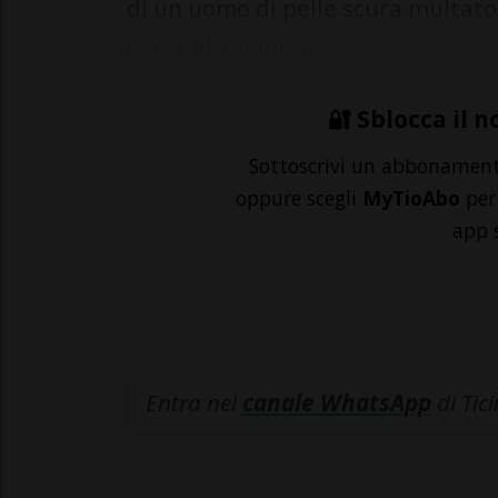
di un uomo di pelle scura multato 
controllo di identit...
🔐 Sblocca il n
Sottoscrivi un abbonamen
oppure scegli
MyTioAbo
per 
app 
Entra nel
canale WhatsApp
di Tic