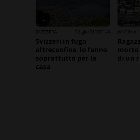
SVIZZERA
2 gior
106
143
ASCONA
Svizzeri in fuga
Ragazz
oltreconfine, lo fanno
morto 
soprattutto per la
di un 
casa