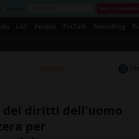
Acquista
nda
LAC
People
TioTalk
NewsBlog
R
Segnalaci
dei diritti dell'uomo
zera per