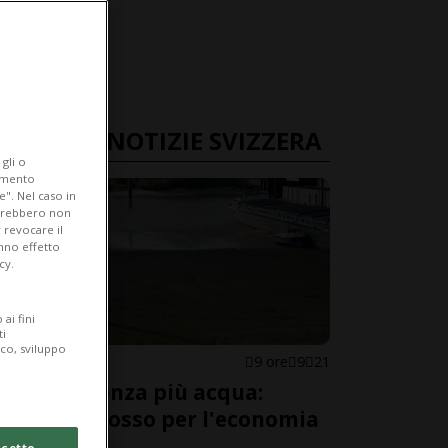
ULTIME NOTIZIE SVIZZERA
gli o
iamento
e". Nel caso in
potrebbero non
 revocare il
anno effetto
cy.
ai fini
ti
ico, sviluppo
SVIZZERA
9 ore
9
21
Il Reno senza più acqua:
allarme rosso per l'economia
svizzera
cetto