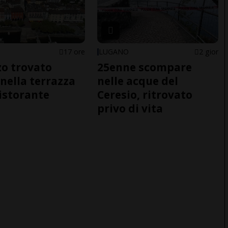
17 ore
LUGANO
2 gior
o trovato
25enne scompare
nella terrazza
nelle acque del
ristorante
Ceresio, ritrovato
privo di vita