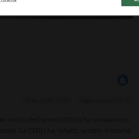
20 feb 2024 - 11:02
Aggiornamento 16:13
i diritti dell'uomo (CEDU) ha condannato
ziale. La CEDU ha, infatti, accolto il ricorso