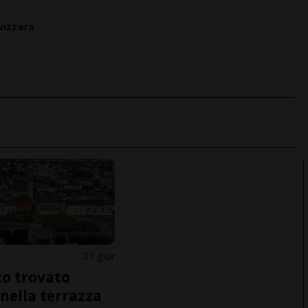
vizzera
1 gior
o trovato
nella terrazza