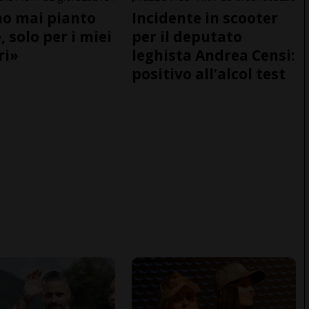
o mai pianto
Incidente in scooter
 solo per i miei
per il deputato
ri»
leghista Andrea Censi:
positivo all’alcol test