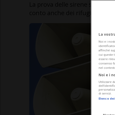
La prova delle sirene si svolger
conto anche dei rifugiati ucrai
La vostr
Noi e i nost
identificato
affinché sup
cui queste 
essere rile
consenso fac
nel contest
Noi e i n
Utilizzare d
dell’identif
personalizz
di servizi.
Elenco dei
Mostra