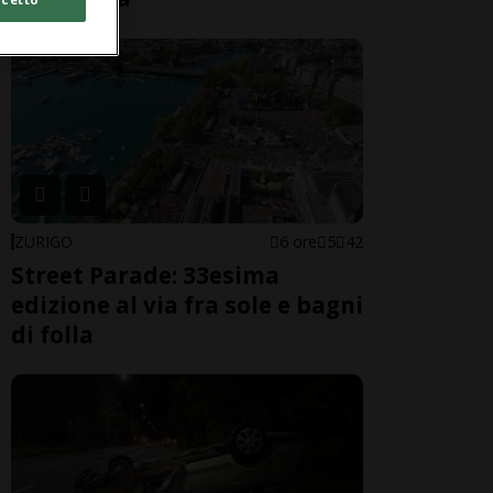
ZURIGO
6 ore
5
42
Street Parade: 33esima
edizione al via fra sole e bagni
di folla