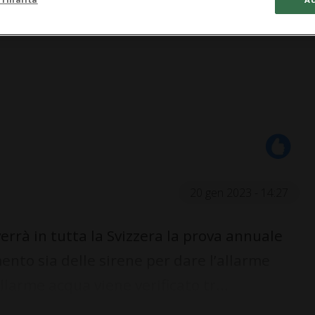
20 gen 2023 - 14:27
rrà in tutta la Svizzera la prova annuale
mento sia delle sirene per dare l’allarme
allarme acqua viene verificato tr...