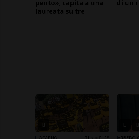
pento», capita a una
di un 
laureata su tre
LOCARNO
1 gior
128