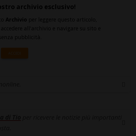
ostro archivio esclusivo!
to
Archivio
per leggere questo articolo,
accedere all'archivio e navigare su sito e
senza pubblicità.
ACCEDI
inonline.
a di Tio
per ricevere le notizie più importanti
osta.