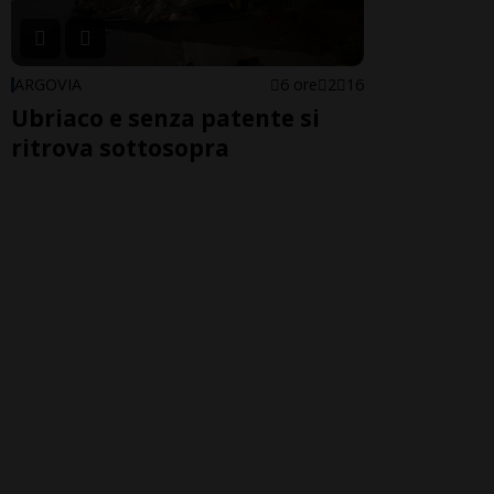
ARGOVIA
6 ore
2
16
Ubriaco e senza patente si
ritrova sottosopra