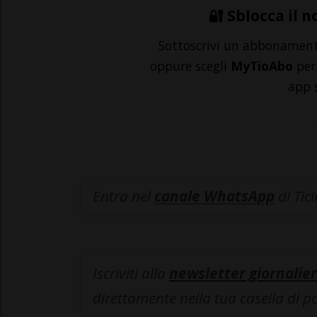
🔐 Sblocca il n
Sottoscrivi un abbonamen
oppure scegli
MyTioAbo
per 
app 
Entra nel
canale WhatsApp
di Tic
Iscriviti alla
newsletter giornalier
direttamente nella tua casella di p