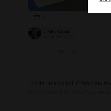
TIPRESS
di Fabio Caironi
Giornalista
BERNA - Mercoledì 1° febbraio avve
delle sirene. Il corretto funziona
generale, sia di quelle per dare l’