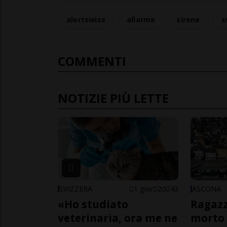
alertswiss
allarme
sirene
s
COMMENTI
NOTIZIE PIÙ LETTE
SVIZZERA
1 gior
20
43
ASCONA
«Ho studiato
Ragazz
veterinaria, ora me ne
morto 