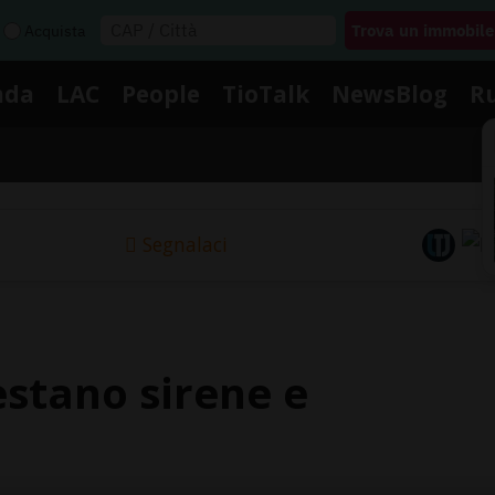
Acquista
nda
LAC
People
TioTalk
NewsBlog
R
Segnalaci
testano sirene e