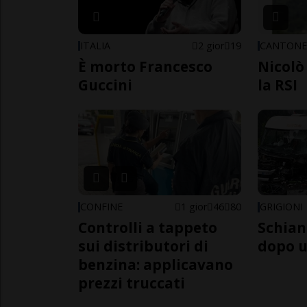
ITALIA
2 gior
19
CANTON
È morto Francesco
Nicolò 
Guccini
la RSI
CONFINE
1 gior
46
80
GRIGIONI
Controlli a tappeto
Schian
sui distributori di
dopo u
benzina: applicavano
prezzi truccati