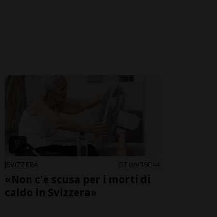
SVIZZERA
7 ore
9
44
«Non c'è scusa per i morti di
caldo in Svizzera»