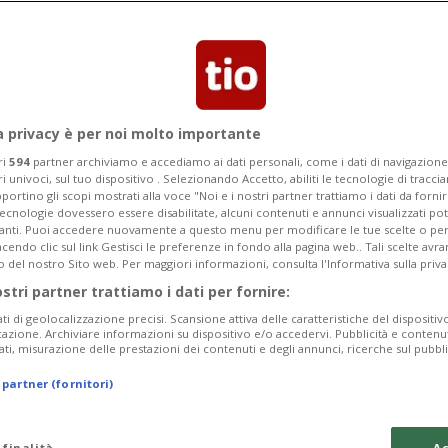
à tra le 13.30 e le 16.30, e si terrà
ni
a privacy è per noi molto importante
ri
594
partner archiviamo e accediamo ai dati personali, come i dati di navigazione 
ri univoci, sul tuo dispositivo . Selezionando Accetto, abiliti le tecnologie di tracc
portino gli scopi mostrati alla voce "Noi e i nostri partner trattiamo i dati da fornir
tecnologie dovessero essere disabilitate, alcuni contenuti e annunci visualizzati 
vanti. Puoi accedere nuovamente a questo menu per modificare le tue scelte o per
endo clic sul link Gestisci le preferenze in fondo alla pagina web.. Tali scelte avr
o del nostro Sito web. Per maggiori informazioni, consulta l'Informativa sulla priva
ostri partner trattiamo i dati per fornire:
ati di geolocalizzazione precisi. Scansione attiva delle caratteristiche del dispositivo 
icazione. Archiviare informazioni su dispositivo e/o accedervi. Pubblicità e contenu
ati, misurazione delle prestazioni dei contenuti e degli annunci, ricerche sul pubbl
 partner (fornitori)
 finalità
Ac