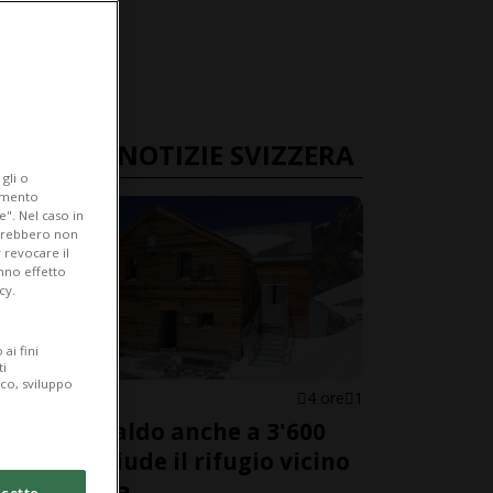
ULTIME NOTIZIE SVIZZERA
gli o
iamento
e". Nel caso in
potrebbero non
 revocare il
anno effetto
cy.
ai fini
ti
ico, sviluppo
GRIGIONI
4 ore
1
Troppo caldo anche a 3'600
metri: chiude il rifugio vicino
al Bernina
cetto