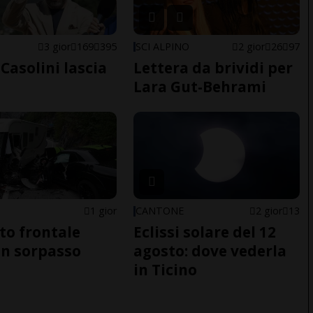
E
3 gior
169
395
SCI ALPINO
2 gior
26
97
Casolini lascia
Lettera da brividi per
Lara Gut-Behrami
1 gior
CANTONE
2 gior
13
to frontale
Eclissi solare del 12
n sorpasso
agosto: dove vederla
in Ticino