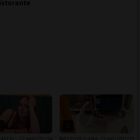
ristorante
ARBEDO-CASTIONE
2 gior
25
154
MEZZOVICO-VIRA
5 ore
100
235