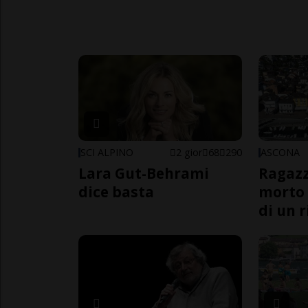
SCI ALPINO
2 gior
68
290
ASCONA
Lara Gut-Behrami
Ragazz
dice basta
morto 
di un 