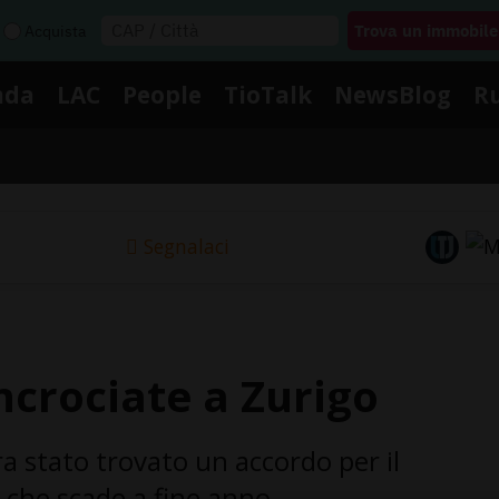
Acquista
nda
LAC
People
TioTalk
NewsBlog
R
Segnalaci
incrociate a Zurigo
a stato trovato un accordo per il
 che scade a fine anno