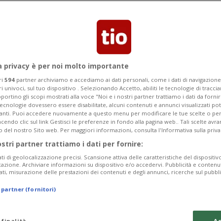
a privacy è per noi molto importante
ri
594
partner archiviamo e accediamo ai dati personali, come i dati di navigazione 
ri univoci, sul tuo dispositivo . Selezionando Accetto, abiliti le tecnologie di tracc
portino gli scopi mostrati alla voce "Noi e i nostri partner trattiamo i dati da fornir
tecnologie dovessero essere disabilitate, alcuni contenuti e annunci visualizzati 
vanti. Puoi accedere nuovamente a questo menu per modificare le tue scelte o per
endo clic sul link Gestisci le preferenze in fondo alla pagina web.. Tali scelte avr
o del nostro Sito web. Per maggiori informazioni, consulta l'Informativa sulla priva
ostri partner trattiamo i dati per fornire:
ati di geolocalizzazione precisi. Scansione attiva delle caratteristiche del dispositivo 
icazione. Archiviare informazioni su dispositivo e/o accedervi. Pubblicità e contenu
ati, misurazione delle prestazioni dei contenuti e degli annunci, ricerche sul pubbl
 partner (fornitori)
 finalità
Ac