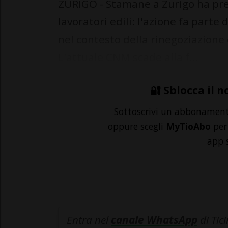
ZURIGO - Stamane a Zurigo ha pres
lavoratori edili: l'azione fa parte
nel contesto della rinegoziazione
L'attuale CNM scade alla f...
🔐 Sblocca il n
Sottoscrivi un abbonamen
oppure scegli
MyTioAbo
per 
app 
Entra nel
canale WhatsApp
di Tic