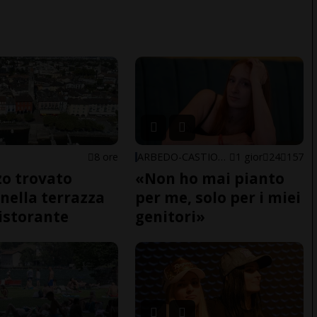
8 ore
ARBEDO-CASTIONE
1 gior
24
157
o trovato
«Non ho mai pianto
nella terrazza
per me, solo per i miei
ristorante
genitori»