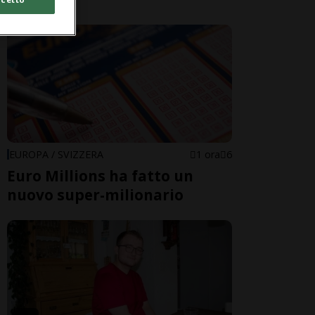
EUROPA / SVIZZERA
1 ora
6
Euro Millions ha fatto un
nuovo super-milionario