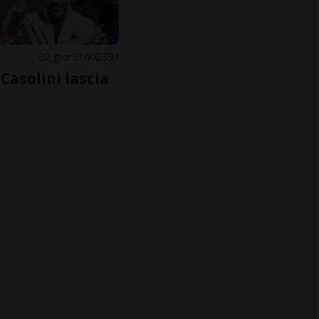
E
2 gior
160
393
Casolini lascia