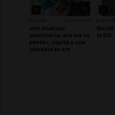
SVIZZERA
1 gior
10
39
CANTON
«Ho studiato
Nicolò 
veterinaria, ora me ne
la RSI
pento», capita a una
laureata su tre