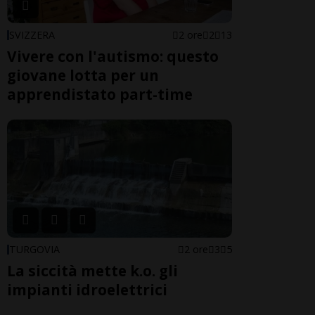
SVIZZERA
2 ore
2
13
Vivere con l'autismo: questo
giovane lotta per un
apprendistato part-time
TURGOVIA
2 ore
3
5
La siccità mette k.o. gli
impianti idroelettrici