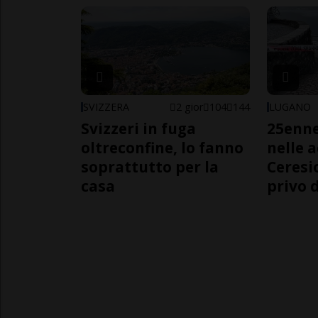
SVIZZERA
2 gior
104
144
LUGANO
Svizzeri in fuga
25enn
oltreconfine, lo fanno
nelle 
soprattutto per la
Ceresi
casa
privo d