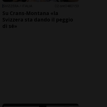
SVIZZERA / ITALIA
2 ore
48
153
Su Crans-Montana «la
Svizzera sta dando il peggio
di sé»