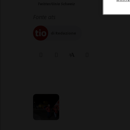
Twitter/Unia Schweiz
Fonte ats
di Redazione