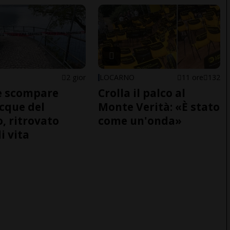
2 gior
LOCARNO
11 ore
132
e scompare
Crolla il palco al
acque del
Monte Verità: «È stato
o, ritrovato
come un'onda»
i vita