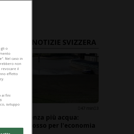
ULTIME NOTIZIE SVIZZERA
gli o
iamento
e". Nel caso in
potrebbero non
 revocare il
anno effetto
cy.
ai fini
ti
ico, sviluppo
SVIZZERA
47 min
3
Il Reno senza più acqua:
allarme rosso per l'economia
svizzera
cetto