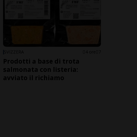
SVIZZERA
4 ore
7
Prodotti a base di trota
salmonata con listeria:
avviato il richiamo