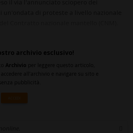
o il via l'annunciato sciopero dei
 di un'ondata di proteste a livello nazionale
 del Contratto nazionale mantello (CNM).
ostro archivio esclusivo!
to
Archivio
per leggere questo articolo,
accedere all'archivio e navigare su sito e
senza pubblicità.
ACCEDI
inonline.