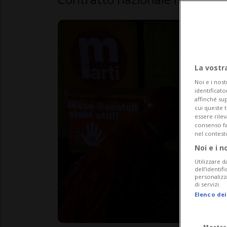
La vostr
Noi e i nost
identificato
affinché sup
cui queste 
essere rile
consenso fac
nel contest
Noi e i n
Utilizzare d
dell’identif
personalizz
di servizi.
Elenco dei
Mostra