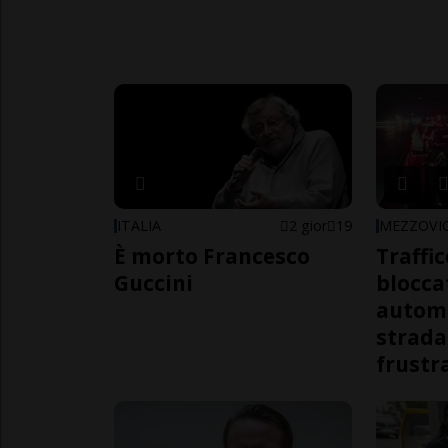
ITALIA
2 gior
19
MEZZOVI
È morto Francesco
Traffi
Guccini
blocca
automo
strada
frustr