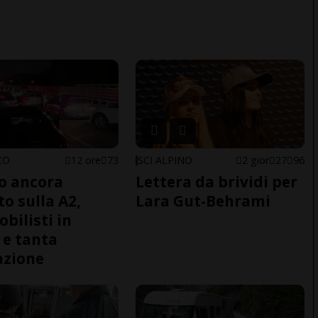
CO
12 ore
73
SCI ALPINO
2 gior
27
96
co ancora
Lettera da brividi per
to sulla A2,
Lara Gut-Behrami
bilisti in
 e tanta
azione