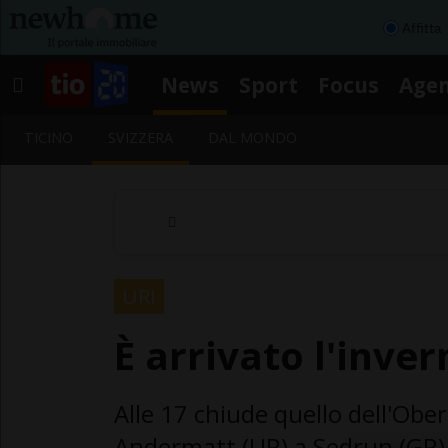
Affitta
News
Sport
Focus
Age
TICINO
SVIZZERA
DAL MONDO
URI
È arrivato l'inver
Alle 17 chiude quello dell'Ober
Andermatt (UR) a Sedrun (GR)