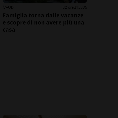
VAUD
2 ore
15
36
Famiglia torna dalle vacanze
e scopre di non avere più una
casa