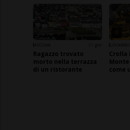
ASCONA
1 gior
LOCARNO
Ragazzo trovato
Crolla 
morto nella terrazza
Monte 
di un ristorante
come 