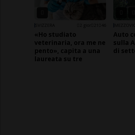
SVIZZERA
2 gior
21
46
MEZZOVI
«Ho studiato
Auto c
veterinaria, ora me ne
sulla A
pento», capita a una
di sett
laureata su tre