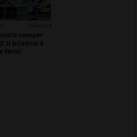
CO
16 ore
14
ontro camper
2: il bilancio è
e feriti