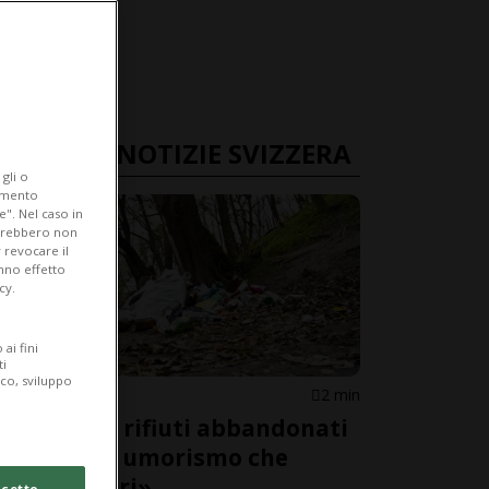
ULTIME NOTIZIE SVIZZERA
gli o
iamento
e". Nel caso in
potrebbero non
 revocare il
anno effetto
cy.
ai fini
ti
ico, sviluppo
SVIZZERA
2 min
«Contro i rifiuti abbandonati
serve più umorismo che
rimproveri»
cetto