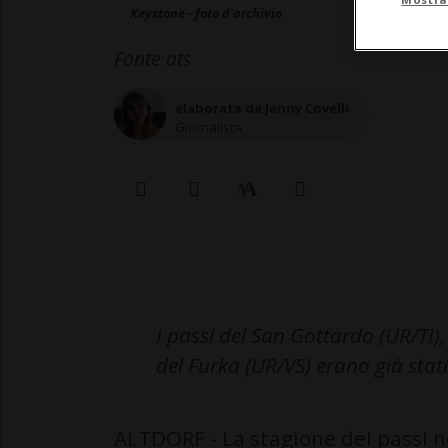
Keystone - foto d'archivio
Fonte ats
elaborata da Jenny Covelli
Giornalista
I passi del San Gottardo (UR/TI),
del Furka (UR/VS) erano già stat
ALTDORF - La stagione dei passi n