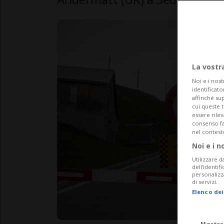
La vostr
Noi e i nost
identificato
affinché sup
cui queste 
essere rile
consenso fac
nel contest
Noi e i n
Utilizzare d
dell’identif
personalizz
di servizi.
Elenco dei
Mostra