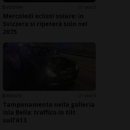
SVIZZERA
1 ora
2
Mercoledì eclissi solare: in
Svizzera si ripeterà solo nel
2075
GRIGIONI
1 ora
4
Tamponamento nella galleria
Isla Bella: traffico in tilt
sull’A13