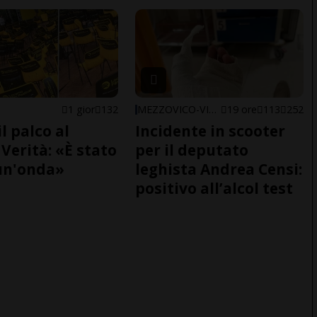
1 gior
132
MEZZOVICO-VIRA
19 ore
113
252
il palco al
Incidente in scooter
Verità: «È stato
per il deputato
un'onda»
leghista Andrea Censi:
positivo all’alcol test