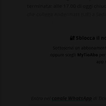
terminata: alle 17.00 di oggi chiud
che collega Andermatt (UR) a Sedr
Dipartimento delle costruzio...
🔐 Sblocca il n
Sottoscrivi un abbonamen
oppure scegli
MyTioAbo
per 
app 
Entra nel
canale WhatsApp
di Tic