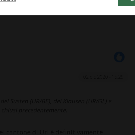
02 dic 2020 - 15:29
 del Susten (UR/BE), del Klausen (UR/GL) e
i chiusi precedentemente.
el cantone di Uri è definitivamente