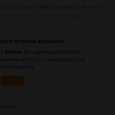
e infatti quello dell'Oberalp (2044 metri),
un (GR). Lo ha comunicato oggi il
ostro archivio esclusivo!
to
Archivio
per leggere questo articolo,
accedere all'archivio e navigare su sito e
senza pubblicità.
ACCEDI
inonline.