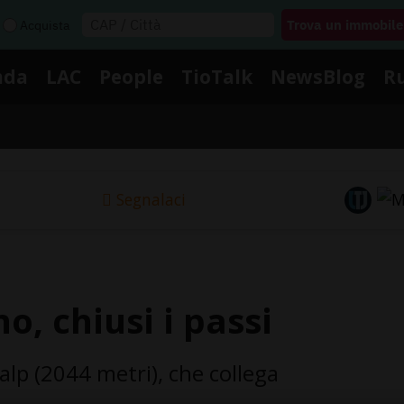
Acquista
nda
LAC
People
TioTalk
NewsBlog
R
Segnalaci
no, chiusi i passi
alp (2044 metri), che collega