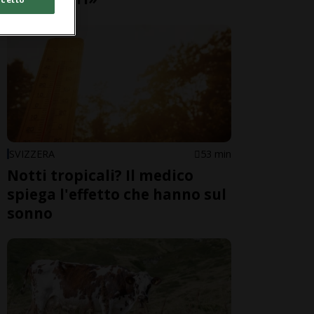
SVIZZERA
53 min
Notti tropicali? Il medico
spiega l'effetto che hanno sul
sonno