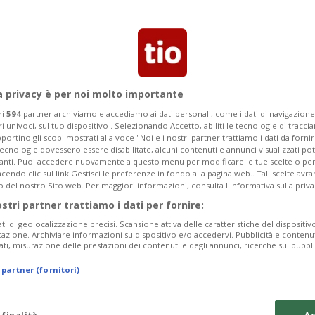
a privacy è per noi molto importante
ri
594
partner archiviamo e accediamo ai dati personali, come i dati di navigazione 
ri univoci, sul tuo dispositivo . Selezionando Accetto, abiliti le tecnologie di tracc
portino gli scopi mostrati alla voce "Noi e i nostri partner trattiamo i dati da fornir
tecnologie dovessero essere disabilitate, alcuni contenuti e annunci visualizzati 
vanti. Puoi accedere nuovamente a questo menu per modificare le tue scelte o per
endo clic sul link Gestisci le preferenze in fondo alla pagina web.. Tali scelte avr
o del nostro Sito web. Per maggiori informazioni, consulta l'Informativa sulla priva
ostri partner trattiamo i dati per fornire:
ati di geolocalizzazione precisi. Scansione attiva delle caratteristiche del dispositivo 
icazione. Archiviare informazioni su dispositivo e/o accedervi. Pubblicità e contenu
ati, misurazione delle prestazioni dei contenuti e degli annunci, ricerche sul pubbl
 partner (fornitori)
 finalità
Ac