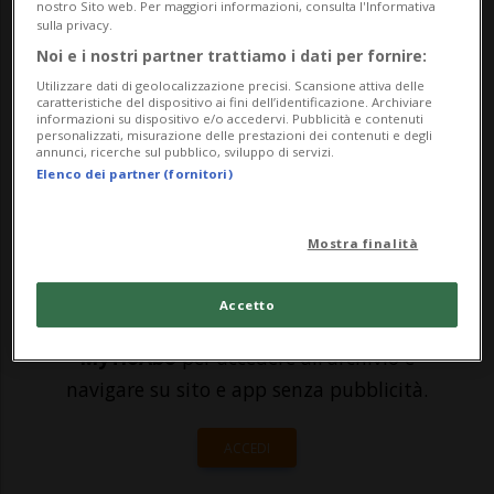
nostro Sito web. Per maggiori informazioni, consulta l'Informativa
esame delle candidature pervenute per la
sulla privacy.
successione del dimissionario Michael
Noi e i nostri partner trattiamo i dati per fornire:
Utilizzare dati di geolocalizzazione precisi. Scansione attiva delle
Lauber, la sottocommissione della
caratteristiche del dispositivo ai fini dell’identificazione. Archiviare
informazioni su dispositivo e/o accedervi. Pubblicità e contenuti
Commissione giudiziaria...
personalizzati, misurazione delle prestazioni dei contenuti e degli
annunci, ricerche sul pubblico, sviluppo di servizi.
Elenco dei partner (fornitori)
🔐 Sblocca il nostro archivio
esclusivo!
Mostra finalità
Sottoscrivi un abbonamento
Archivio
per
Accetto
leggere questo articolo, oppure scegli
MyTioAbo
per accedere all'archivio e
navigare su sito e app senza pubblicità.
ACCEDI