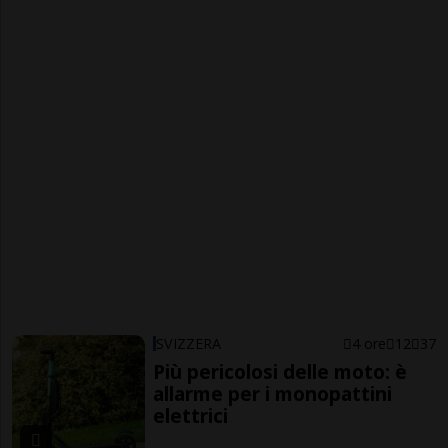
SVIZZERA
4 ore
12
37
Più pericolosi delle moto: è
allarme per i monopattini
elettrici