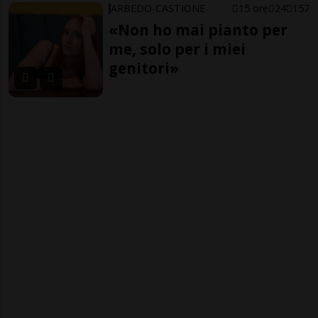
ARBEDO-CASTIONE
15 ore
24
157
«Non ho mai pianto per
me, solo per i miei
genitori»