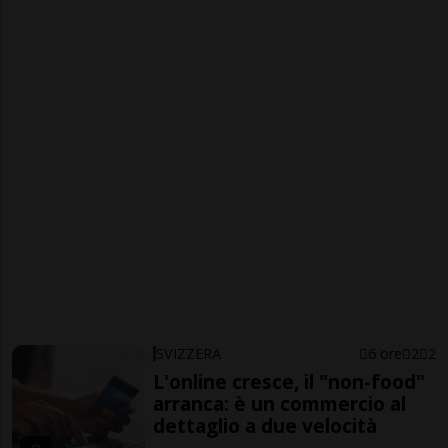
SVIZZERA
6 ore
2
2
L'online cresce, il "non-food"
arranca: è un commercio al
dettaglio a due velocità