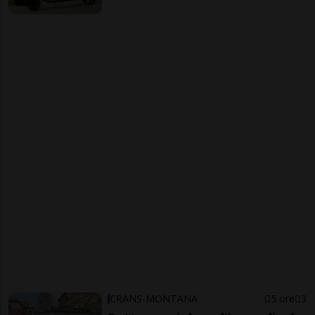
CRANS-MONTANA
5 ore
3