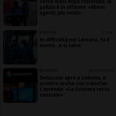
Sette mesi dopo l'incendio, la
polizia è in affanno: «Meno
agenti, più reati»
GINEVRA
5 ore
In difficoltà nel Lemano, fa il
morto...e si salva
SVIZZERA
6 ore
10
15
Swisscom apre a Lisbona, è
scontro anche con transfair.
L’azienda: «La Svizzera resta
centrale»