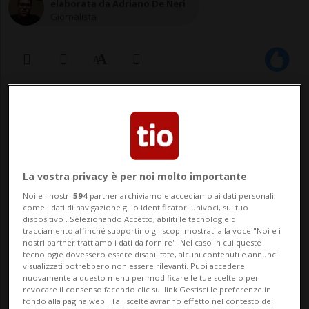
elaborata da Adriano De Neri
Giornalista
28 ott 2020 - 13:10
1
L'insediamento del nuovo
procuratore generale dovrebbe aver
La vostra privacy è per noi molto importante
luogo già il primo gennaio 2021.
Noi e i nostri
594
partner archiviamo e accediamo ai dati personali,
come i dati di navigazione gli o identificatori univoci, sul tuo
dispositivo . Selezionando Accetto, abiliti le tecnologie di
tracciamento affinché supportino gli scopi mostrati alla voce "Noi e i
nostri partner trattiamo i dati da fornire". Nel caso in cui queste
BERNA - Per il posto di Procuratore
tecnologie dovessero essere disabilitate, alcuni contenuti e annunci
visualizzati potrebbero non essere rilevanti. Puoi accedere
generale della Confederazione sono state
nuovamente a questo menu per modificare le tue scelte o per
revocare il consenso facendo clic sul link Gestisci le preferenze in
pre-selezionate tre persone. Dopo un
fondo alla pagina web.. Tali scelte avranno effetto nel contesto del