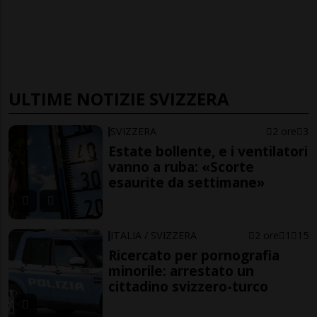
ULTIME NOTIZIE SVIZZERA
SVIZZERA
2 ore
3
Estate bollente, e i ventilatori
vanno a ruba: «Scorte
esaurite da settimane»
ITALIA / SVIZZERA
2 ore
1
15
Ricercato per pornografia
minorile: arrestato un
cittadino svizzero-turco