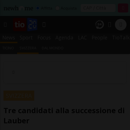
Affitta
Acquista
News
Sport
Focus
Agenda
LAC
People
TioTalk
TICINO
SVIZZERA
DAL MONDO
SVIZZERA
Tre candidati alla successione di
Lauber