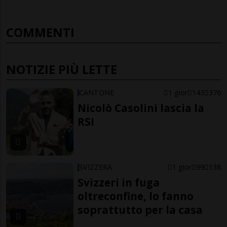
COMMENTI
NOTIZIE PIÙ LETTE
CANTONE
1 gior
143
376
Nicolò Casolini lascia la
RSI
SVIZZERA
1 gior
99
138
Svizzeri in fuga
oltreconfine, lo fanno
soprattutto per la casa