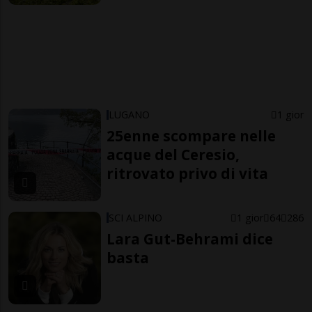
LUGANO
1 gior
25enne scompare nelle
acque del Ceresio,
ritrovato privo di vita
SCI ALPINO
1 gior
64
286
Lara Gut-Behrami dice
basta