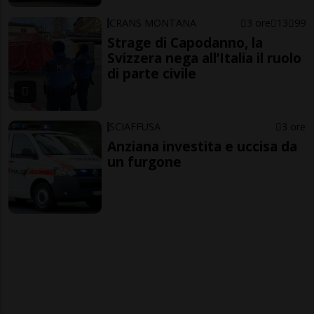
CRANS MONTANA
3 ore
13
99
Strage di Capodanno, la
Svizzera nega all’Italia il ruolo
di parte civile
SCIAFFUSA
3 ore
Anziana investita e uccisa da
un furgone