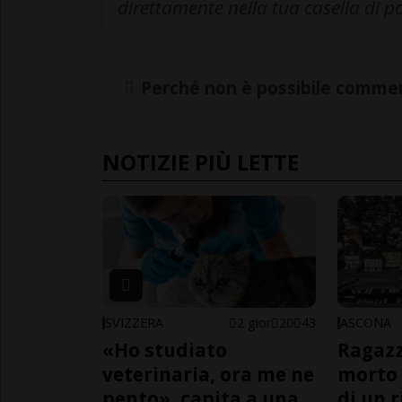
direttamente nella tua casella di p
Perché non è possibile commen
NOTIZIE PIÙ LETTE
SVIZZERA
2 gior
20
43
ASCONA
«Ho studiato
Ragazz
veterinaria, ora me ne
morto 
pento», capita a una
di un 