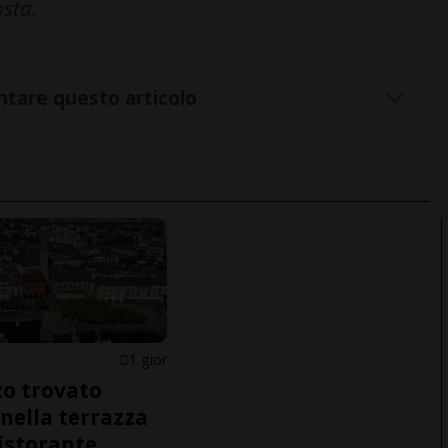
osta.
tare questo articolo
1 gior
o trovato
nella terrazza
ristorante