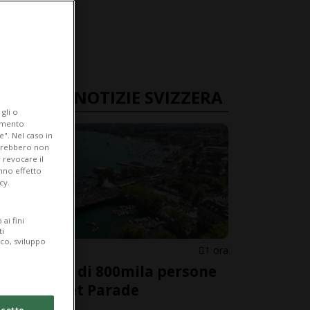
ULTIME NOTIZIE SVIZZERA
gli o
iamento
e". Nel caso in
potrebbero non
 revocare il
anno effetto
cy.
ai fini
ti
ico, sviluppo
ZURIGO
1 ora
Una folla di 800mila persone
alla Street Parade
cetto