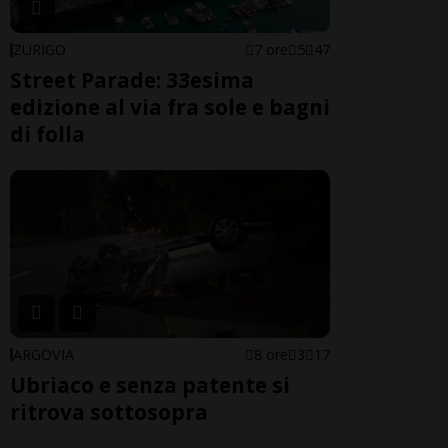
ZURIGO
7 ore
5
47
Street Parade: 33esima
edizione al via fra sole e bagni
di folla
ARGOVIA
8 ore
3
17
Ubriaco e senza patente si
ritrova sottosopra