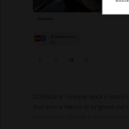
Keystone
di Redazione
Ats
ZOFINGEN - Freddy Nock è stato c
due anni e mezzo di prigione dal t
funambolo 55enne è stato riconos
intenzionale nei con...