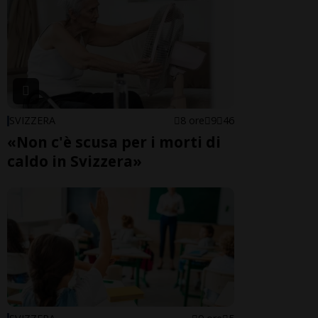
SVIZZERA
8 ore
9
46
«Non c'è scusa per i morti di
caldo in Svizzera»