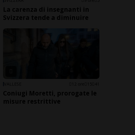
SVIZZERA
9 ore
5
La carenza di insegnanti in
Svizzera tende a diminuire
VALLESE
12 ore
15
41
Coniugi Moretti, prorogate le
misure restrittive