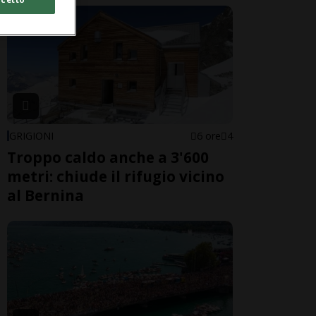
GRIGIONI
6 ore
4
Troppo caldo anche a 3'600
metri: chiude il rifugio vicino
al Bernina