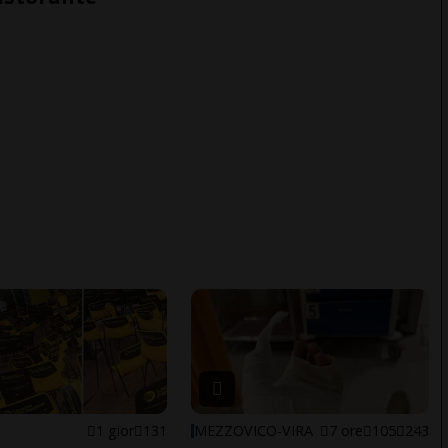
1 gior
131
MEZZOVICO-VIRA
7 ore
105
243