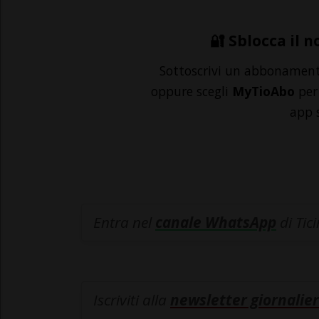
🔐 Sblocca il n
Sottoscrivi un abbonamen
oppure scegli
MyTioAbo
per 
app 
Entra nel
canale WhatsApp
di Tic
Iscriviti alla
newsletter giornalier