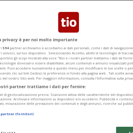
iconosciuto colpevole di tentato
ronti di sua moglie
a privacy è per noi molto importante
ri
594
partner archiviamo e accediamo ai dati personali, come i dati di navigazione 
ri univoci, sul tuo dispositivo . Selezionando Accetto, abiliti le tecnologie di tracc
portino gli scopi mostrati alla voce "Noi e i nostri partner trattiamo i dati da fornir
tecnologie dovessero essere disabilitate, alcuni contenuti e annunci visualizzati 
vanti. Puoi accedere nuovamente a questo menu per modificare le tue scelte o per
endo clic sul link Gestisci le preferenze in fondo alla pagina web.. Tali scelte avr
o del nostro Sito web. Per maggiori informazioni, consulta l'Informativa sulla priva
ostri partner trattiamo i dati per fornire:
ati di geolocalizzazione precisi. Scansione attiva delle caratteristiche del dispositivo 
icazione. Archiviare informazioni su dispositivo e/o accedervi. Pubblicità e contenu
ati, misurazione delle prestazioni dei contenuti e degli annunci, ricerche sul pubbl
 partner (fornitori)
 finalità
Ac