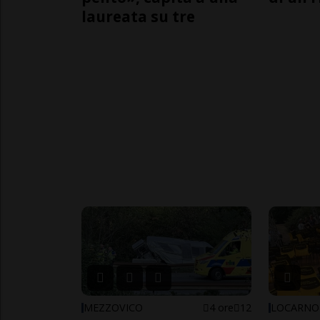
laureata su tre
MEZZOVICO
4 ore
12
LOCARNO