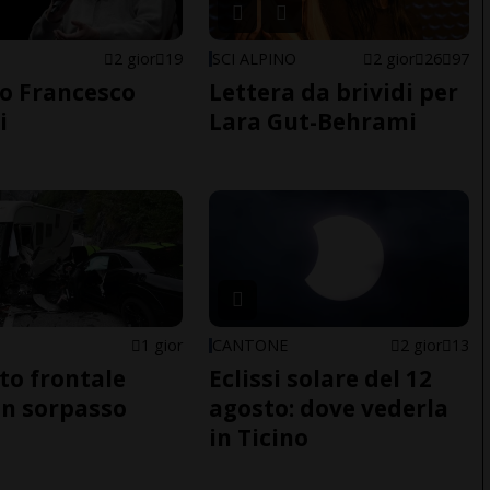
2 gior
19
SCI ALPINO
2 gior
26
97
o Francesco
Lettera da brividi per
i
Lara Gut-Behrami
1 gior
CANTONE
2 gior
13
to frontale
Eclissi solare del 12
n sorpasso
agosto: dove vederla
in Ticino