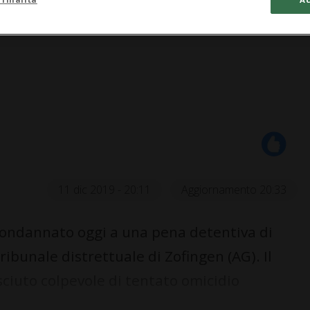
11 dic 2019 - 20:11
Aggiornamento 20:33
ondannato oggi a una pena detentiva di
ribunale distrettuale di Zofingen (AG). Il
ciuto colpevole di tentato omicidio