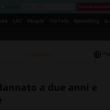
Acquista
nda
LAC
People
TioTalk
NewsBlog
R
Segnalaci
annato a due anni e
e