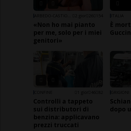
ARBEDO-CASTIONE
2 gior
26
154
ITALIA
«Non ho mai pianto
È mort
per me, solo per i miei
Guccin
genitori»
CONFINE
1 gior
46
82
GRIGIONI
Controlli a tappeto
Schian
sui distributori di
dopo u
benzina: applicavano
prezzi truccati