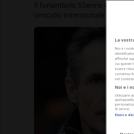
Il funambolo 55enne è stato r
omicidio intenzionale nei conf
La vostr
Noi e i nost
identificato
affinché sup
cui queste 
essere rile
consenso fac
nel contest
Noi e i n
Utilizzare d
dell’identif
personalizz
di servizi.
Elenco dei
Mostra