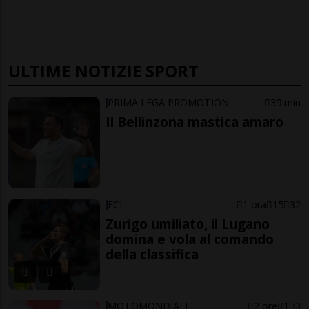
ULTIME NOTIZIE SPORT
PRIMA LEGA PROMOTION
39 min
Il Bellinzona mastica amaro
FCL
1 ora
15
32
Zurigo umiliato, il Lugano
domina e vola al comando
della classifica
MOTOMONDIALE
2 ore
1
3