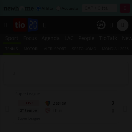
Affitta
Acquista
s
Sport
Focus
Agenda
LAC
People
TioTalk
New
TENNIS
MOTORI
ALTRI SPORT
SESTO UOMO
MONDIALI 2026
Super League
Su
2
Basilea
LIVE
0
Thun
2° tempo
Super League
S