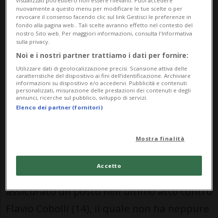
visualizzati potrebbero non essere rilevanti. Puoi accedere
nuovamente a questo menu per modificare le tue scelte o per
revocare il consenso facendo clic sul link Gestisci le preferenze in
fondo alla pagina web.. Tali scelte avranno effetto nel contesto del
TENNIS: Risultati e classifiche
nostro Sito web. Per maggiori informazioni, consulta l'Informativa
sulla privacy.
PARIGI -
Alexander Zverev
(Atp 3) ha
Noi e i nostri partner trattiamo i dati per fornire:
Utilizzare dati di geolocalizzazione precisi. Scansione attiva delle
raggiunto la sua quarta finale Slam e
caratteristiche del dispositivo ai fini dell’identificazione. Archiviare
informazioni su dispositivo e/o accedervi. Pubblicità e contenuti
domenica andrà a caccia del suo primo
personalizzati, misurazione delle prestazioni dei contenuti e degli
annunci, ricerche sul pubblico, sviluppo di servizi.
Major.
Elenco dei partner (fornitori)
Battendo in semifinale il ceco Jakub
Mostra finalità
Mensik (27), il tedesco - vittorioso con il
Accetto
punteggio di 7-5, 6-2, 3-6, 6-3 - si è dunque
assicurato un posto nell'ultimo atto contro
Flavio Cobolli (14), il quale non ha neppure