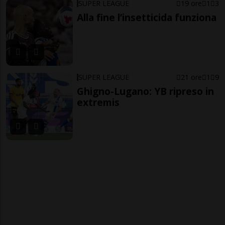
SUPER LEAGUE
19 ore
1
3
Alla fine l’insetticida funziona
SUPER LEAGUE
21 ore
1
9
Ghigno-Lugano: YB ripreso in
extremis