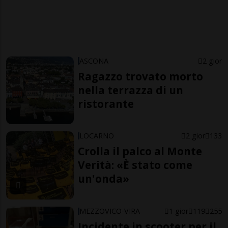
ASCONA
2 gior
Ragazzo trovato morto
nella terrazza di un
ristorante
LOCARNO
2 gior
133
Crolla il palco al Monte
Verità: «È stato come
un'onda»
MEZZOVICO-VIRA
1 gior
119
255
Incidente in scooter per il