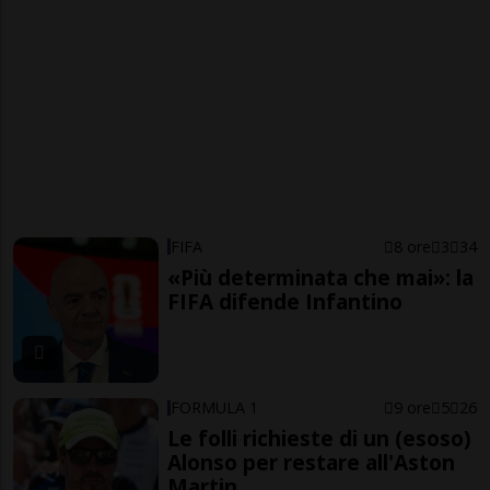
FIFA
8 ore
3
34
«Più determinata che mai»: la
FIFA difende Infantino
FORMULA 1
9 ore
5
26
Le folli richieste di un (esoso)
Alonso per restare all'Aston
Martin