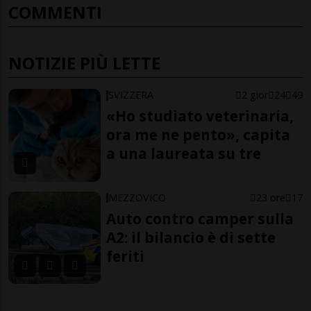
COMMENTI
NOTIZIE PIÙ LETTE
SVIZZERA
2 gior
24
49
«Ho studiato veterinaria,
ora me ne pento», capita
a una laureata su tre
MEZZOVICO
23 ore
17
Auto contro camper sulla
A2: il bilancio è di sette
feriti