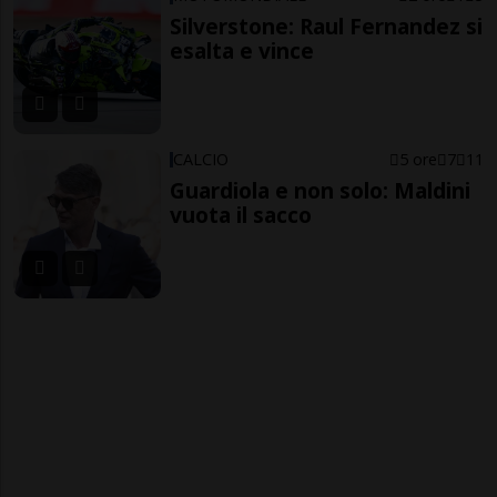
Silverstone: Raul Fernandez si
esalta e vince
CALCIO
5 ore
7
11
Guardiola e non solo: Maldini
vuota il sacco