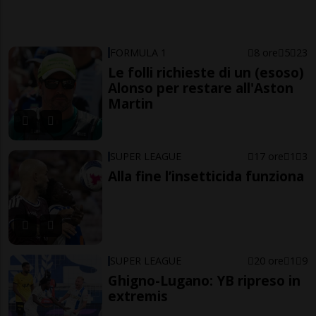
FORMULA 1
8 ore
5
23
Le folli richieste di un (esoso)
Alonso per restare all'Aston
Martin
SUPER LEAGUE
17 ore
1
3
Alla fine l’insetticida funziona
SUPER LEAGUE
20 ore
1
9
Ghigno-Lugano: YB ripreso in
extremis