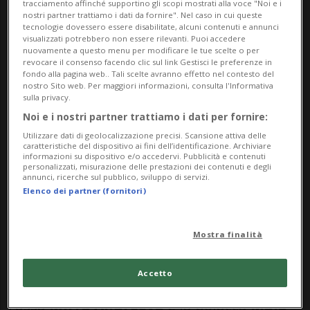
tracciamento affinché supportino gli scopi mostrati alla voce "Noi e i
nostri partner trattiamo i dati da fornire". Nel caso in cui queste
tecnologie dovessero essere disabilitate, alcuni contenuti e annunci
visualizzati potrebbero non essere rilevanti. Puoi accedere
nuovamente a questo menu per modificare le tue scelte o per
revocare il consenso facendo clic sul link Gestisci le preferenze in
fondo alla pagina web.. Tali scelte avranno effetto nel contesto del
Nessun risultato trovato.
nostro Sito web. Per maggiori informazioni, consulta l'Informativa
sulla privacy.
Noi e i nostri partner trattiamo i dati per fornire:
Utilizzare dati di geolocalizzazione precisi. Scansione attiva delle
TENNIS: Risultati e classifiche
caratteristiche del dispositivo ai fini dell’identificazione. Archiviare
informazioni su dispositivo e/o accedervi. Pubblicità e contenuti
personalizzati, misurazione delle prestazioni dei contenuti e degli
annunci, ricerche sul pubblico, sviluppo di servizi.
PARIGI - Sarà una finale tanto
Elenco dei partner (fornitori)
sorprendente quanto inedita quella che
sabato assegnerà il titolo del
Roland
Mostra finalità
Garros,
secondo Slam della stagione. Sul
Accetto
Philippe-Chatrier si sfideranno infatti la
russa
Mirra Andreeva
e la polacca
Maja