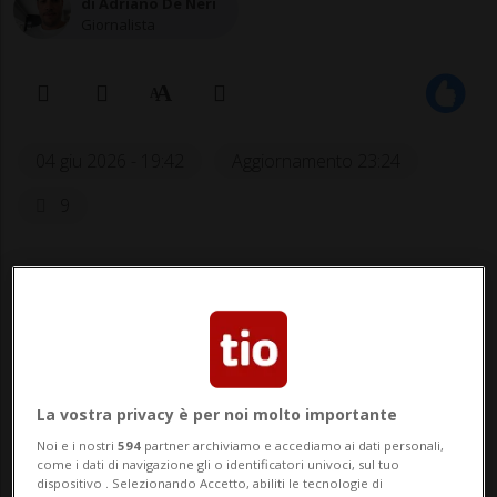
di Adriano De Neri
Giornalista
04 giu 2026 - 19:42
Aggiornamento 23:24
9
La vostra privacy è per noi molto importante
Noi e i nostri
594
partner archiviamo e accediamo ai dati personali,
come i dati di navigazione gli o identificatori univoci, sul tuo
Nessun risultato trovato.
dispositivo . Selezionando Accetto, abiliti le tecnologie di