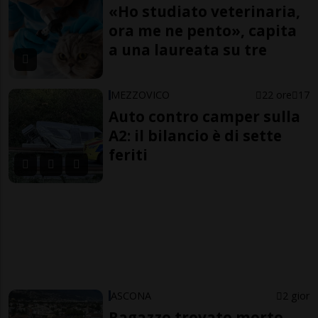
«Ho studiato veterinaria,
ora me ne pento», capita
a una laureata su tre
MEZZOVICO
22 ore
17
Auto contro camper sulla
A2: il bilancio è di sette
feriti
ASCONA
2 gior
Ragazzo trovato morto