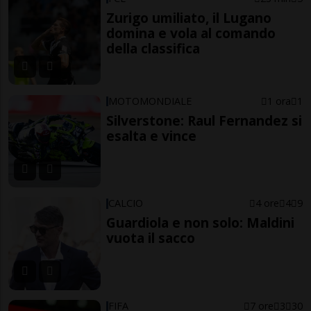
Zurigo umiliato, il Lugano
domina e vola al comando
della classifica
MOTOMONDIALE
1 ora
1
Silverstone: Raul Fernandez si
esalta e vince
CALCIO
4 ore
4
9
Guardiola e non solo: Maldini
vuota il sacco
FIFA
7 ore
3
30