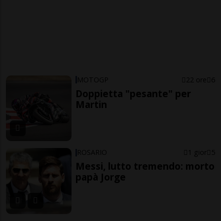
MOTOGP
22 ore
6
Doppietta "pesante" per
Martin
ROSARIO
1 gior
5
Messi, lutto tremendo: morto
papà Jorge