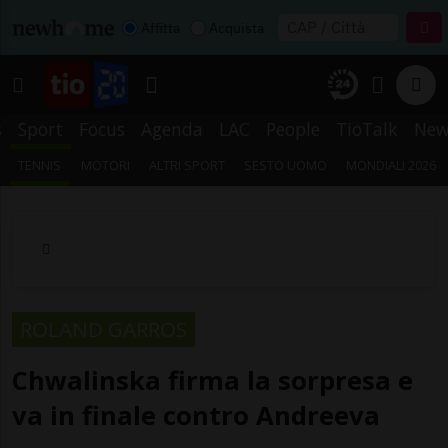
Affitta
Acquista
s
Sport
Focus
Agenda
LAC
People
TioTalk
New
TENNIS
MOTORI
ALTRI SPORT
SESTO UOMO
MONDIALI 2026
ROLAND GARROS
Chwalinska firma la sorpresa e
va in finale contro Andreeva