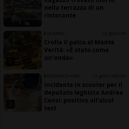
nella terrazza di un
ristorante
LOCARNO
2 gior
134
Crolla il palco al Monte
Verità: «È stato come
un'onda»
MEZZOVICO-VIRA
1 gior
118
254
Incidente in scooter per il
deputato leghista Andrea
Censi: positivo all’alcol
test