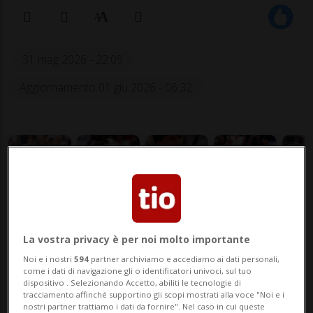
31 mag 2026 - 22:09
Aggiornamento 01 giu 2026 - 06:32
Qualificati e pronti a battersi pure
La vostra privacy è per noi molto importante
Mensik e Fonseca
Noi e i nostri
594
partner archiviamo e accediamo ai dati personali,
come i dati di navigazione gli o identificatori univoci, sul tuo
dispositivo . Selezionando Accetto, abiliti le tecnologie di
tracciamento affinché supportino gli scopi mostrati alla voce "Noi e i
nostri partner trattiamo i dati da fornire". Nel caso in cui queste