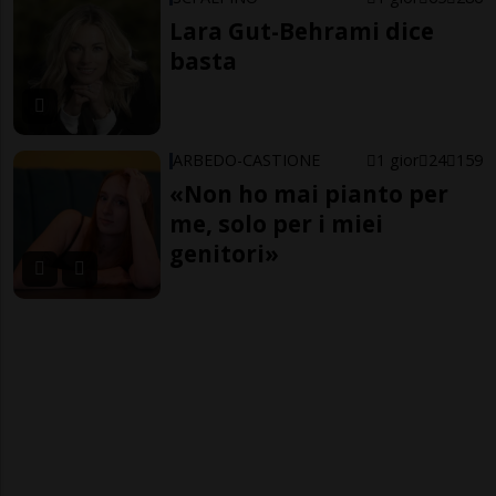
Lara Gut-Behrami dice
basta
ARBEDO-CASTIONE
1 gior
24
159
«Non ho mai pianto per
me, solo per i miei
genitori»