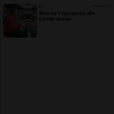
HCL
16 ore
13
Riserva il tuo posto alla
Cornèr Arena