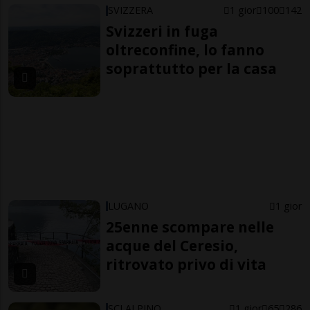
SVIZZERA
1 gior
100
142
Svizzeri in fuga
oltreconfine, lo fanno
soprattutto per la casa
LUGANO
1 gior
25enne scompare nelle
acque del Ceresio,
ritrovato privo di vita
SCI ALPINO
1 gior
65
286