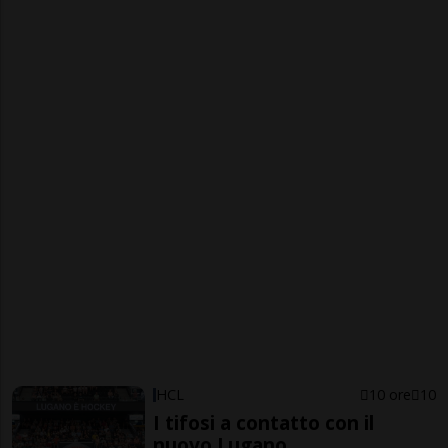
HCL
10 ore
10
I tifosi a contatto con il
nuovo Lugano