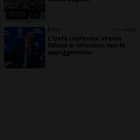
FOTO
UEFA
13 ore
21
L'Uefa conferma: «Persa
fiducia in Infantino, non lo
appoggeremo»