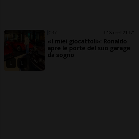
CR7
18 ore
21
71
«I miei giocattoli»: Ronaldo
apre le porte del suo garage
da sogno