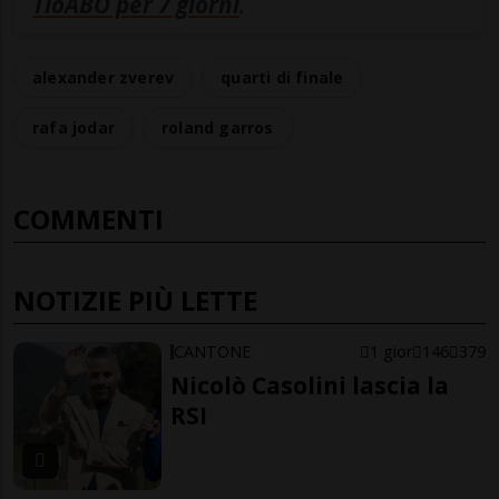
TioABO per 7 giorni
.
alexander zverev
quarti di finale
rafa jodar
roland garros
COMMENTI
NOTIZIE PIÙ LETTE
CANTONE
1 gior
146
379
Nicolò Casolini lascia la
RSI