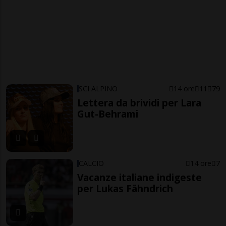
SCI ALPINO
14 ore
11
79
Lettera da brividi per Lara
Gut-Behrami
CALCIO
14 ore
7
Vacanze italiane indigeste
per Lukas Fähndrich