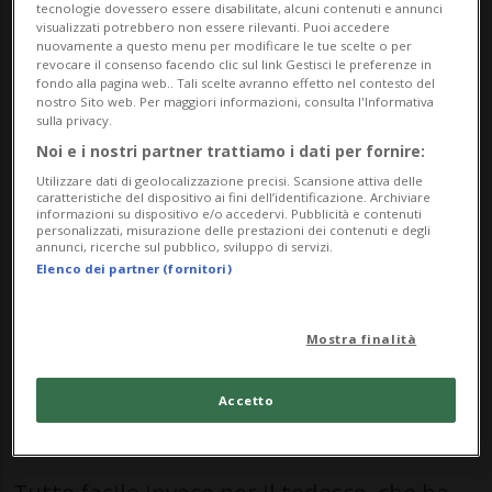
TENNIS: Risultati e classifiche
tecnologie dovessero essere disabilitate, alcuni contenuti e annunci
visualizzati potrebbero non essere rilevanti. Puoi accedere
nuovamente a questo menu per modificare le tue scelte o per
revocare il consenso facendo clic sul link Gestisci le preferenze in
PARIGI - Il primo quarto di finale “fissato” al
fondo alla pagina web.. Tali scelte avranno effetto nel contesto del
nostro Sito web. Per maggiori informazioni, consulta l'Informativa
Roland Garros vedrà sfidarsi
Rafa Jodar
e
sulla privacy.
Alexander Zverev
. Lo spagnolo ha
Noi e i nostri partner trattiamo i dati per fornire:
allungato la sua corsa nello Slam francese
Utilizzare dati di geolocalizzazione precisi. Scansione attiva delle
caratteristiche del dispositivo ai fini dell’identificazione. Archiviare
informazioni su dispositivo e/o accedervi. Pubblicità e contenuti
superando, al termine di una maratona di
personalizzati, misurazione delle prestazioni dei contenuti e degli
annunci, ricerche sul pubblico, sviluppo di servizi.
cinque set, il connazionale Pablo Carreño-
Elenco dei partner (fornitori)
Busta. Sotto di due set, il 19enne
madrileno si è preso la qualificazione con
Mostra finalità
una rimonta prepotente, chiudendo 4-6, 4-
Accetto
6, 6-1, 6-2, 6-2.
Tutto facile invece per il tedesco, che ha