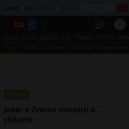
Affitta
Acquista
s
Sport
Focus
Agenda
LAC
People
TioTalk
New
TENNIS
MOTORI
ALTRI SPORT
SESTO UOMO
MONDIALI 2026
TENNIS
Jodar e Zverev vincenti e...
sfidanti