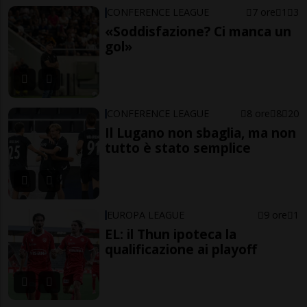
CONFERENCE LEAGUE
7 ore
1
3
«Soddisfazione? Ci manca un
gol»
CONFERENCE LEAGUE
8 ore
8
20
Il Lugano non sbaglia, ma non
tutto è stato semplice
EUROPA LEAGUE
9 ore
1
EL: il Thun ipoteca la
qualificazione ai playoff