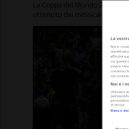
La Coppa del Mondo 2026 si è 
ottenuto dai messicani (e tre ca
La vostr
Noi e i nost
identificato
affinché sup
cui queste 
essere rile
consenso fac
nel contest
Noi e i n
Utilizzare d
dell’identif
personalizz
di servizi.
Elenco dei
Mostra