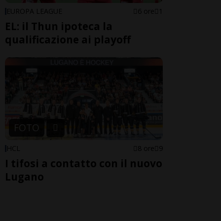
EUROPA LEAGUE
6 ore
1
EL: il Thun ipoteca la
qualificazione ai playoff
FOTO
HCL
8 ore
9
I tifosi a contatto con il nuovo
Lugano