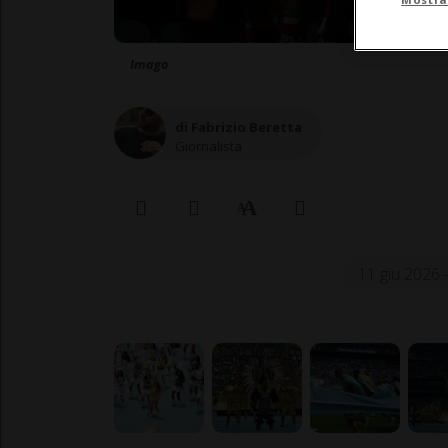
Imago
di Fabrizio Beretta
Giornalista
11 giu 2026 