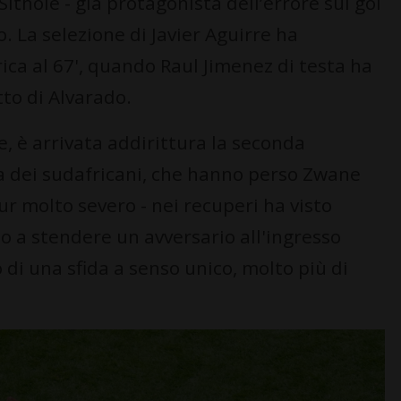
Sithole - già protagonista dell’errore sul gol
. La selezione di Javier Aguirre ha
ica al 67', quando Raul Jimenez di testa ha
to di Alvarado.
, è arrivata addirittura la seconda
a dei sudafricani, che hanno perso Zwane
r molto severo - nei recuperi ha visto
 a stendere un avversario all'ingresso
o di una sfida a senso unico, molto più di