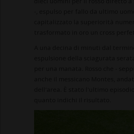
dieci uomini per il rosso diretto a 
-, espulso per fallo da ultimo uomo
capitalizzato la superiorità numer
trasformato in oro un cross perfet
A una decina di minuti dal termine
espulsione della sciagurata serat
per una manata. Rosso che - seppu
anche il messicano Montes, andato
dell'area. È stato l'ultimo episodi
quanto indichi il risultato.