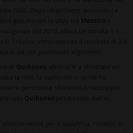
ondo 2026. Dopo chiacchiere, pronostici e
lcio giocato con la sfida tra
Messico
e
 inaugurale del 2010, allora terminata 1-1.
El Tricolor, vittorioso con il risultato di 2-0
ata al via con pochissimi argomenti.
rma di
Quiñones
, abile al 9' a sfruttare un
vata la rete, la nazionale in verde ha
ndersi pericolosa, sfiorando il raddoppio
scatenato
Quiñones
(attaccante dell'Al
a ulteriormente per il Sudafrica, rimasto in