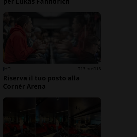
per Lukas Fähndrich
HCL
13 ore
13
Riserva il tuo posto alla
Cornèr Arena