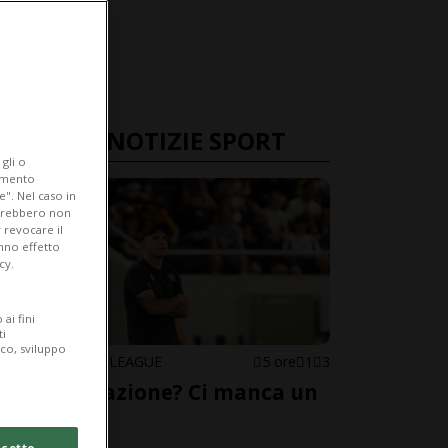
ULTIME NOTIZIE SPORT
gli o
iamento
e". Nel caso in
potrebbero non
 revocare il
anno effetto
cy.
ai fini
ti
ico, sviluppo
CONFERENCE LEAGUE
5 ore
1
3
«Soddisfazione? Ci manca un
gol»
cetto