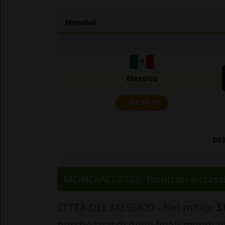
Mondiali
Messico
ISCRIVITI
DE
MONDIALI 2026: Risultati e class
CITTÀ DEL MESSICO - Nel mitico
S
perché teatro delle finali mondia