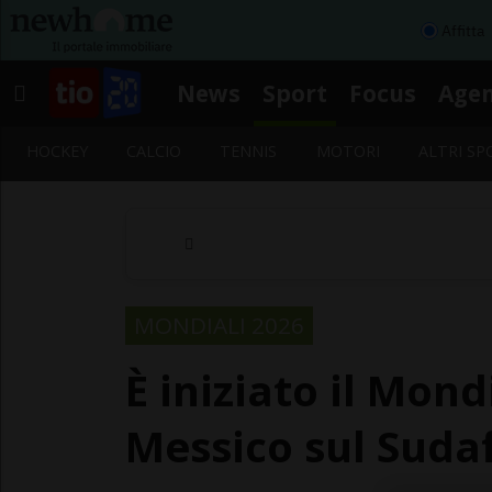
Affitta
News
Sport
Focus
Age
HOCKEY
CALCIO
TENNIS
MOTORI
ALTRI SP
MONDIALI 2026
È iniziato il Mond
Messico sul Suda