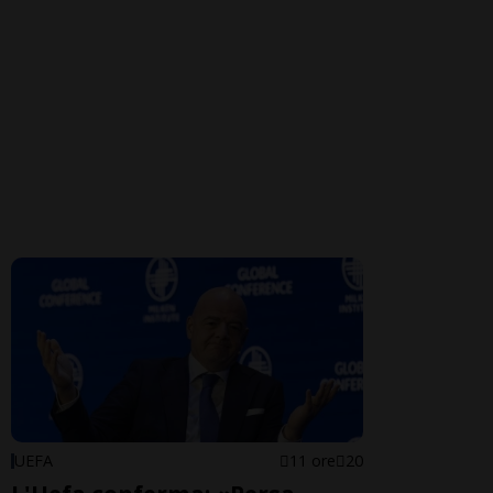
UEFA
11 ore
20