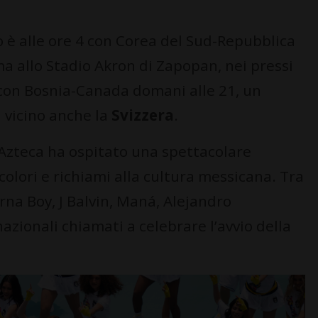
 è alle ore 4 con Corea del Sud-Repubblica
 allo Stadio Akron di Zapopan, nei pressi
 con Bosnia-Canada domani alle 21, un
 vicino anche la
Svizzera
.
 l’Azteca ha ospitato una spettacolare
olori e richiami alla cultura messicana. Tra
urna Boy, J Balvin, Maná, Alejandro
azionali chiamati a celebrare l’avvio della