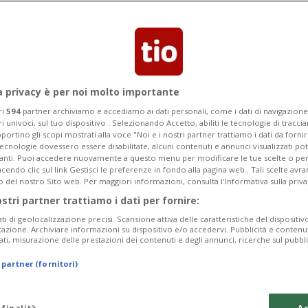
aperta con il successo per 2-0
rtellini rossi).
a privacy è per noi molto importante
ri
594
partner archiviamo e accediamo ai dati personali, come i dati di navigazione 
ri univoci, sul tuo dispositivo . Selezionando Accetto, abiliti le tecnologie di tracc
portino gli scopi mostrati alla voce "Noi e i nostri partner trattiamo i dati da fornir
tecnologie dovessero essere disabilitate, alcuni contenuti e annunci visualizzati 
vanti. Puoi accedere nuovamente a questo menu per modificare le tue scelte o per
endo clic sul link Gestisci le preferenze in fondo alla pagina web.. Tali scelte avr
o del nostro Sito web. Per maggiori informazioni, consulta l'Informativa sulla priva
ostri partner trattiamo i dati per fornire:
ati di geolocalizzazione precisi. Scansione attiva delle caratteristiche del dispositivo 
icazione. Archiviare informazioni su dispositivo e/o accedervi. Pubblicità e contenu
ati, misurazione delle prestazioni dei contenuti e degli annunci, ricerche sul pubbl
 partner (fornitori)
 finalità
Ac