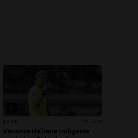
CALCIO
12 ore
7
Vacanze italiane indigeste