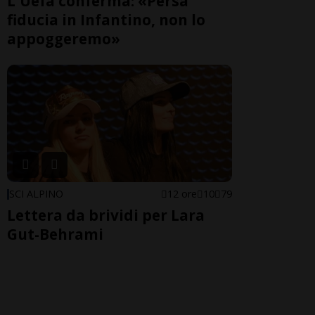
L'Uefa conferma: «Persa
fiducia in Infantino, non lo
appoggeremo»
SCI ALPINO
12 ore
10
79
Lettera da brividi per Lara
Gut-Behrami