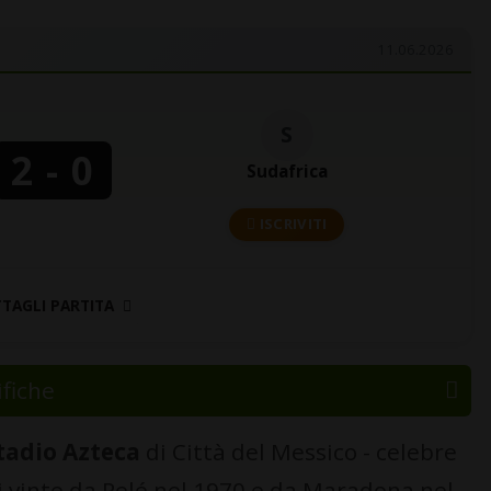
11.06.2026
S
2 - 0
Sudafrica
ISCRIVITI
TTAGLI PARTITA
ifiche
tadio Azteca
di Città del Messico - celebre
li vinte da Pelé nel 1970 e da Maradona nel