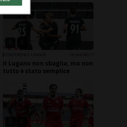
CONFERENCE LEAGUE
6 ore
8
17
Il Lugano non sbaglia, ma non
tutto è stato semplice