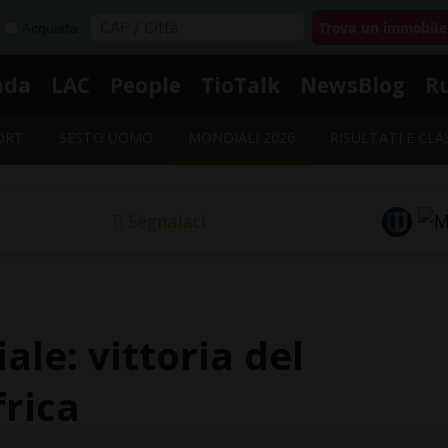
Acquista
nda
LAC
People
TioTalk
NewsBlog
R
ORT
SESTO UOMO
MONDIALI 2026
RISULTATI E CLA
Segnalaci
iale: vittoria del
frica