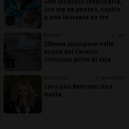
«Ho studiato veterinaria,
ora me ne pento», capita
a una laureata su tre
LUGANO
1 gior
25enne scompare nelle
acque del Ceresio,
ritrovato privo di vita
SCI ALPINO
1 gior
66
287
Lara Gut-Behrami dice
basta