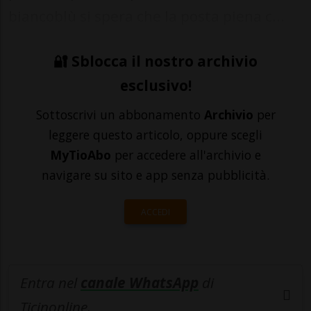
biancoblù si spera che la posta piena c...
🔐 Sblocca il nostro archivio
esclusivo!
Sottoscrivi un abbonamento
Archivio
per
leggere questo articolo, oppure scegli
MyTioAbo
per accedere all'archivio e
navigare su sito e app senza pubblicità.
ACCEDI
Entra nel
canale WhatsApp
di
Ticinonline.