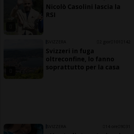
Nicolò Casolini lascia la
RSI
SVIZZERA
2 gior
101
142
Svizzeri in fuga
oltreconfine, lo fanno
soprattutto per la casa
SVIZZERA
14 ore
9
31