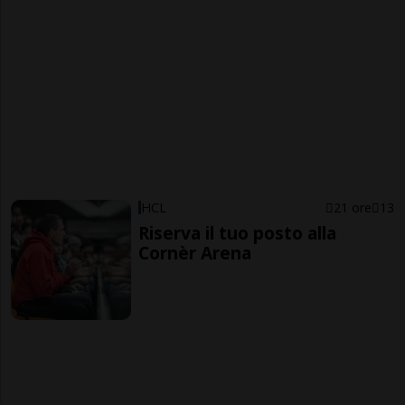
HCL
21 ore
13
Riserva il tuo posto alla
Cornèr Arena