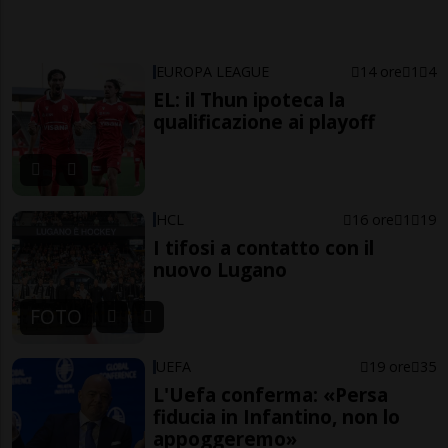
EUROPA LEAGUE
14 ore
1
4
EL: il Thun ipoteca la
qualificazione ai playoff
HCL
16 ore
1
19
I tifosi a contatto con il
nuovo Lugano
FOTO
UEFA
19 ore
35
L'Uefa conferma: «Persa
fiducia in Infantino, non lo
appoggeremo»