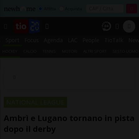
Affitta
Acquista
s
Sport
Focus
Agenda
LAC
People
TioTalk
New
HOCKEY
CALCIO
TENNIS
MOTORI
ALTRI SPORT
SESTO UOMO
NATIONAL LEAGUE
Ambrì e Lugano tornano in pista
dopo il derby