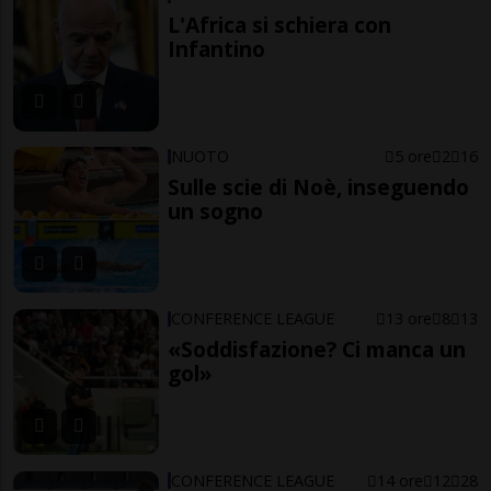
L'Africa si schiera con
Infantino
NUOTO
5 ore
2
16
Sulle scie di Noè, inseguendo
un sogno
CONFERENCE LEAGUE
13 ore
8
13
«Soddisfazione? Ci manca un
gol»
CONFERENCE LEAGUE
14 ore
12
28