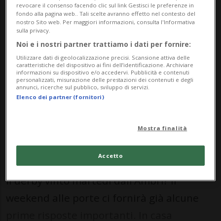
Nessun risultato trovato.
revocare il consenso facendo clic sul link Gestisci le preferenze in
fondo alla pagina web.. Tali scelte avranno effetto nel contesto del
nostro Sito web. Per maggiori informazioni, consulta l'Informativa
sulla privacy.
Noi e i nostri partner trattiamo i dati per fornire:
Utilizzare dati di geolocalizzazione precisi. Scansione attiva delle
caratteristiche del dispositivo ai fini dell’identificazione. Archiviare
Nessun risultato trovato.
informazioni su dispositivo e/o accedervi. Pubblicità e contenuti
personalizzati, misurazione delle prestazioni dei contenuti e degli
annunci, ricerche sul pubblico, sviluppo di servizi.
Elenco dei partner (fornitori)
HOCKEY: Risultati e classifiche
Mostra finalità
AMBRÌ/LUGANO - La domanda è una sola:
Accetto
che effetti avrà sulle due squadre ticinesi
il derby vinto martedì dall’Ambrì? Il
weekend alle porte ci fornirà già alcune
prime risposte importanti. In casa