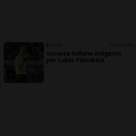
CALCIO
20 ore
10
Vacanze italiane indigeste
per Lukas Fähndrich