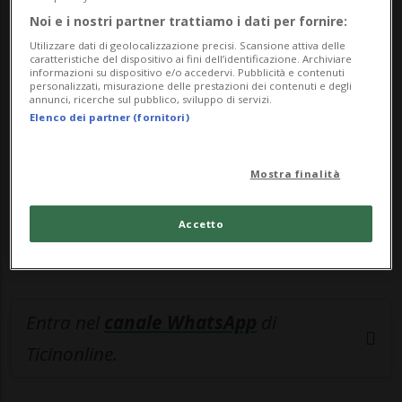
Noi e i nostri partner trattiamo i dati per fornire:
🔐 Sblocca il nostro archivio
Utilizzare dati di geolocalizzazione precisi. Scansione attiva delle
caratteristiche del dispositivo ai fini dell’identificazione. Archiviare
esclusivo!
informazioni su dispositivo e/o accedervi. Pubblicità e contenuti
personalizzati, misurazione delle prestazioni dei contenuti e degli
annunci, ricerche sul pubblico, sviluppo di servizi.
Sottoscrivi un abbonamento
Archivio
per
Elenco dei partner (fornitori)
leggere questo articolo, oppure scegli
MyTioAbo
per accedere all'archivio e
Mostra finalità
navigare su sito e app senza pubblicità.
Accetto
ACCEDI
Entra nel
canale WhatsApp
di
Ticinonline.