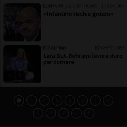
SENZA TRUCCO SENZA ING…ARNO
13 ore
60
«Infantino rischia grosso»
SCI ALPINO
17 ore
13
67
Lara Gut-Behrami lavora duro
per tornare