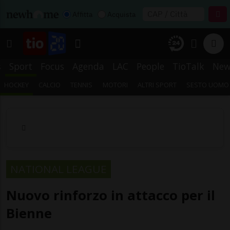
Affitta
Acquista
s
Sport
Focus
Agenda
LAC
People
TioTalk
New
HOCKEY
CALCIO
TENNIS
MOTORI
ALTRI SPORT
SESTO UOMO
NATIONAL LEAGUE
Nuovo rinforzo in attacco per il
Bienne