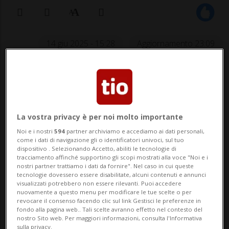
14 giu 2025 - 15:28
Aggiornamento 23:09
HOCKEY: Risultati e classifiche
BIENNE - In vista della stagione di National
La vostra privacy è per noi molto importante
League 2025/2026 il Bienne ha messo a
Noi e i nostri
594
partner archiviamo e accediamo ai dati personali,
come i dati di navigazione gli o identificatori univoci, sul tuo
segno un'operazione di mercato per
dispositivo . Selezionando Accetto, abiliti le tecnologie di
tracciamento affinché supportino gli scopi mostrati alla voce "Noi e i
quanto riguarda il proprio settore
nostri partner trattiamo i dati da fornire". Nel caso in cui queste
tecnologie dovessero essere disabilitate, alcuni contenuti e annunci
offensivo, aggiudicandosi Marcus
visualizzati potrebbero non essere rilevanti. Puoi accedere
nuovamente a questo menu per modificare le tue scelte o per
Sylvegård.Il 26enne proviene dal Växjö e
revocare il consenso facendo clic sul link Gestisci le preferenze in
fondo alla pagina web.. Tali scelte avranno effetto nel contesto del
ha firmato con i see...
nostro Sito web. Per maggiori informazioni, consulta l'Informativa
sulla privacy.