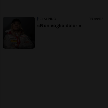
SCI ALPINO
9 ore
21
«Non voglio dolori»