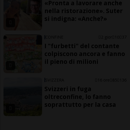
«Pronta a lavorare anche
nella ristorazione». Suter
si indigna: «Anche?»
CONFINE
2 gior
10
37
I "furbetti" del contante
colpiscono ancora e fanno
il pieno di milioni
SVIZZERA
16 ore
85
136
Svizzeri in fuga
oltreconfine, lo fanno
soprattutto per la casa