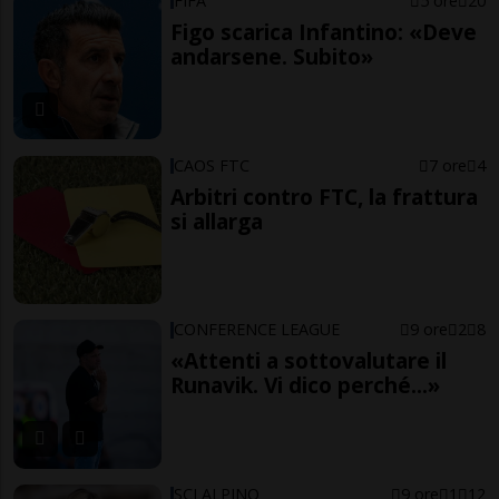
FIFA
5 ore
20
Figo scarica Infantino: «Deve
andarsene. Subito»
CAOS FTC
7 ore
4
Arbitri contro FTC, la frattura
si allarga
CONFERENCE LEAGUE
9 ore
2
8
«Attenti a sottovalutare il
Runavik. Vi dico perché...»
SCI ALPINO
9 ore
1
12