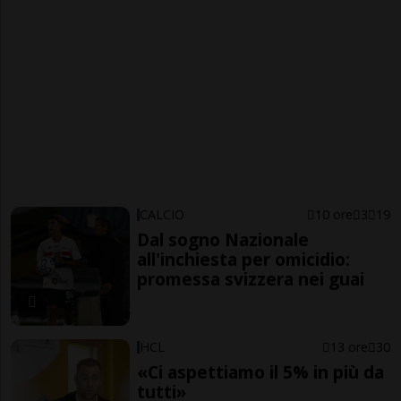
CALCIO
10 ore
3
19
Dal sogno Nazionale
all'inchiesta per omicidio:
promessa svizzera nei guai
HCL
13 ore
30
«Ci aspettiamo il 5% in più da
tutti»