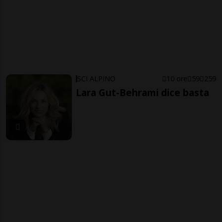
SCI ALPINO
10 ore
59
259
Lara Gut-Behrami dice basta