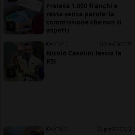
Preleva 1.000 franchi e
resta senza parole: la
commissione che non ti
aspetti
CANTONE
13 ore
98
335
Nicolò Casolini lascia la
RSI
CANTONE
2 gior
207
212