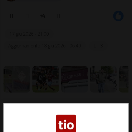
17 giu 2026 - 21:00
Aggiornamento 18 giu 2026 - 06:40
3
ACB, giovedÌ è il "giorno".