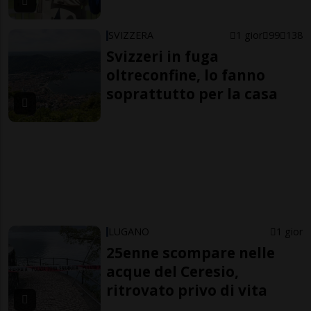
SVIZZERA
1 gior
99
138
Svizzeri in fuga
oltreconfine, lo fanno
soprattutto per la casa
LUGANO
1 gior
25enne scompare nelle
acque del Ceresio,
ritrovato privo di vita