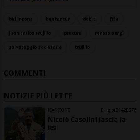
bellinzona
bentancur
debiti
fifa
juan carlos trujillo
pretura
renato sergi
salvataggio societario
trujillo
COMMENTI
NOTIZIE PIÙ LETTE
CANTONE
1 gior
142
376
Nicolò Casolini lascia la
RSI