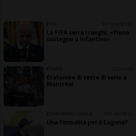
FIFA
11 ore
9
107
La FIFA serra i ranghi: «Pieno
sostegno a Infantino»
TENNIS
12 ore
3
Ecatombe di teste di serie a
Montréal
CONFERENCE LEAGUE
13 ore
3
12
Una formalità per il Lugano?