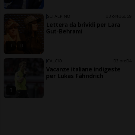
SCI ALPINO
3 ore
6
59
Lettera da brividi per Lara
Gut-Behrami
CALCIO
3 ore
4
Vacanze italiane indigeste
per Lukas Fähndrich