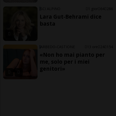
SCI ALPINO
1 gior
64
286
Lara Gut-Behrami dice
basta
ARBEDO-CASTIONE
13 ore
24
154
«Non ho mai pianto per
me, solo per i miei
genitori»