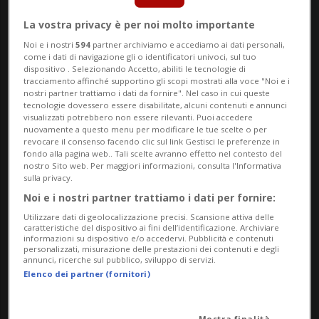
CALCIO: Risultati e classifiche
La vostra privacy è per noi molto importante
BELLINZONA - Giovedì sarà un giorno
Noi e i nostri
594
partner archiviamo e accediamo ai dati personali,
come i dati di navigazione gli o identificatori univoci, sul tuo
importante, importantissimo, per il
dispositivo . Selezionando Accetto, abiliti le tecnologie di
tracciamento affinché supportino gli scopi mostrati alla voce "Noi e i
Bellinzona
. Nella mattinata, infatti, il
nostri partner trattiamo i dati da fornire". Nel caso in cui queste
tecnologie dovessero essere disabilitate, alcuni contenuti e annunci
visualizzati potrebbero non essere rilevanti. Puoi accedere
pretore Marco Ambrosini deciderà se
nuovamente a questo menu per modificare le tue scelte o per
revocare il consenso facendo clic sul link Gestisci le preferenze in
Renato Sergi
, ex giocatore granata
fondo alla pagina web.. Tali scelte avranno effetto nel contesto del
nostro Sito web. Per maggiori informazioni, consulta l'Informativa
recentemente entrato in possesso delle
sulla privacy.
azioni del club, ha i mezzi per “coprire” il
Noi e i nostri partner trattiamo i dati per fornire:
Utilizzare dati di geolocalizzazione precisi. Scansione attiva delle
buco fatto da
Juan Carlos Trujillo
. Poco
caratteristiche del dispositivo ai fini dell’identificazione. Archiviare
informazioni su dispositivo e/o accedervi. Pubblicità e contenuti
più di 1.5 milioni di franchi di cui
personalizzati, misurazione delle prestazioni dei contenuti e degli
annunci, ricerche sul pubblico, sviluppo di servizi.
l’imprenditore dovrà mostrare di disporre
Elenco dei partner (fornitori)
per salvare il futuro della società. Anzi,
Mostra finalità