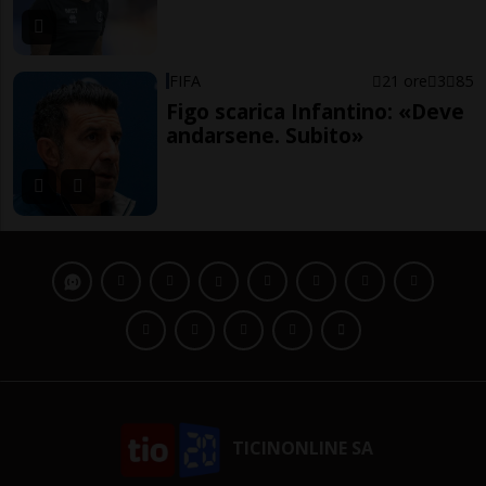
FIFA
21 ore
3
85
Figo scarica Infantino: «Deve
andarsene. Subito»
TICINONLINE SA