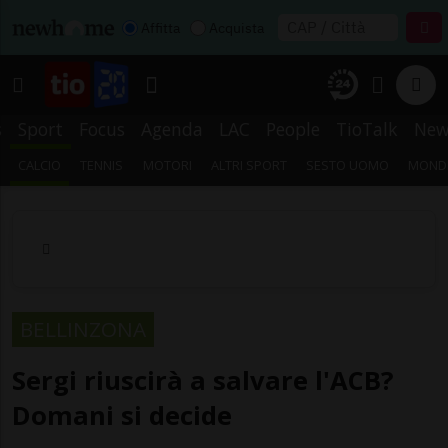
Affitta
Acquista
s
Sport
Focus
Agenda
LAC
People
TioTalk
New
CALCIO
TENNIS
MOTORI
ALTRI SPORT
SESTO UOMO
MONDI
BELLINZONA
Sergi riuscirà a salvare l'ACB?
Domani si decide