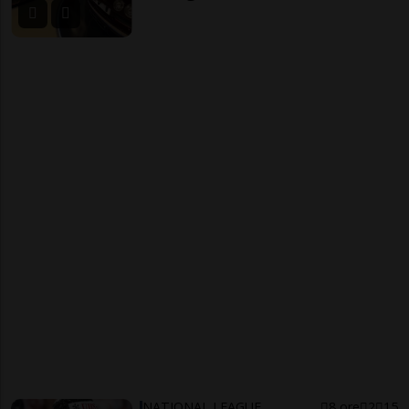
NATIONAL LEAGUE
8 ore
2
15