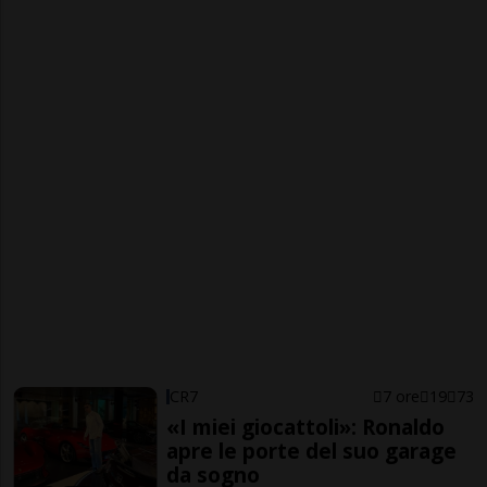
CR7
7 ore
19
73
«I miei giocattoli»: Ronaldo
apre le porte del suo garage
da sogno