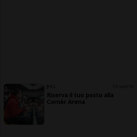
HCL
5 ore
10
Riserva il tuo posto alla
Cornèr Arena