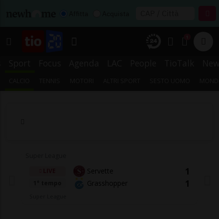
Affitta
Acquista
1
s
Sport
Focus
Agenda
LAC
People
TioTalk
New
CALCIO
TENNIS
MOTORI
ALTRI SPORT
SESTO UOMO
MONDI
Super League
1
Servette
LIVE
1
Grasshopper
1° tempo
Super League