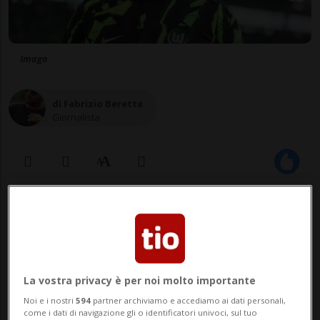
Imago
di Fabrizio Beretta
Giornalista
07 giu 2026 - 20:31
Aggiornamento 08 giu 2026 - 11:35
10
La vostra privacy è per noi molto importante
CALCIO: Risultati e classifiche
Noi e i nostri
594
partner archiviamo e accediamo ai dati personali,
come i dati di navigazione gli o identificatori univoci, sul tuo