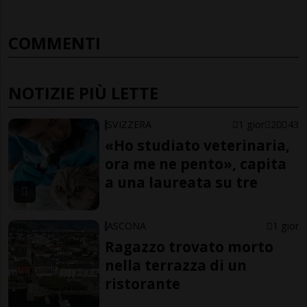
COMMENTI
NOTIZIE PIÙ LETTE
SVIZZERA
1 gior
20
43
«Ho studiato veterinaria,
ora me ne pento», capita
a una laureata su tre
ASCONA
1 gior
Ragazzo trovato morto
nella terrazza di un
ristorante