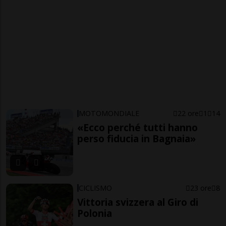
MOTOMONDIALE
22 ore
1
14
«Ecco perché tutti hanno
perso fiducia in Bagnaia»
CICLISMO
23 ore
8
Vittoria svizzera al Giro di
Polonia