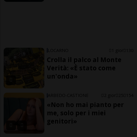
LOCARNO
1 gior
130
Crolla il palco al Monte
Verità: «È stato come
un'onda»
ARBEDO-CASTIONE
2 gior
25
154
«Non ho mai pianto per
me, solo per i miei
genitori»