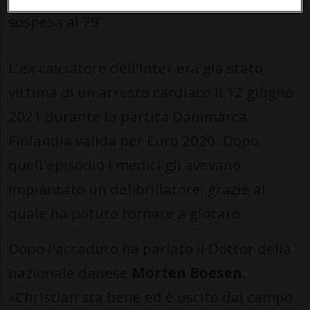
sospesa al 79'.
L'ex calciatore dell'Inter era già stato
vittima di un arresto cardiaco il 12 giugno
2021 durante la partita Danimarca-
Finlandia valida per Euro 2020. Dopo
quell'episodio i medici gli avevano
impiantato un defibrillatore, grazie al
quale ha potuto tornare a giocare.
Dopo l'accaduto ha parlato il Dottor della
nazionale danese
Morten Boesen
.
«Christian sta bene ed è uscito dal campo