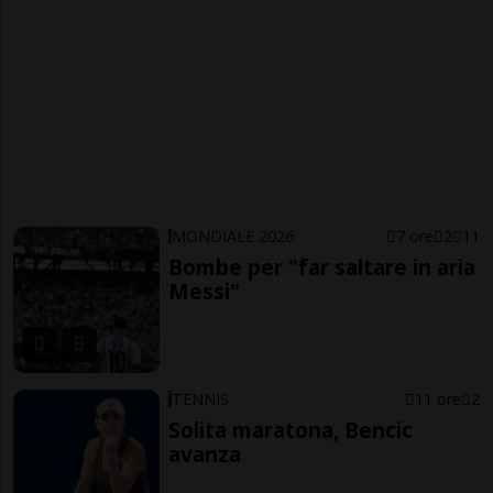
MONDIALE 2026
7 ore
2
11
Bombe per "far saltare in aria
Messi"
TENNIS
11 ore
2
Solita maratona, Bencic
avanza