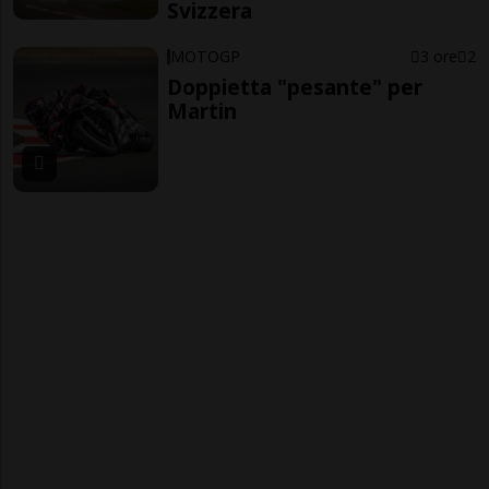
Svizzera
MOTOGP
3 ore
2
Doppietta "pesante" per
Martin