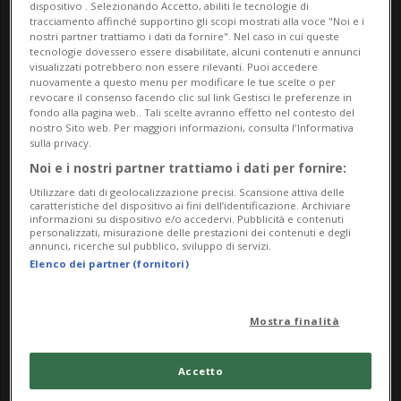
ODENSE - Momenti di grande paura
dispositivo . Selezionando Accetto, abiliti le tecnologie di
tracciamento affinché supportino gli scopi mostrati alla voce "Noi e i
per
Christian Eriksen
nel corso
nostri partner trattiamo i dati da fornire". Nel caso in cui queste
tecnologie dovessero essere disabilitate, alcuni contenuti e annunci
dell'amichevole tra Danimarca e Ucraina
visualizzati potrebbero non essere rilevanti. Puoi accedere
nuovamente a questo menu per modificare le tue scelte o per
allo stadio Nature Energy Park di Odense.
revocare il consenso facendo clic sul link Gestisci le preferenze in
fondo alla pagina web.. Tali scelte avranno effetto nel contesto del
nostro Sito web. Per maggiori informazioni, consulta l'Informativa
Al 65' il calciatore classe '92 si è toccato il
sulla privacy.
Noi e i nostri partner trattiamo i dati per fornire:
petto prima di accasciarsi a terra. I
Utilizzare dati di geolocalizzazione precisi. Scansione attiva delle
soccorsi sono intervenuti
caratteristiche del dispositivo ai fini dell’identificazione. Archiviare
informazioni su dispositivo e/o accedervi. Pubblicità e contenuti
personalizzati, misurazione delle prestazioni dei contenuti e degli
immediatamente e, fortunatamente, il
annunci, ricerche sul pubblico, sviluppo di servizi.
Elenco dei partner (fornitori)
giocatore è riuscito a rialzarsi da solo,
dirigendosi verso l'ambulanza sulle
Mostra finalità
proprie gambe. «È cosciente», ha fatto
sapere la federcalcio danese. La partita,
Accetto
sul 2-1 in favore degli scandinavi, è stata