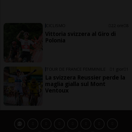
CICLISMO
22 ore
8
Vittoria svizzera al Giro di
Polonia
TOUR DE FRANCE FEMMINILE
1 gior
1
La svizzera Reussier perde la
maglia gialla sul Mont
Ventoux