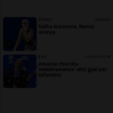
TENNIS
9 ore
2
Solita maratona, Bencic
avanza
FIFA
10 ore
11
76
Amante risarcita
indebitamente: altri guai per
Infantino