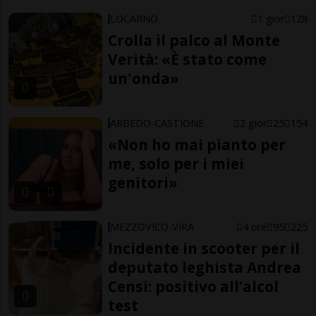
LOCARNO
1 gior
128
Crolla il palco al Monte
Verità: «È stato come
un'onda»
ARBEDO-CASTIONE
2 gior
25
154
«Non ho mai pianto per
me, solo per i miei
genitori»
MEZZOVICO-VIRA
4 ore
95
225
Incidente in scooter per il
deputato leghista Andrea
Censi: positivo all’alcol
test