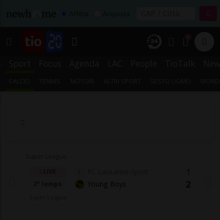
Affitta
Acquista
1
s
Sport
Focus
Agenda
LAC
People
TioTalk
New
CALCIO
TENNIS
MOTORI
ALTRI SPORT
SESTO UOMO
MONDI
Super League
1
FC Lausanne-Sport
LIVE
F
2
Young Boys
2° tempo
Super League