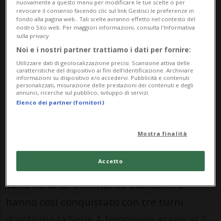
nuovamente a questo menu per modificare le tue scelte o per
revocare il consenso facendo clic sul link Gestisci le preferenze in
fondo alla pagina web.. Tali scelte avranno effetto nel contesto del
nostro Sito web. Per maggiori informazioni, consulta l'Informativa
La 26enne era giunta a Torino la
sulla privacy.
scorsa estate dopo tre stagioni
Noi e i nostri partner trattiamo i dati per fornire:
disputate all'Aston Villa.
Utilizzare dati di geolocalizzazione precisi. Scansione attiva delle
caratteristiche del dispositivo ai fini dell’identificazione. Archiviare
informazioni su dispositivo e/o accedervi. Pubblicità e contenuti
personalizzati, misurazione delle prestazioni dei contenuti e degli
annunci, ricerche sul pubblico, sviluppo di servizi.
CALCIO: Risultati e classifiche
Elenco dei partner (fornitori)
TORINO - Le ragazze della Juventus si sono
Mostra finalità
laureate campionesse d'Italia,
Accetto
conquistando lo Scudetto per la sesta
volta nella loro storia. Le bianconere
hanno così conquistato con tre turni
d'anticipo la Serie A femminile grazie al 2-