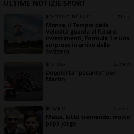
ULTIME NOTIZIE SPORT
I RACCONTI DELLA F1
1 ora
Monza, il Tempio della
Velocità guarda al futuro:
investimenti, Formula 1 e una
sorpresa in arrivo dalla
Svizzera
MOTOGP
2 ore
1
Doppietta "pesante" per
Martin
ROSARIO
5 ore
4
Messi, lutto tremendo: morto
papà Jorge