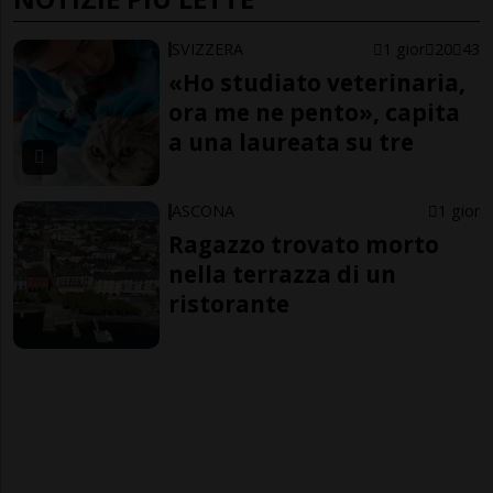
SVIZZERA
1 gior
20
43
«Ho studiato veterinaria,
ora me ne pento», capita
a una laureata su tre
ASCONA
1 gior
Ragazzo trovato morto
nella terrazza di un
ristorante